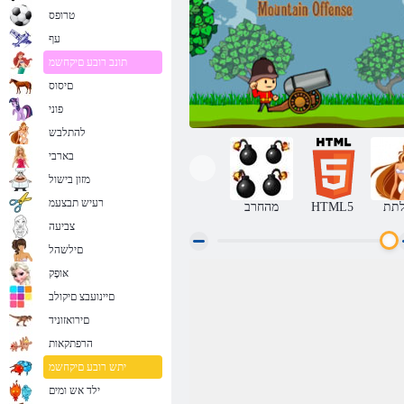
טרופס
עף
תונב רובע םיקחשמ
םיסוס
פוני
להתלבש
בארבי
מזון בישול
רעיש תבצעמ
תת
HTML5
מהחרב
צביעה
םילשהל
אּופָק
חיילים ותותח: הר התקפה
םיינועבצ םיקולב
םירואזוניד
הרפתקאות
יתש רובע םיקחשמ
ילד אש ומים