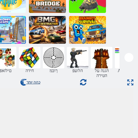
םילמג תתחשמ
/ רשגה תצצפ
םימעוז םיקני
BMG: תוינוכמ
חומ טור תודרשיה
תדמשה
ךלש פייקסא יב
Arkanoid
הגנה על
הלועפ
ךובמ
חידה
םילזאפ
הטירה
כהה יותר