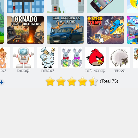
פ
ןופלטה תא לסחל
Destroyer רפוס
Destroyer יטיס
םיכרד תונואת
םיטנמלאה לש
וא
!קיטס תדוכלמ
רוטלומיס
ודנרוט םעז
הקפצה
קחרממ לחה
שמשות
קוסמוס
שבל
(Total 75)