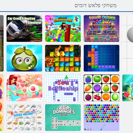
משחקי פלאש דומים
Crash X
יבוא לעה רוביג
Destroy
תעבורמ הסרגמ
יבור
רוטלומיס
פירות יער
בהזל הלהבה
עסיסיים
סקירטנט
תורצוא דיצ
הרפתקאות
Onet יסאלק
רוביח
ללוצ םי
תידנק העוב