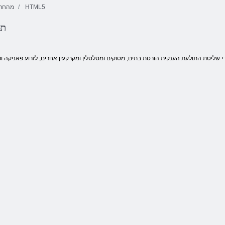
HTML5
מהחר
תו
Html5 הרויה
העוב
יסאלק ונימוד
גנו'חמ חבטמ