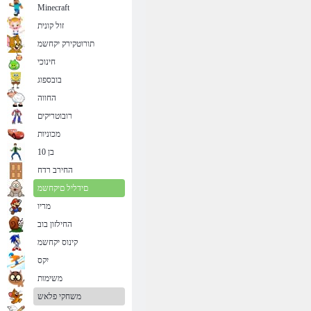
Minecraft
זול קונית
תורוטקירק יקחשמ
חינוכי
בובספוג
החווה
רובוטריקים
מכוניות
בן 10
החירב רדח
םידליל םיקחשמ
מריו
החילזון בוב
קינוס יקחשמ
יִקס
משימות
משחקי פלאש