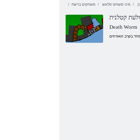
ב
מיני משחקי פלאש
משחקים ברשת
לעת קטלנית
Death Worm
יסו שד