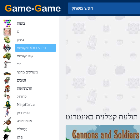
בועות
נג
היגיון
םידלי רובע םיקחשמ
קנט יקחשמ
ירי
משחקים מרוצי
זומבים
הרפתקאות
כדורגל
NinjaGo וגל
ספיידרמן
ולעת קטלנית באינטרנט
אסטרטגיה
הָמָחלִמ
ףָלַצ