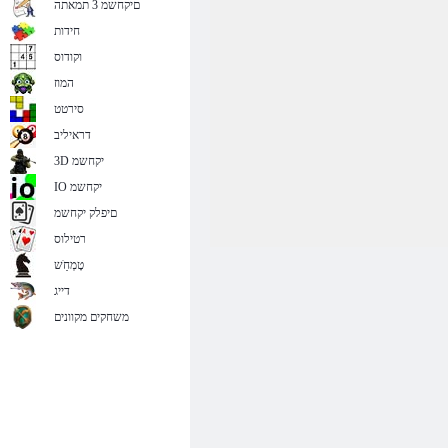
םיקחשמ 3 תמאתה
חידות
וקודוס
המוז
סירטט
דראיליב
3D יקחשמ
IO יקחשמ
םיפלק יקחשמ
רטילוס
טָמְחַׁש
דייג
משחקים מקוונים