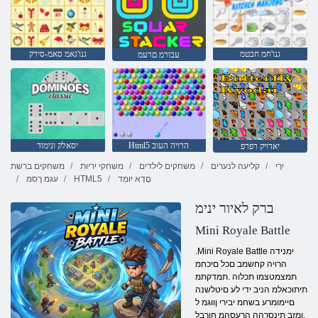
גנו'חמ חבטמ
גנו'גאמ סאמ-סירק
עבורמ םרעמ
Html5 הרויה העוב
יסאלק ונימוד
יאדויק רפרפ
יִרְי
קליעה לנערים
משחקים לילדים
משחקי יריות
משחקים ברשת
םָדָא יּומְד
HTML5
עגמ ךסמ
ברק לאיור ינימ
Mini Royale Battle
.Mini Royale Battle ימנידה
הרויה קחשמב םכל םיכחמ
תמצמטצמו תכלוה .תמדקתמ
תיתוכאלמ הניב ידי לע םיטלשנה
םיימומרע בשחמ יבירי ןווגמ ל
.ןמזב תינסרהה הרעסהמ חורבל