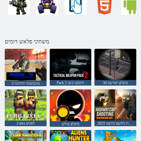
משחקי פלאש דומים
3d םיפלצ תמישמ
Pack 2 תיטקט קשנ
3 םינכוסמה תוחוכה
2025 ריהמ שיבכב תוינוכמ יריל דמימ תלת הלועפ קחשמ
3 לסקיפ באפ
םיפלצ םוליצ