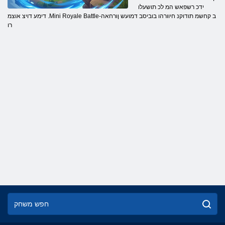
ידכ רשפאש המ לכ תושעלו
דימע דויצ אוצמ .Mini Royale Battle-ב קחשמ תודוקנ חיוורהו בוביסב דמועש ןורחאה
רו