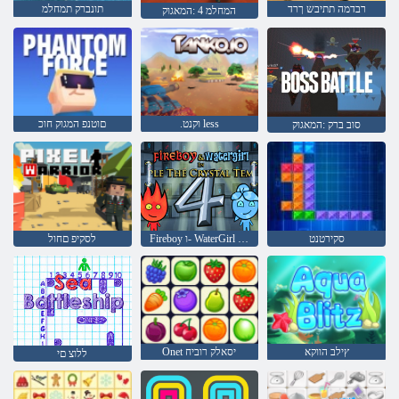
רבדמה תתיבש ךרד
תונברק תמחלמ
המחלמ 4 :המאגוק
.וקנט less
םוטנפ המגוק חוכ
סוב ברק :המאגוק
סקירטנט
Fireboy ו- WaterGirl 4: Temple Crystal
לסקיפ םחול
ץילב הווקא
Onet יסאלק רוביח
ללוצ םי