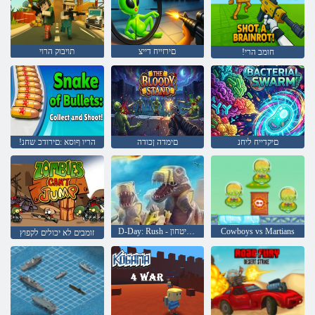
םירזייח דייצ
תויבוק הרוי
!חומב הרי
םיקדייח ליחנ
םימדה ןכודה
!הריו ףוסא :םירודכ שחנ
Cowboys vs Martians
D-Day: Rush - מגדל ביטחון
זומבים לא יכולים לקפוץ