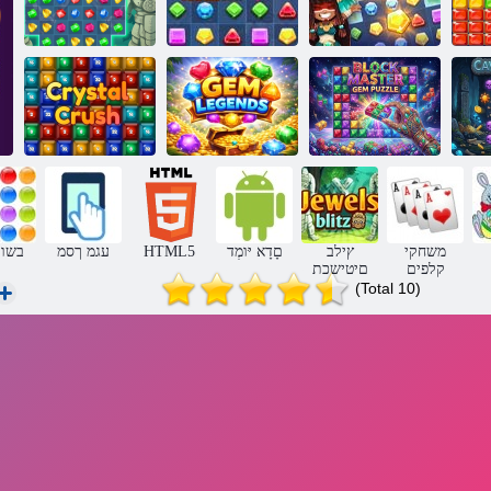
קולב
5 ץילב םיטישכת
4 םיטישכת ץילב
3 ץילב טישכת
Block Master
C
Gem Puzzle
ןח תודגא
לטסירק תסירק
משחקי
ץילב
םָדָא יּומְד
HTML5
עגמ ךסמ
3 בשו
קלפים
םיטישכת
(Total 10)