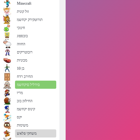
Minecraft
זול קונית
תורוטקירק יקחשמ
חינוכי
בובספוג
החווה
רובוטריקים
מכוניות
בן 10
החירב רדח
םידליל םיקחשמ
מריו
החילזון בוב
קינוס יקחשמ
יִקס
משימות
משחקי פלאש