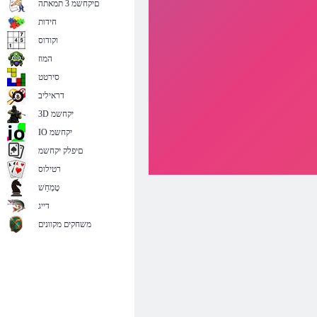
םיקחשמ 3 תמאתה
חידות
וקודוס
המוז
סירטט
דראיליב
3D יקחשמ
IO יקחשמ
םיפלק יקחשמ
רטילוס
טָמְחַׁש
דייג
משחקים מקוונים