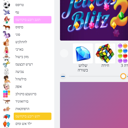
טרופס
עף
תונב רובע םיקחשמ
םיסוס
פוני
להתלבש
בארבי
מזון בישול
רעיש תבצעמ
רה
חידה
שלוש
בשורה
צביעה
םילשהל
אּופָק
2 ץילב טישכת
םיינועבצ םיקולב
םירואזוניד
הרפתקאות
יתש רובע םיקחשמ
ילד אש ומים