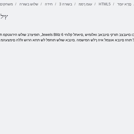
םָדָא יּומְד
HTML5
עגמ ךסמ
3 בשורה
חידה
שלוש בשורה
משחקים ל
6 ץי
4 םיקתממ םש
א אוצמל איה ךלש המישמה .םינבא שולש תוחפל לש תחא הרוש וללה םימצעהמ רוציל לוכי התא ,ןוויכ .Jewels Blitz 6