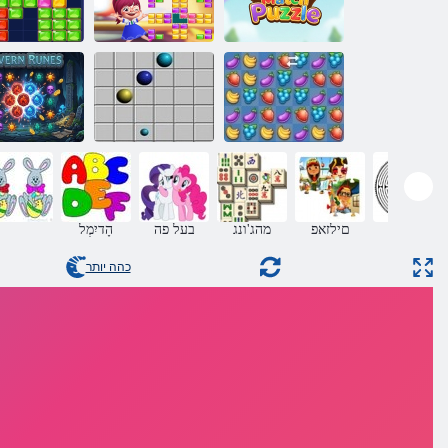
Jewel Match לש
Blast Jewel 
לזאפ
המיהדמ המישמ
לזאפ
קראש Fruita
קו 98
avern Runes
ךובמ
םילזאפ
מהג'ונג
בעל פה
הָדיִמְל
כהה יותר