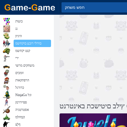
בועות
נג
היגיון
םידלי רובע םיקחשמ
קנט יקחשמ
ירי
משחקים מרוצי
זומבים
הרפתקאות
כדורגל
NinjaGo וגל
ספיידרמן
אסטרטגיה
הָמָחלִמ
ףָלַצ