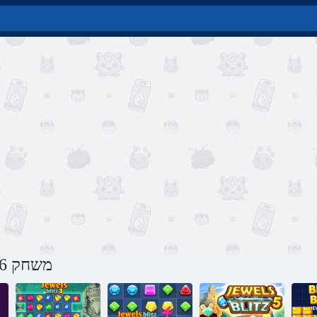
משחק 6 ץילב םיטישכת באינטרנט