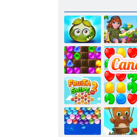
פירות יער
עסיסיים
דנלייא יבאט
הרפתקאות
2 קרפ
:Candyland הרזח
Fruita 2 בוחסל