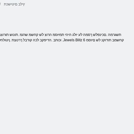
ץילב םיטישכת
וכותב .הדיפקב לכה קודבל ךרטצת .ןיטולחל תוהז םינב