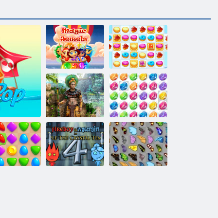
2 תויגוע קוסיר
םסק יטישכת
2 המוזטנומ
Jewel 3 תועוב
תורצוא
Fireboy ו-
WaterGirl 4:
יאדויק רפרפ
Temple Crystal
קחשמ תריז