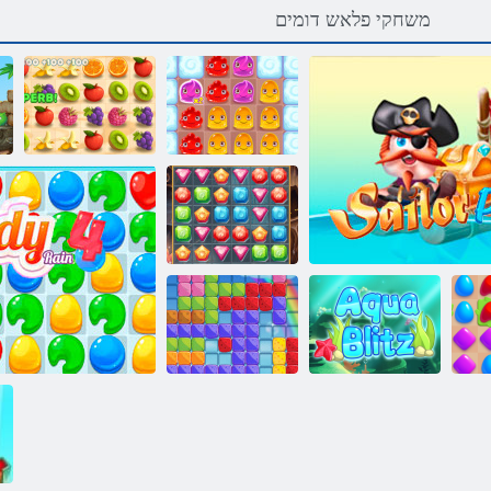
משחקי פלאש דומים
2 ץרא גנידופ
יסו שד
ןומטמה תא שפח
פופ רולייס
ץילב הווקא
םיקולב ימוג