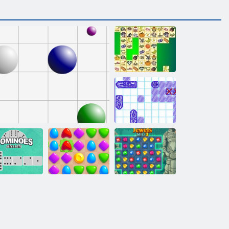
קריס ונג
ללוצ םי
3 ץילב טישכת
קחשמ תריז
קו 98
יסאלק ונימו