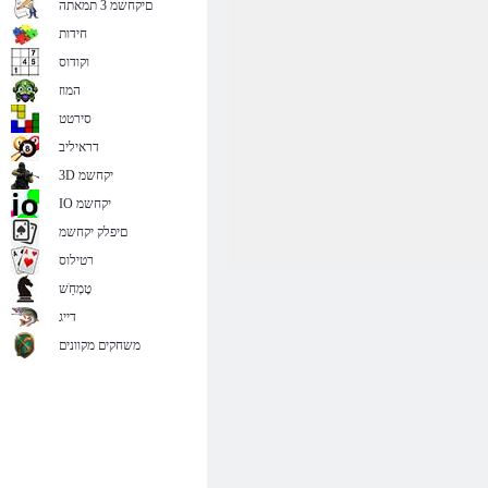
םיקחשמ 3 תמאתה
חידות
וקודוס
המוז
סירטט
דראיליב
3D יקחשמ
IO יקחשמ
םיפלק יקחשמ
רטילוס
טָמְחַׁש
דייג
משחקים מקוונים