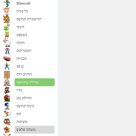
Minecraft
זול קונית
תורוטקירק יקחשמ
חינוכי
בובספוג
החווה
רובוטריקים
מכוניות
בן 10
החירב רדח
םידליל םיקחשמ
מריו
החילזון בוב
קינוס יקחשמ
יִקס
משימות
משחקי פלאש