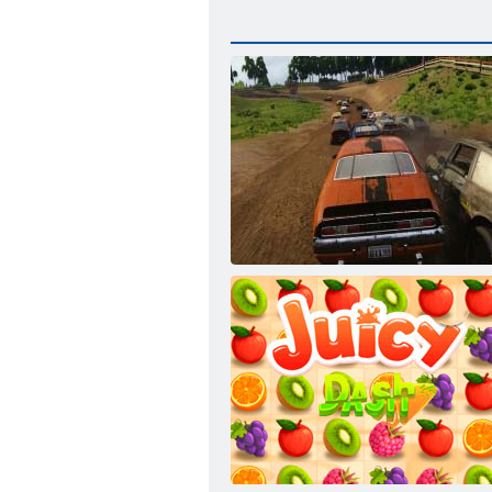
יברד סרה רוטלומיס