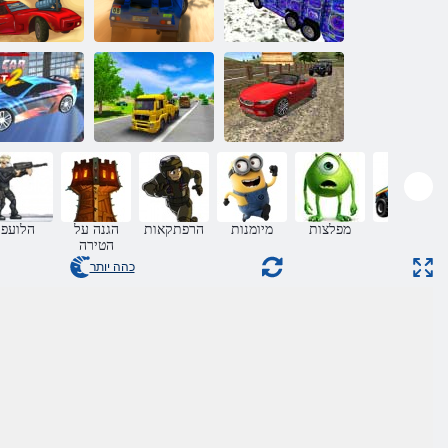
רבדמה תתיב
18 ןעטמ תיאשמ
6 שגפמ תדוקנ
ךרד
3d הגיהנ תינוכמ
תעיסנ םייתימא
תיתרובחת הגיהנ
םילולעפ
רוטלומיס
לולעפ
תוינוכמ
מפלצות
מיומנות
הרפתקאות
הגנה על
הלועפ
ץורימ
הטירה
כהה יותר