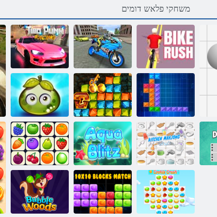
משחקי פלאש דומים
3d ףחסיהל
טרופס ינפוא
Rush Bike
רוטלומיס
גניסייר קנאפ ינש
פירות יער
בהזל הלהבה
עסיסיים
סקירטנט
תורצוא דיצ
הרפתקאות
Onet יסאלק
ד
גנו'חמ חבטמ
ץילב הווקא
רוביח