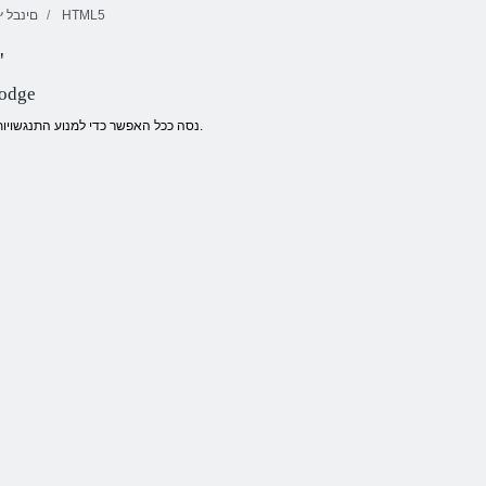
HTML5
םינבל ץ
הרס של דודג'
10x10 המאתה
3 תויגוע קוסיר
םיקולב
סדוו העוב
Dodge
נסה ככל האפשר כדי למנוע התנגשויות עם מכוניות אחרות.