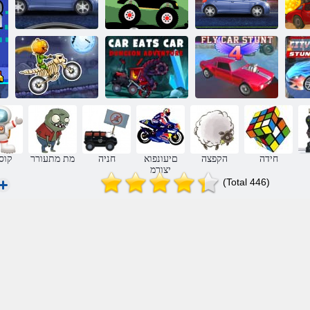
ש
חולשמ-רעי
Mighty סרוטומ
תצלפמ תיאשמ
Fury בוחר ץורמ
2 ינוריע תוינוכמ
4 סוט תינוכמ
5 תינוכמ תלכוא
הדיחפמ המדא
לולעפ
תינוכמ
x3m וטומ
חידה
הקפצה
םיעונפוא
חניה
מת מתעורר
קוס
יצורמ
(Total 446)