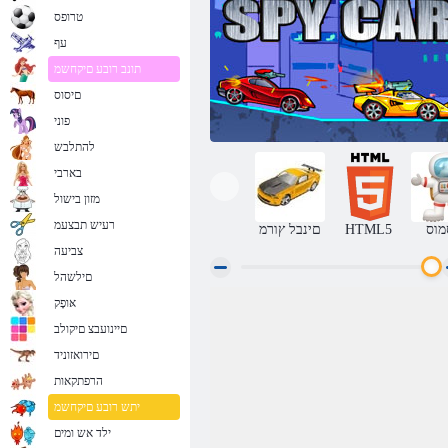
טרופס
עף
תונב רובע םיקחשמ
םיסוס
פוני
להתלבש
בארבי
מזון בישול
רעיש תבצעמ
מוס
HTML5
םינבל ץורמ
צביעה
םילשהל
אּופָק
מכונת ריגול
םיינועבצ םיקולב
םירואזוניד
הרפתקאות
יתש רובע םיקחשמ
ילד אש ומים