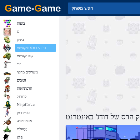
בועות
נג
היגיון
םידלי רובע םיקחשמ
קנט יקחשמ
ירי
משחקים מרוצי
זומבים
הרפתקאות
כדורגל
NinjaGo וגל
ספיידרמן
הרס של דודג' באינטרנט
אסטרטגיה
הָמָחלִמ
ףָלַצ