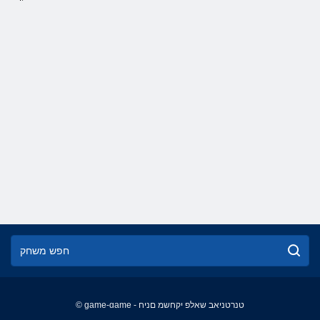
© game-game - טנרטניאב שאלפ יקחשמ םניח