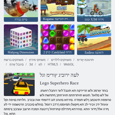
Kogama: רוטאידרה תונייעמ
וטומ X3M ףרוח
טייס גבורה
2 קרפ :Candyland הרזח
Mahjong Dimensions
Endless תיאשמ
תוינוכמ ץורימ
משחקים לילדים
משחקי מירוץ
משחקים ברשת
WebGL
HTML5
לגו
3d
םינבל ץורמ
לעה ירוביג ץורימ וגל
Lego Superhero Race
.בוחר ץורמכ ולש הריירקה תא תונבל ליגר רוחבל רוזעתו
וגל לש םלועל .תונוש תויתרתחמ תויורחתב ףתתשת ולש
טרופסה תינוכמב ךלש תומדה .םירחא םיגהנ דגנ דדומתי אוה ובכרב .הליחת םויסה וקל
עיגהל ידכ ויבירי לכ תא ףוקעלו תמיוסמ ךרדב רהמל .םהלש םיבכרב הרטשמה ידי לע
ףרה אלל ףדור התא .םהירחא ףודרלמ קחרתהל ךרטצת המכח הרוצב עוציבב ןרמתמ
התא ,ןכל