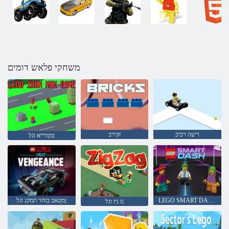
משחקי פלאש דומים
ריעה רכיכ
זקירב
ןמןורייא וגל
LEGO SMART DASH
ןמטאב בוחר תמקנ וגל
גז גיז וגל