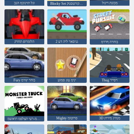
מכונת ריגול
וגל תוינוכמ הנב
Blocky Set תוידמימ תלת םינבל תויצקורטסנוק
2 גניסאר ליה דע
הלומרופ תחדק
בוחרה ףדרמ
Thug רסייר
ינימ עזג סמוע
Fury בוחר ץורמ
3D מנהיג מירוץ
Mighty סרוטומ
חולשמ-רעי תצלפמ תיאשמ