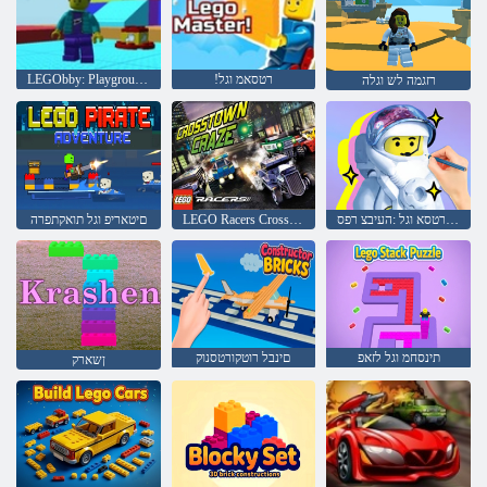
!רטסאמ וגל
LEGObby: Playground Hardcore רגתא
רזגמה לש וגלה
טואנורטסא וגל :העיבצ רפס
LEGO Racers Crosstown ןועגיש
םיטאריפ וגל תואקתפרה
תינסחמ וגל לזאפ
םינבל רוטקורטסנוק
ןשארק