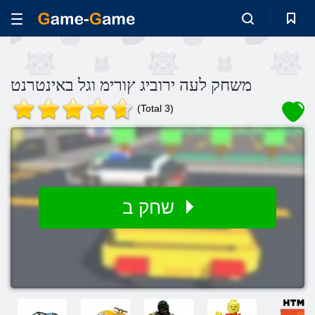
משחק לעה ירוביג ץורימ וגל באינטרנט
(Total 3)
שחק ב