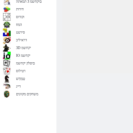
םיקחשמ 3 תמאתה
חידות
וקודוס
המוז
סירטט
דראיליב
3D יקחשמ
IO יקחשמ
םיפלק יקחשמ
רטילוס
טָמְחַׁש
דייג
משחקים מקוונים