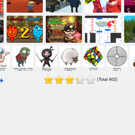
חו
Kogama: דלומה
Kogama הציפק
המחלמ 4
גח קראפ
יקס!
:המאגוק
/ שדקמה
Fireboy ו-
תואקתפרה :5
WaterGirl 2:
יה
VEX 4
דדושה בוב
לילקה שדקמה
ךובמ
חידה
הקפצה
Ninja
מת מתעורר
קוס
(Total 402)