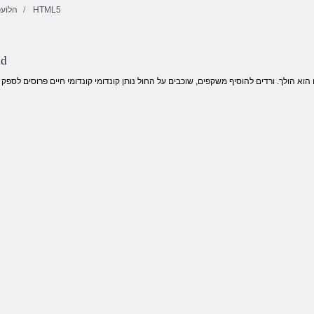
HTML5
הלועפ
יסאלק תונמא
לסקיפ עבצ
עבורמ םרעמ
םיינועבצ םיקולב
nd