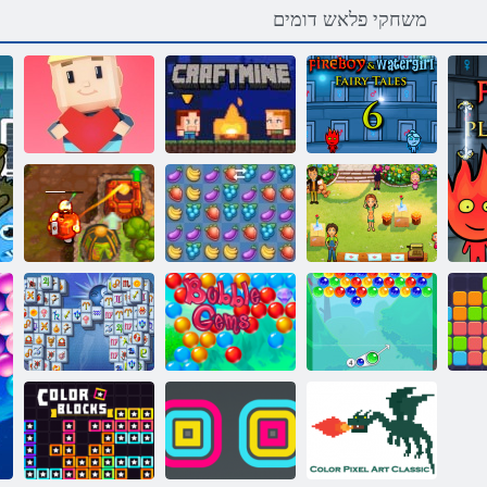
משחקי פלאש דומים
Fireboy ו-
WaterGirl 6:
תודגא
Craftmine
בל ץרא :המאגוק
Home Sweet
Home ילימא
םיעטה
קראש Fruita
2 ללוקמ רצוא
Mahjong
העוב ימסק
העוב יקחשמ
Fortuna