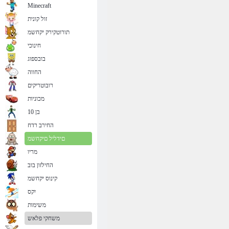
Minecraft
זול קונית
תורוטקירק יקחשמ
חינוכי
בובספוג
החווה
רובוטריקים
מכוניות
בן 10
החירב רדח
םידליל םיקחשמ
מריו
החילזון בוב
קינוס יקחשמ
יִקס
משימות
משחקי פלאש