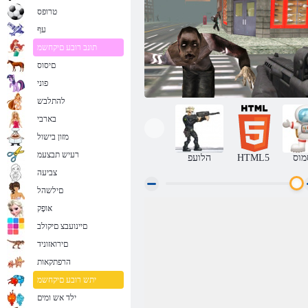
טרופס
עף
תונב רובע םיקחשמ
םיסוס
פוני
להתלבש
בארבי
מזון בישול
רעיש תבצעמ
מוס
HTML5
הלועפ
צביעה
םילשהל
אּופָק
יבמוז תודרשיה :םינכוסמה תוחוכה
םיינועבצ םיקולב
םירואזוניד
הרפתקאות
יתש רובע םיקחשמ
ילד אש ומים