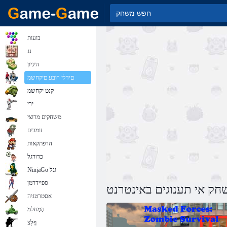
בועות
נג
היגיון
םידלי רובע םיקחשמ
קנט יקחשמ
ירי
משחקים מרוצי
זומבים
הרפתקאות
כדורגל
NinjaGo וגל
ספיידרמן
חק אי תענוגים באינטרנט
אסטרטגיה
הָמָחלִמ
ףָלַצ