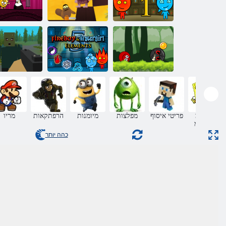
Fireboy ו-
WaterGirl 1:
הבהאה עסמ 8
חורה םדא :הו
רעיה שדקמ
הוח םדא
םדא
ץיפקהל םודא
Fireboy ו-
רודכ :הקתפרה
WaterGirl 5:
רוביג רודכ
םיטנמלא
לסקיפ תודרש
םינווקמ
פריטי איסוף
מפלצות
מיומנות
הרפתקאות
מריו
םיקחשמ
כהה יותר