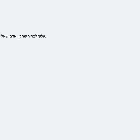
עליך לבחור שחקן ואדם שאליו הוא הולך. ורדים להוסיף משקפים, שוכבים על החול נותן קונדומי קונדומי חיים פרוסים לספק חסינות לכמה שניות.