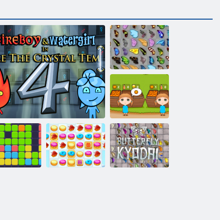
יאדויק רפרפ
'גנרוא ' ץנאר
Kyodai HD
הרשע תחא
רפרפ
2 תויגוע קוסיר
Fireboy ו- WaterGirl 4: Temple Crystal
הרשע- תחא