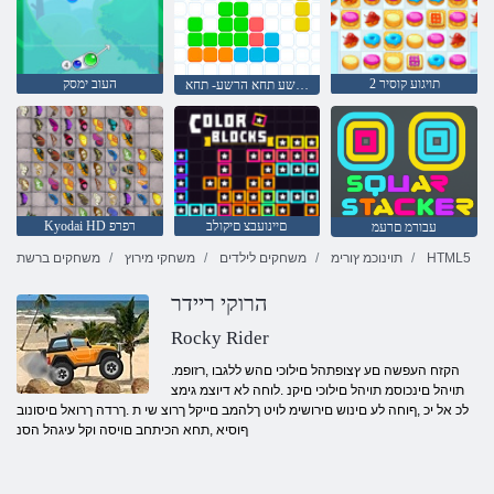
2 תויגוע קוסיר
העוב ימסק
הרשע תחא הרשע- תחא
םיינועבצ םיקולב
Kyodai HD רפרפ
עבורמ םרעמ
HTML5
תוינוכמ ץורימ
משחקים לילדים
משחקי מירוץ
משחקים ברשת
הרוקי ריידר
Rocky Rider
.הקזח העפשה םע ץצופתהל םילוכי םהש ללגבו ,רזופמ
תויהל םינכוסמ תויהל םילוכי םיקנ .לוחה לא דיוצמ גימצ
לכ אל יכ ,ףוחה לע םינוש םירושימ לויט ךלהמב םייקל ךרוצ שי ת .ךרדה ךרואל םיסונוב
ףוסיא ,תחא הכיתחב םויסה וקל עיגהל הסנ