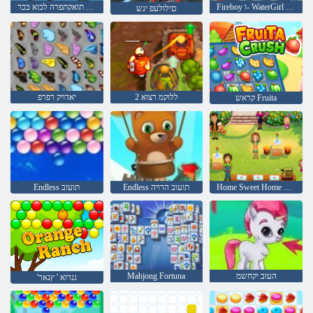
Fireboy ו- WaterGirl 4: Temple Crystal
םי םי תואקתפרה לכוא בכר
םילולעפ ינש
2 ללוקמ רצוא
יאדויק רפרפ
קראש Fruita
Home Sweet Home ילימא םיעטה
Endless תועוב הרויה
Endless תועוב
העוב יקחשמ
Mahjong Fortuna
'גנרוא ' ץנאר