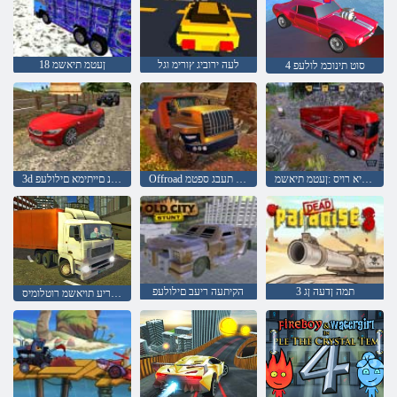
לעה ירוביג ץורימ וגל
18 ןעטמ תיאשמ
4 סוט תינוכמ לולעפ
יאקירמא וריא רויס :ןעטמ תיאשמ
Offroad רוטלומיס תעבג ספטמ
3d הגיהנ תינוכמ תעיסנ םייתימא םילולעפ
3 תמה ןדעה ןג
הקיתעה ריעב םילולעפ
יתימא ינוריע תויאשמ רוטלומיס