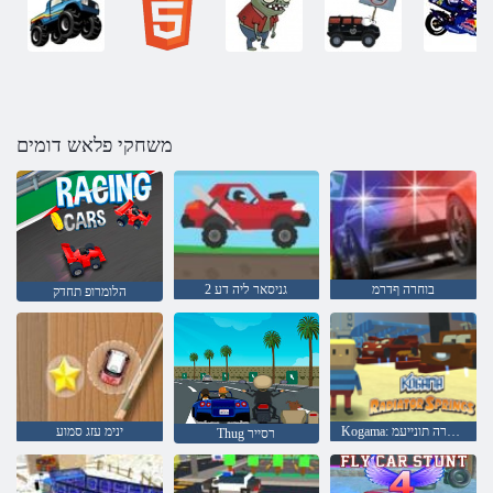
משחקי פלאש דומים
בוחרה ףדרמ
2 גניסאר ליה דע
הלומרופ תחדק
Kogama: רוטאידרה תונייעמ
ינימ עזג סמוע
Thug רסייר