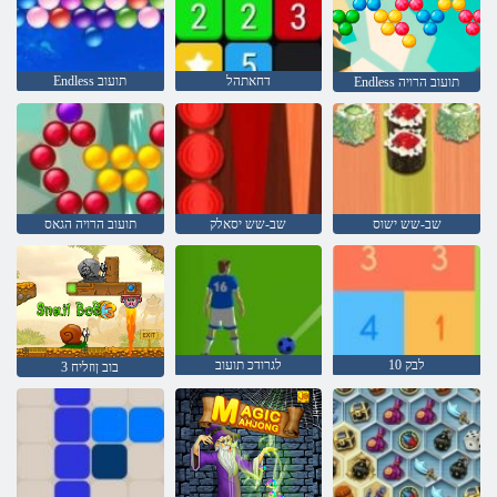
דחאתהל
Endless תועוב
Endless תועוב הרויה
שב-שש ישוס
שב-שש יסאלק
תועוב הרויה הגאס
10 לבק
לגרודכ תועוב
3 בוב ןוזליח