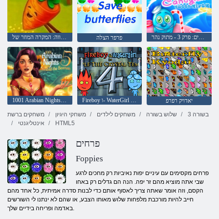
לחזור לארץ הממתקים: פרק 3 - מתוק נהר
החווה: המקרה המוזר של
פרפר הצלה
Fireboy ו- WaterGirl 4: Temple Crystal
1001 Arabian Nights 5: ןמיס דבניס
יאדויק רפרפ
3 בשורה
שלוש בשורה
משחקים לילדים
משחקי היגיון
משחקים ברשת
HTML5
אינטליגנטי
פרחים
Foppies
פרחים מקסימים עם עיניים יפות נאיביות רק מחכים לרגע
שבי אתה מוציא מהם זר יפה. הנה הם גדלים רק באחו
הקסם, וזה אומר שאתה צריך לאסוף אותם כדי לבנות סדרה אמיתית, כל אחד מהם
חייב להיות מורכבת מלפחות שלוש מאותו הצבע, או שהם לא ינתנו לי השורשים
באדמה ופריחה בידיים שלך.