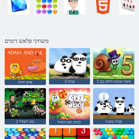
משחקי פלאש דומים
סיפור אהבת חילזון בוב 5
3 פנדה
אדם וחווה
3 פנדה ביפן
בוב השודד 2
לבחה תא ךותחל