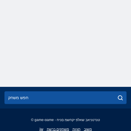
© game-game - טנרטניאב שאלפ יקחשמ םניח
English
iw
משוב
תגיות
משחקים ברשת