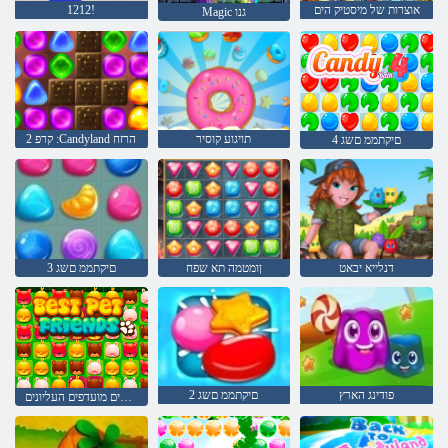
אוצרות של מיסטיק הים
1212!
Magic גנו
תויגוע קוסיר
2 קרפ :Candyland הרזח
4 םיקתממ םשג
דנלייא יבאט
ןומטמה תא שפח
3 םיקתממ םשג
פודינג הארץ
2 םיקתממ םשג
חברים מועדפים העליונים