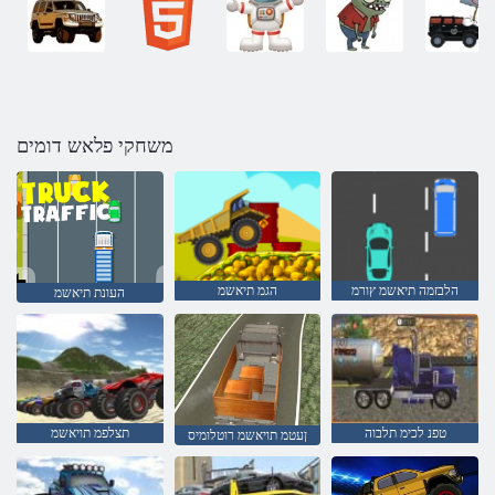
משחקי פלאש דומים
הלבזמה תיאשמ ץורמ
הגמ תיאשמ
העונת תיאשמ
טפנ לכימ תלבוה
תצלפמ תויאשמ
ןעטמ תויאשמ רוטלומיס