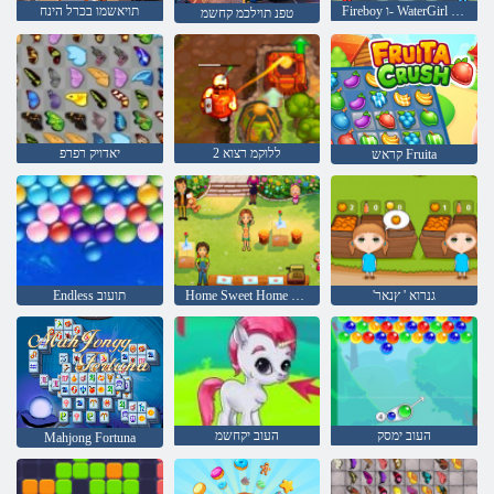
Fireboy ו- WaterGirl 4: Temple Crystal
תויאשמו בכרל הינח
טפנ תוילכמ קחשמ
2 ללוקמ רצוא
יאדויק רפרפ
קראש Fruita
'גנרוא ' ץנאר
Home Sweet Home ילימא םיעטה
Endless תועוב
העוב ימסק
העוב יקחשמ
Mahjong Fortuna