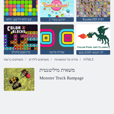
Kyodai HD רפרפ
הרשע תחא הרשע- תחא
2 תויגוע קוסיר
עבורמ םרעמ
םיינועבצ םיקולב
יסאלק תונמא לסקיפ עבצ
HTML5
מירוץ על המשאיות
משחקים לילדים
משחקים ברשת
משאית מיליטנטית
Monster Truck Rampage