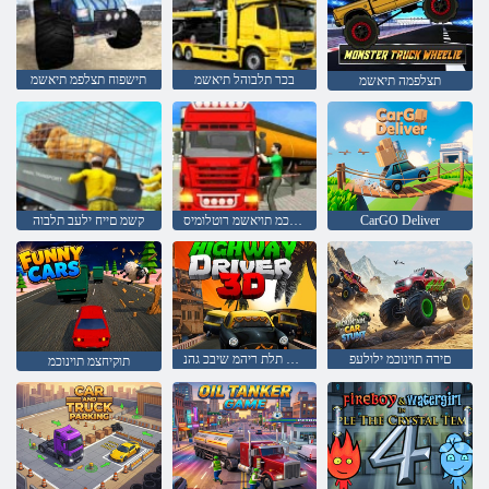
בכר תלבוהל תיאשמ
תישפוח תצלפמ תיאשמ
תצלפמה תיאשמ
CarGO Deliver
טפנ תילכמ תויאשמ רוטלומיס
קשמ םייח ילעב תלבוה
םירה תוינוכמ ילולעפ
דמימ תלת ריהמ שיבכ גהנ
תוקיחצמ תוינוכמ