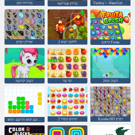
Fireboy ו- WaterGirl 4: Temple Crystal
מהירות חום
מירוץ אמריקאי
2 ללוקמ רצוא
יאדויק רפרפ
קראש Fruita
העוב ימסק
יסו שד
העוב יקחשמ
Kyodai HD רפרפ
2 תויגוע קוסיר
הרשע תחא הרשע- תחא