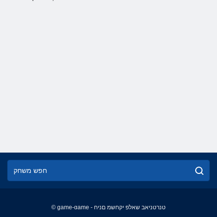
© game-game - טנרטניאב שאלפ יקחשמ םניח