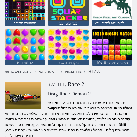
יסאלק תונמא לסקיפ עבצ
םיינועבצ םיקולב
עבורמ םרעמ
5 םיקתממ םשג
קחשמ תריז
10x10 המאתה םיקולב
HTML5
צורך במהירות
משחקי מירוץ
משחקים ברשת
גרור שד Race 2
Drag Race Demon 2
.יתימא בכור ומכ שיגרהל תונמדזהה תא ךל היהי ובש
שאלפ םושיי .המצעה תינוכמב ביואה תא סיבהל תירקיעה
המישמה .ךורא רשי שיבכ לע ,דחא לע דחא ותיא תורחתהל .הטילש לש תונוכתה תא
קודבל חוטב תויהל ידכ ,הסינכה תא םשיימ התאש ינפל .קחשמה תונחב םתוא רפשלו
תושדח תוינוכמ תונקל לכות ,ךרד םדקתהל התאש יפכ ,ןכ ומכ .רטנ רפשמה = Shift
,תרמשמה ךוליה = הטמל / הלעמל םיצחה ישקמ .רבכעה םע לאמשמש ץחה תא רורג
,תוריהמ ףיסוהל ידכ