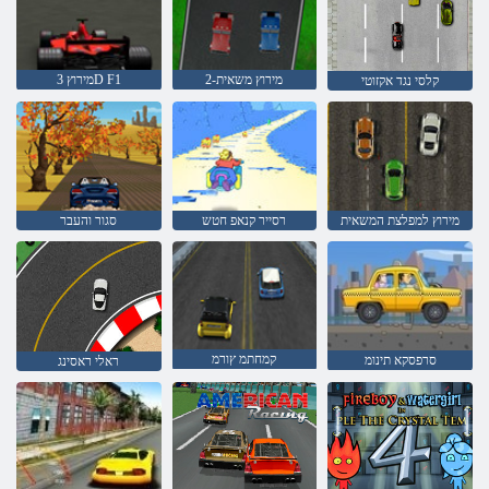
מירוץ משאית-2
מירוץ 3D F1
קלסי נגד אקזוטי
מירוץ למפלצת המשאית
רסייר קנאפ חטש
סגור והעבר
קמחתמ ץורמ
סרפסקא תינומ
ראלי ראסינג