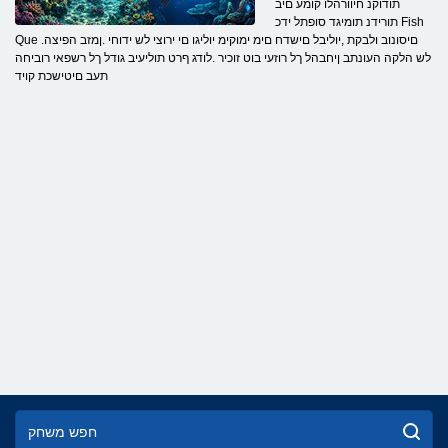
תודוקנ חיוורהלו קומע םיב
תורידנ תומיגד סופתל ידכ Fish
Que .םיסונוב ולבקת ,יוליבל םישדח םימ ימוקימ יוליגו םי ירוצי לש ידוחי .ןמזב הפיצה
לש הלקה העונתב ןיחבהל ךל רוזעי בוט זוכיר .לודג ףרט תוליעיב גודל ךל רשפאי רוביחה
תעב םיטישכת קויד