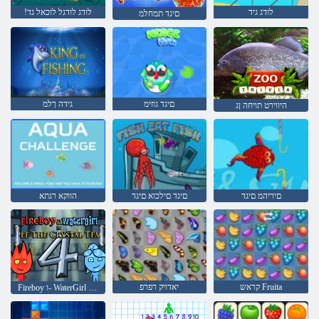
לודג גיד
!לודג לודגל לוכאל גד
םיגד תמחלמ
םיגד גוזימ
גידה ךלמ
היווירט תויחה ןג
םיריהמ םיגד
םיגד םילכוא םיגד
הווקא רגתא
קראש Fruita
יאדויק רפרפ
Fireboy ו- WaterGirl 4: Temple Crystal