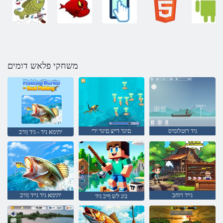
משחקי פלאש דומים
גיד רוטלומיס
םיגד דייצ םיגד ירי
יתימא גיד - גיד ןורב
גייד רוחב
יתימא גיד גייד ןורב
בונ לש ףיכ גיד