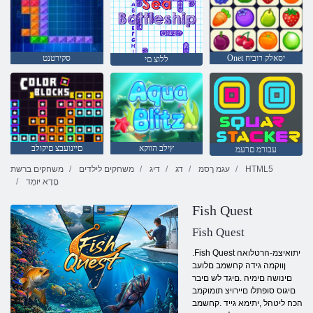
Onet יסאלק רוביח
סקירטנט
ללוצ םי
ץילב הווקא
םיינועבצ םיקולב
עבורמ םרעמ
HTML5
עגמ ךסמ
דג
דיג
משחקים לילדים
משחקים ברשת
םָדָא יּומְד
Fish Quest
Fish Quest
.Fish Quest יתואיצמ-הרטלואה
ןווקמה גידה קחשמב םלועב
םינושה םימיה .םיגד לש םיבר
םיגוס סופתלו םיירויצ תומוקמב
הכח ליטהל ,יתימא גייד .קחשמב