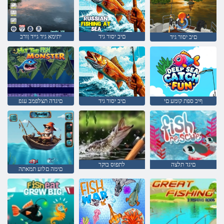
םיב יסור גיד
יתימא גיד גייד ןורב
םיב יסור גיד
ףיכ ספת קומע םי
םיב יסור גיד
םיגדה תצלפמב עגפ
םיגד תלצה
לתפוס בוקר
םימה םלוע תמאתה