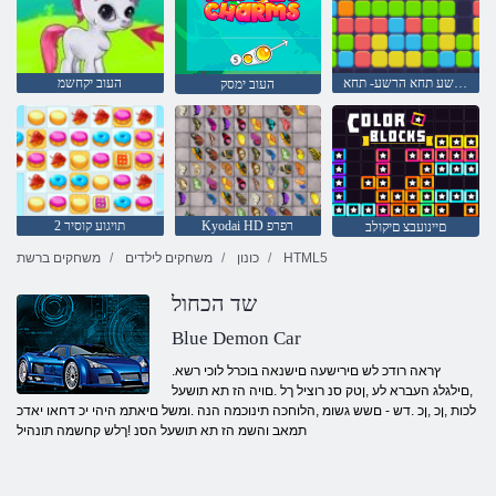
הרשע תחא הרשע- תחא
העוב יקחשמ
העוב ימסק
Kyodai HD רפרפ
2 תויגוע קוסיר
םיינועבצ םיקולב
HTML5
כונון
משחקים לילדים
משחקים ברשת
שד הכחול
Blue Demon Car
.ץראה רודכ לש םירישעה םישנאה בוכרל לוכי רשא
,םילגלג העברא לע ,ןטק סנ רוציל ךל .םויה הז תא תושעל
לכות ,ןכ ,ןכ .דש - םשש גשומ ,הלוחכה תינוכמה הנה .ומשל םיאתמ היהי יכ דחאו יאדכ
תמאב והשמ הז תא תושעל הסנ !ךלש קחשמה תונהיל