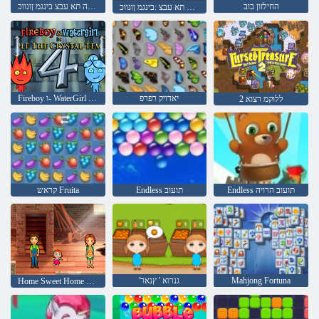
החילזון בוב
תינוכמה תא עבצ בינגמ ןונווכ
תינוכמה תא עבצ :בינגמ ןונווכ
יאדויק רפרפ
Fireboy ו- WaterGirl 4: Temple Crystal
2 ללוקמ רצוא
Endless תועוב הרויה
Endless תועוב
קראש Fruita
Mahjong Fortuna
'גנרוא ' ץנאר
Home Sweet Home ילימא םיעטה