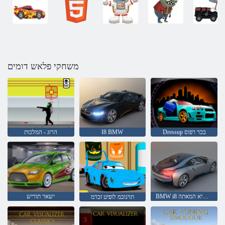
משחקי פלאש דומים
Dressup בכר רפוס
I8 BMW
הרוג - המלכות
BMW i8 לש תישיא המאתה
ישאר תוריש
תוינוכמ לופיט זכרמ