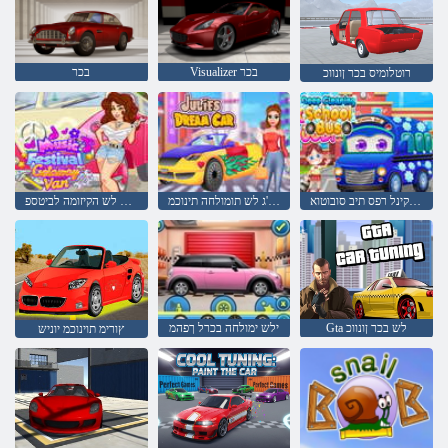
Visualizer בכר
בכר
רוטלומיס בכר ןונווכ
קומע ןויקינל רפס תיב סובוטוא
סילו'ג לש תומולחה תינוכמ
הז תא ןקתל תונב לש הקיזומה לביטספ
Gta לש בכר ןונווכ
ילש ימולחה בכרל ךפהמ
ץורימ תוינוכמ יוניש