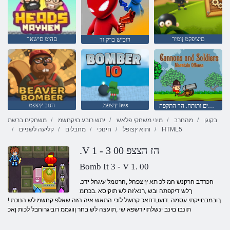
םיציפקמ ןומיר
םהימ םישאר
רוכיש ברק וד
.ץיצפמ less
הנוב ץיצפמ
חיילים ותותח: הר התקפה
בקוגן
מהחרב
מיני משחקי פלאש
יתש רובע םיקחשמ
משחקים ברשת
HTML5
ותוא ץצופל
חינוכי
מחבלים
קליעה לשניים
.V 1 - 3 הז הצצפ 00
Bomb It 3 - V 1. 00
.הכרדב הרקנש המ לכ תא ץיצפהל ,הרטמל עיגהל ידכ
ךלש דיקפתה ובש ,רנא'זה לש תוקיסא .בכרומ
ךובמבםייקתי עסמה .דועו,דחאכ קחשל לוכי התאש איה הזה שאלפ קחשמ לש הנוכת !
תונבו םינב ינשלתויורשפא שי ,תועצה לש בחר ןווגממ רוביגרוחבל לכות ןאכ