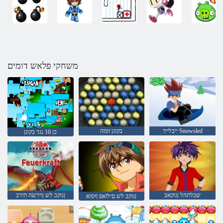
משחקי פלאש דומים
ייבלייד Snowsled
בקוגן זומה
בן 10 נגד בקוגן
שבלתהל ןגוקאב
ןגוקב לש ןוירשה תירב
ןגוקב לש םילזאפ ףסוא