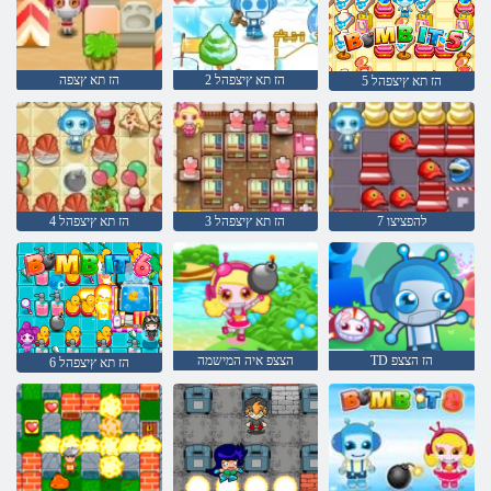
2 הז תא ץיצפהל
הז תא ץצפה
5 הז תא ץיצפהל
להפציצו 7
3 הז תא ץיצפהל
4 הז תא ץיצפהל
TD הז הצצפ
הצצפ איה המישמה
6 הז תא ץיצפהל