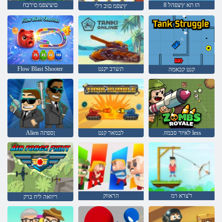
8 הז תא ץיצפהל
םיציצפמ םירבח
ץיצפמ םוב דלי
תשרב יקנט
Flow Blast Shooter
קנט קבאמה
.לאיור סבמוז less
לבמאר קנט
Alien ןספתה
ר'צרא רמ
הראווק
ריוואה ליח ברק