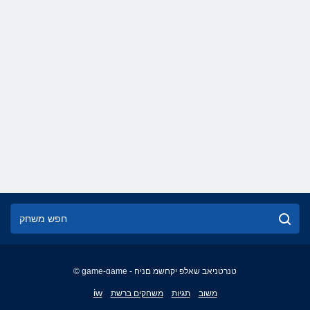
© game-game - טנרטניאב שאלפ יקחשמ םניח
English
iw
משוב
תגיות
משחקים ברשת