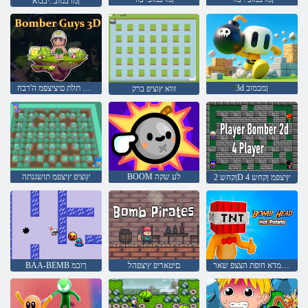
ןמרבמוב :יבבוא
3d ןמבמוב
דמימ תלת םיציצפמ ה'רבח
זווא ץוציפ ברק
BOOM לע שקה
ץוציפ ץיצפמ תושגנתה
ןקחש 2D 4 ץיצפמ ןקחש
םח המדא חופת הצצפ שאר
םיטאריפ ץיצפהל
BAA-BEMB ךובמ