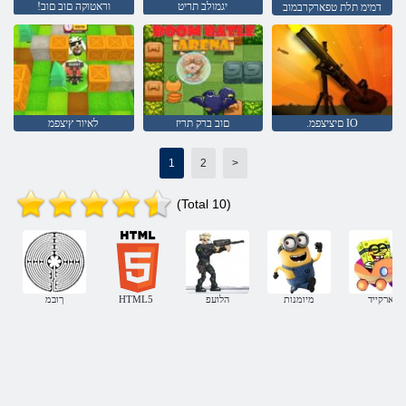
יגמולב תריט
!וראטוקה םוב םוב
דמימ תלת טפארקרבמוב
.םיציצפמ IO
םוב ברק תריז
לאיור ץיצפמ
1
2
>
(Total 10)
ארקייד
מיומנות
הלועפ
HTML5
ךובמ