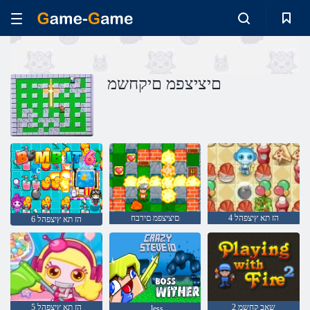
םיציצפמ םיקחשמ
4 הז תא ץיצפהל
םיציצפמ םירבח
6 הז תא ץיצפהל
2 שאב קחשמ
5 הז תא ץיצפהל
. less