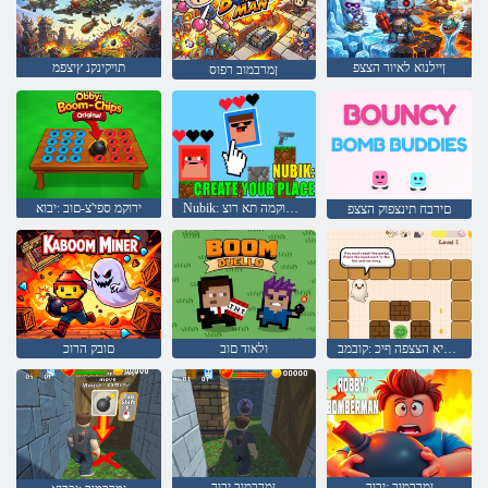
ןיילנוא לאיור הצצפ
תויקינקנ ץיצפמ
ןמרבמוב רפוס
Nubik: ךלש םוקמה תא רוצ
ירוקמ ספי'צ-םוב :יבוא
םירבח תינצפוק הצצפ
יפוסניא הצצפה ףיכ :קובמב
ולאוד םוב
םובק הרוכ
ןמרבמוב :יבור
ןמרבמוב יבור