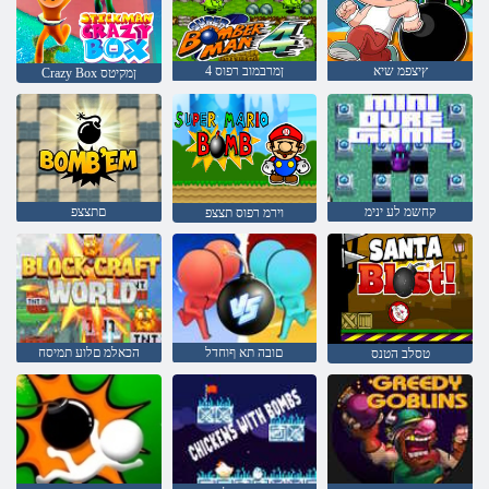
ץיצפמ שיא
4 ןמרבמוב רפוס
Crazy Box ןמקיטס
קחשמ לע ינימ
םתצצפ
וירמ רפוס תצצפ
םובה תא ףוחדל
הכאלמ םלוע תמיסח
טסלב הטנס