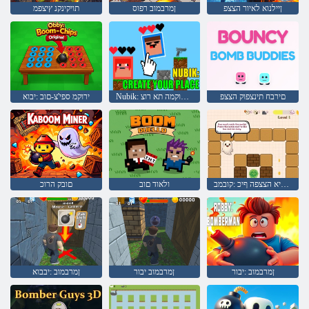
ןיילנוא לאיור הצצפ
ןמרבמוב רפוס
תויקינקנ ץיצפמ
םירבח תינצפוק הצצפ
Nubik: ךלש םוקמה תא רוצ
ירוקמ ספי'צ-םוב :יבוא
יפוסניא הצצפה ףיכ :קובמב
ולאוד םוב
םובק הרוכ
ןמרבמוב :יבור
ןמרבמוב יבור
ןמרבמוב :יבבוא