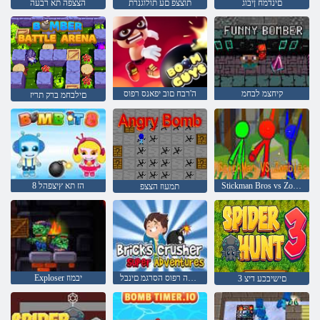
םינדמח ןיבוג
תוצצפ םע תולוגנרת
הצצפה תא רבעה
קיחצמ לבחמ
ה'רבח םוב יפאנס רפוס
םילבחמ ברק תריז
Stickman Bros vs Zombies
8 הז תא ץיצפהל
תמעוז הצצפ
תואקתפרה רפוס הסרגמ םינבל
Exploser יבמוז
3 םישיבכע דיצ