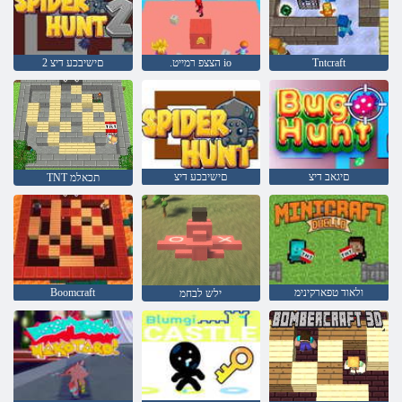
Tntcraft
.הצצפ רמייט io
2 םישיבכע דיצ
םיגאב דיצ
םישיבכע דיצ
TNT תכאלמ
ולאוד טפארקינימ
Boomcraft
ילש לבחמ