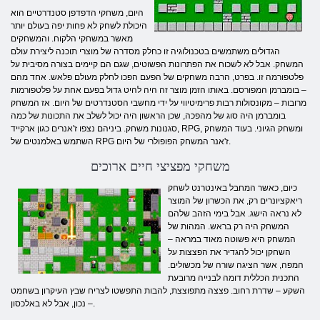
היום, משחקי הדפדפן סטנדרטיים הוא
היכולת לשחק לא פחות יפה בעולם יותר
מאשר במשחקי הלקוח. והמשחקים
הגדולים משתמשים בטכנולוגיה זו כחלק מסדרה של מוצרי תוכנה ליצירת עולם
המשחק. אבל לא לשכוח את הפתרונות הפשוטים, שגם הם קיימים בצורה מסיבית על
פלטפורמה זו. בפרט, הרבה משחקים של הפעם הפכו לחלק מעולם פלאש. אחד מהם
– בומברמן המפורסם. באותו הזמן מוצר זה היה להיט גדול בפעם אחת על פלטפורמות
מרובות – מקונסולות רבות פרימיטיווי על ידי מחשבי הסטנדרטים של היום. אז המשחק
בומברמן היה סוג של מהפכה, שכן הראשון היה יכול לשלב את התכונות של כמה
סגנונות משחק. ביניהם נצפו ז'אנרים כגון ארקייד, RPG, ומשחק הגיוני. בעוד המשחק
השתמש באלמנטים של RPG ז'אנר המשחק הפופולרי של היום.
משחקי מפציצי חיים ארוכים
כיום, כאשר המחבל באינטרנט לשחק
ריאקציונרים רק, את הכשרון של המוצר
לא נראה הישג. אבל בימי הזהב שלהם
המשחק היה רק ​​בראש. המהות של
המשחק היא פשוטה מאוד במראה –
השחקן יכול להגדיר את הפצצות על
המפה, אשר הציגה שורה של מכשולים.
התכנית הכללית דומה לבנייה מרובעת
השקע – שדרת רחוב. פצצה מתפוצצת, להבות התפשטו לצריח שבץ העיקרון בשחמט
– נכון, אבל לא באלכסון.