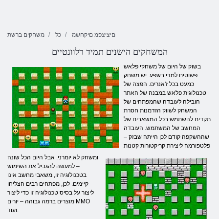
םיציצפמ םיקחשמ
כל
משחקים ברשת
המשחקים הישנים תמיד רלוונטיים
בשוק של היום של משחקי פלאש
פשוטים למדי בשפע. יש משחק
כמעט בכל ז'אנרים. הפצה של
טכנולוגית פלאש במבנה של האתר
הובילה לעובדה שהמפתחים של
המשחק לשווק הזדמנות חסרת
תקדים להשתמש בכל המשאבים של
המחשב של המשתמש. העובדה
שההשקפה קודם לכן הייתה שבזק –
פלטפורמה ליצירת קריקטורות קטנות
ומשחק לא יומרני. אבל היום הכל שונה
– למעשה להגביל את השימוש
בטכנולוגיה זו, משאבי מחשב אינו
קיימים. לכן, מפתחים רבים הצליחו
ליצור על בסיס טכנולוגיה זו כדי ליצור
מוצרים ברמה גבוהה – יורים MMO
ועוד.