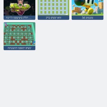
3d ןמבמוב
זווא ץוציפ ברק
דמימ תלת םיציצפמ ה'רבח
ץוציפ ץיצפמ תושגנתה