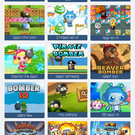
2 הז תא ץיצפהל
דמימ תלת ץיצפמ
הז תא ץצפה
הנוב ץיצפמ
םיטאריפה ץיצפמ
הצצפ איה המישמה
TD הז הצצפ
םיציפקמ ןומיר
.ץיצפמ less