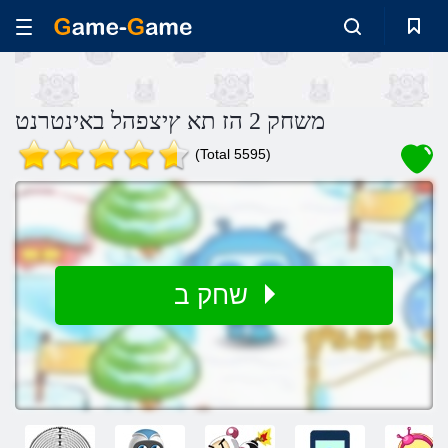
משחק 2 הז תא ץיצפהל באינטרנט
(Total 5595)
שחק ב