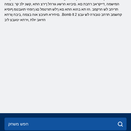
המישמה ,דייקראב רחבת םא .םיביוא הרשע גורהל ךירצ התא ,קשנ ילכ קר :בצמה
תריחב לש הרקמב .הז תא בהוא התא םא ךלש תורטמל םג ךופהי תועבטמ ףוסיא
.םיחירא תעיבצ אוה בצמה ,ביבח ןורחא .Bomb It 2 קחשמב תרחב טובורה לש עבצ
הזיאב יולת ,וירחא ינועבצ ליב