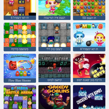
הצצפ איה המישמה
6 הז תא ץיצפהל
TD הז הצצפ
8 הז תא ץיצפהל
ץיצפמ םוב דלי
םיציצפמ םירבח
ה'רבח םוב יפאנס רפוס
קיחצמ לבחמ
Flow Blast Shooter