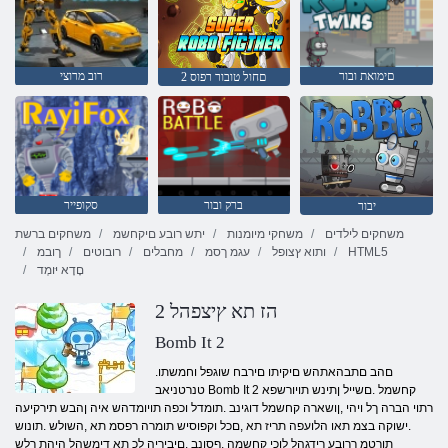
םימואת ובור
רוב מרוצי
2 םחול טובור רפוס
ברק ובור
סקופייר
יבור
משחקים לילדים
משחקי מיומנות
יתש רובע םיקחשמ
משחקים ברשת
HTML5
ותוא ץצופל
עגמ ךסמ
מחבלים
רובוטים
ךובמ
םָדָא יּומְד
2 הז תא ץיצפהל
Bomb It 2
.םהב םתבהאתהש םיקיתו םירבח שוגפל וחמשתו
טנרטניאב Bomb It 2 קחשמל .םשייל ןתינש תויורשפא
רתוי הברה ךל ויהי ,ןושארה קחשמל דוגינב .תומדל וכפה תויומדהש איה ןהבש תירקיעה
.ישוקה בצמ תאו הלועפה תריז תא ,םכל וקפוסיש תומרה רפסמ תא ,השולש .תונוש
תורטמ ךרובע רידגהל לוכי קחשמה ,ףסונב .םיביריה לכ תא דימשהל היהת ךלש