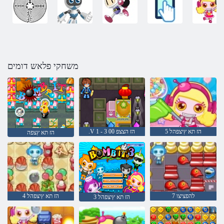
משחקי פלאש דומים
5 הז תא ץיצפהל
.V 1 - 3 הז הצצפ 00
הז תא ץצפה
להפציצו 7
4 הז תא ץיצפהל
3 הז תא ץיצפהל