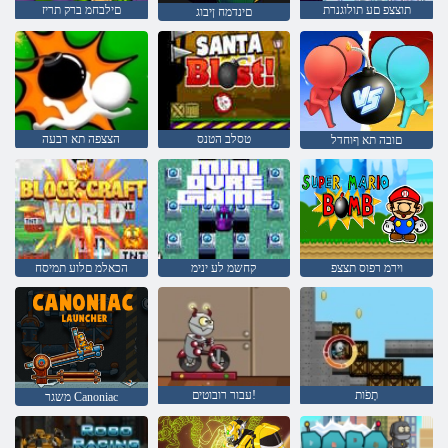
תוצצפ םע תולוגנרת
םילבחמ ברק תריז
םינדמח ןיבוג
טסלב הטנס
הצצפה תא רבעה
םובה תא ףוחדל
וירמ רפוס תצצפ
קחשמ לע ינימ
הכאלמ םלוע תמיסח
תֶפֹות
עבור רובוטים!
משגר Canoniac