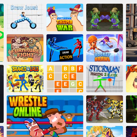
/ םירטסקאה
םירטסקאה
לורט ףורגיא
תמחלמ
טסו'ג תא רייצ
יקוה הטטק
הלועפ רייצ
םיטיהר ברק
2 םחלנ ןמקיטס
ןקחש
Z לבק
LOLs & תוטטק