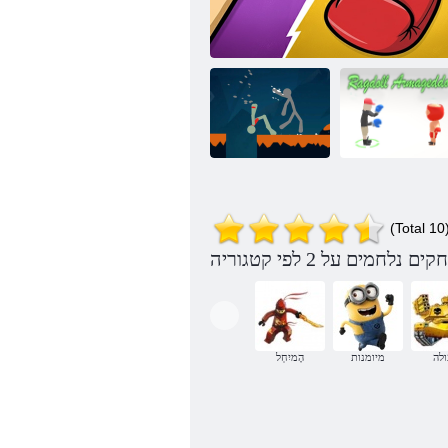
Ragdoll
(Total 10
Armageddon
תומודא םיידי
ךפהתמ ברק
לה
מיומנות
הָמיִחְל