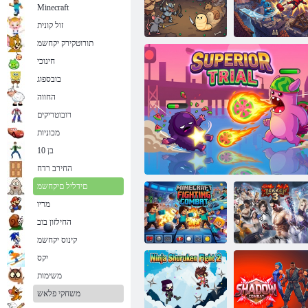
Minecraft
זול קונית
תורוטקירק יקחשמ
חינוכי
בובספוג
קאבקונ יריבא
2 המיחל ןודעומ
טיפ ובא
החווה
רובוטריקים
מכוניות
בן 10
החירב רדח
םידליל םיקחשמ
מריו
החילזון בוב
קינוס יקחשמ
יִקס
משימות
Minecraft
Tekken 3
הלועמ טפשמ
Fighting Combat
משחקי פלאש