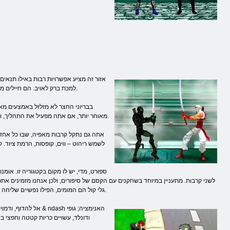
אזור זה מציע אפשרויות רבות באילו תנאים
למכת ברק לאויב. הם חיילים מאומנים שחדדו את מיומנותם תרגיל ארוך, ויש צורך להתאים את הרמה שלהם, משתלט על העסק.
בבריוני החצר לא מזלזל באמצעים מאול
טריטוריה, ואתה מוצא את עצמך לכוד במצב מסוכן זה. Retreat מאוחר יותר, אם אתה מפעיל את התהליך, ולכן לפעול באגרסיביות ובנחישות.
אתה גם נתקל קרבות מאפיה, שבו כל אחד 
לשמש ריהוט – ווים, קופסות, הרמת ציוד. 
ספורט, מדי, יש לו מקום בקטגוריה זו. אומ
לשני קרבות. מתעניין במיוחד בשחקנים עם הקסם של סיפורים, ולכן אנחנו מזמינים את
גלי קול הם המומים, הפילו נפשיים שליחה ולהעניק אובייקטים בעלי תכונות יוצאות דופן. הגיבורים להתחרות על צוותי המנהיגות או להילחם על ארצם. בחר צד אטרקטיבי ולהגן על זכויותיו.
אל להדוף, ודמויות מ
ודונלד, עשויים כריות קטטה וחפצי 