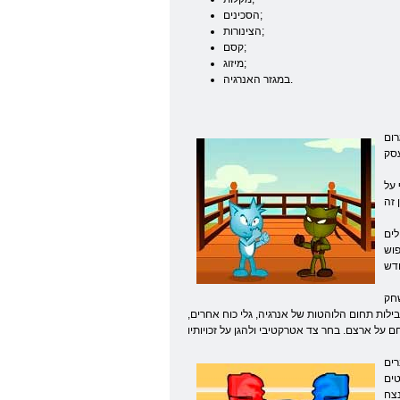
הסכינים;
הצינורות;
קסם;
מיזוג;
במגזר האנרגיה.
רום
 על
לים
פוש
שחק
ילות תחום הלוהטות של אנרגיה, גלי כוח אחרים,
גופי
טים