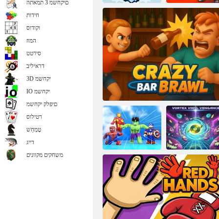
םיקחשמ 3 תמאתה
חידות
וקודוס
2 ןקירוש ה'גנינ
םיללצ ברק
ברק
המוז
סירטט
דראיליב
3D יקחשמ
IO יקחשמ
םיפלק יקחשמ
רטילוס
טָמְחַׁש
דייג
משחקים מקוונים
Vortex Vinyl
Vengeance
תפרוטמ רב הטטק
לע רוביג ןוקייט