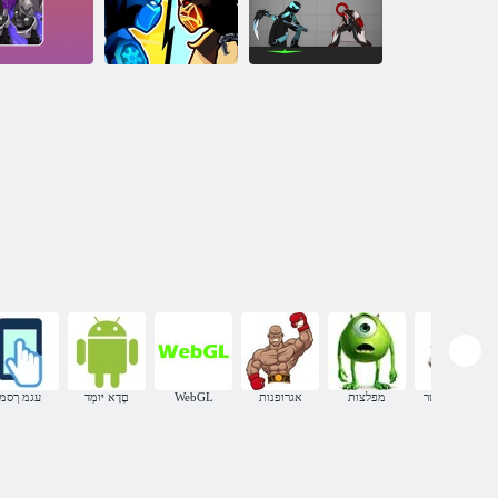
Busters Ragdoll
םיגניקיו תמחלמ
םירוכיש םימחול
2d טבמוק ןמקיטס
2d טבמוק ןמקיטס
Arena
סטריט פייטר
מפלצות
אגרופנות
WebGL
םָדָא יּומְד
עגמ ךסמ