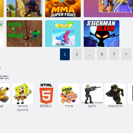
ישונא םיקחשמ
ישפוח ןונגסב ברק
שרגמ
ירזכא רבייר
:רייצל הלועפ
MMA Super
2V2. io
Fight
1
2
...
6
7
>
)
Robots Battle: Mech 
שאלס ןמקיטס
Macho Man Go
Hulk הרגת
משחקים נלחמים על 2 לפי קטגוריה:
הרפתקאות
הלועפ
ארקייד
HTML5
םינווקמ
פעו
םיקחשמ