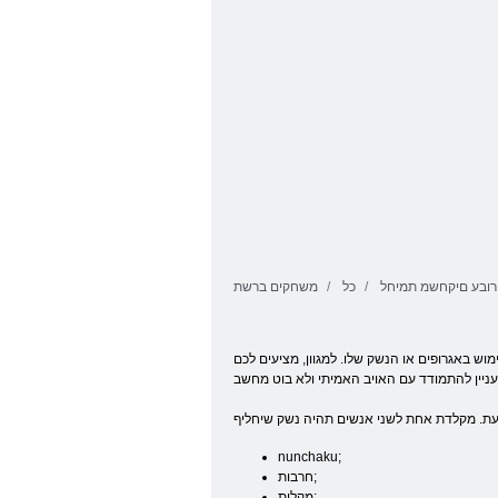
 רובע םיקחשמ תמיחל
כל
משחקים ברשת
ש באגרופים או הנשק שלו. למגוון, מציעים לכם
nunchaku;
חרבות;
מקלות;