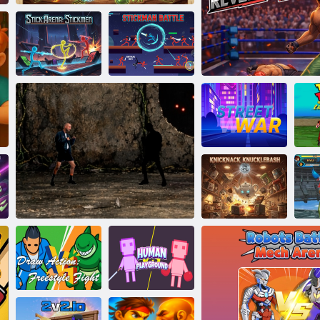
Stickmen :לקמ
ןמקיטס ברק
ףולא טנירפס :םילדנסו תוברח
תריז
D
Ul
איה לש הכפהמה תריז
בוחר תמחלמ
Knickknack
מ
Knuckle