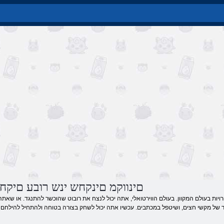
םינווקמ םינקחש ינש רובע םיק
יות בעולם המקוון. בעולם הווירטואלי, אתה יכול לנצח את רובוט שהוכשר להתנגד. או שאתה 