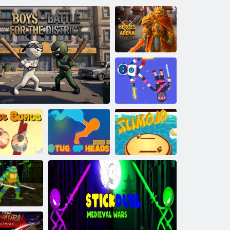
הנרא ירוביג
Ragdoll io
.ומוס io
שאר תכישמ
זוחמה לע ברק - םינב
קנע סומוס