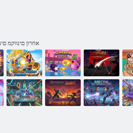
אחרון םינווקמ ם
התיבש :יתימא
ןמקיטס ימחול לש
יארומס
הלועמ טפשמ
לעה ירוביג ברק
הכמ יריבדמ
ודישוב הטטק
רלורב לקמ