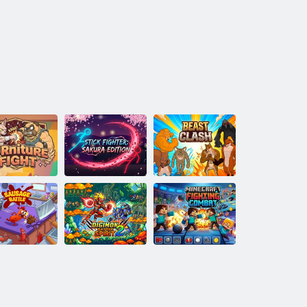
Stick Fighter:
Beast Clash
Sakura Edition
םיטיהר ברק
Digimon Battle
Minecraft
Fighting Combat
Spirit 2
תויקינקנ ברק