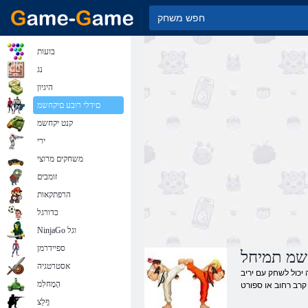
בועות
נג
היגיון
םידלי רובע םיקחשמ
קנט יקחשמ
ירי
משחקים מרוצי
זומבים
הרפתקאות
כדורגל
NinjaGo וגל
ספיידרמן
חשמ תמיחל
אסטרטגיה
יכול לשחק עם יריב
הָמָחלִמ
ףָלַצ