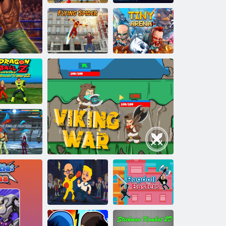
ברק :לקמ תריז
תויקינקנ ברק
רשוכ רדח ירוביג
הריעז הריז
ףפועמ שיבכע
ragon Ball Z
timate Battle
22
תוקב
םימחולה ךל