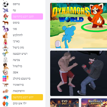
טרופס
עף
תונב רובע םיקחשמ
םיסוס
פוני
להתלבש
בארבי
מזון בישול
רעיש תבצעמ
צביעה
םילשהל
אּופָק
םיינועבצ םיקולב
םירואזוניד
Dynamons םלועה
הרפתקאות
יתש רובע םיקחשמ
ילד אש ומים