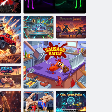
MNT: Kickin
'ןשיה רפסה ה
התיבש :יתימ
יארומס
ודישוב הטטק
םייניבה ימי ברק וד ברק
רלורב לקמ
ומוס תוקבאי
ברק