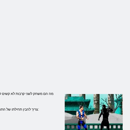
מה הם משחק לשני קרבות לא קשים לנח
צריך להבין תחילתו של התהליך, מה מפתחות כדי לשלוט הגיבור שלך, גרימת מכות, מה שהופך את הקפיצות, סלטות, פוגעת. מקלדת אחת לשני אנשים תהיה נשק שיחליף: