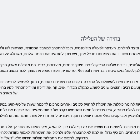
בחירה של העלילה
 וכיצד להילחם. העדפה לפעולה מיליטנטית, תוכל להתקרב למאבק הסמוראי, שזריזות לזוז ולג
תרים, ובידות שלהם הבזיקו לבנים, חיתוך צינורות, מועדונים, ברים. הם מנהלים מאבק חריף
מצדדים רוצים להשתלט על החברה. בקורס הם צעדים דרסטיים, בנוסף לאמצעי לחימה ויכו
קטעים רבים וחפצים שונים לשמש כמקלט מכדורי אויב. קח את זריקה ומייד להסתיר, לנוע בחי
של מארב חדש.
נויות לחימה כוללות את היכולת להחזיק סכינים ואחרים מחכים לך כמה שעות של כיף-קזינו במ
כם לעולם פנטזיה, שבו צדדים לוחמים השתמשו בקרב של כוחות מאגיים. הם זורקים את כל חב
צוירות. לפעמים הם עושים את זה כיף ולא בזדון. לדוגמא, מיקי מאוס עם מוכר לך על החברים & ndash האנימציה; 
בית אחרים. הם כיף גדול, אז למה לא להצטרף אלינו ולחלוק את השמחה? לאסוף נקודות ללהי
מדויקים, לתפוס את החבילות נופלות חידוש מלא "נשק" ולנצח.