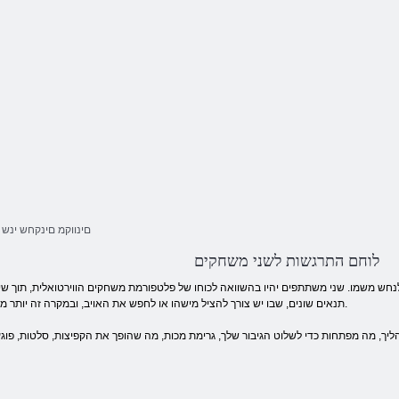
םינווקמ םינקחש ינש
לוחם התרגשות לשני משחקים
ש משמו. שני משתתפים יהיו בהשוואה לכוחו של פלטפורמת משחקים הווירטואלית, תוך שימו
תנאים שונים, שבו יש צורך להציל מישהו או לחפש את האויב, ובמקרה זה יותר מעניין להתמודד עם האויב האמיתי ולא בוט מחשב.