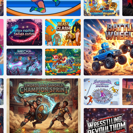
T
2 םחול טובור
ז
רפוס
א
ןמקיטס ימחול לש
לעה ירוביג ברק
Stick Fighter:
Beast Clash
תשרב תוקבאיה
Sakura Edition
Digimon Battle
Spirit 2
הכמ יריבדמ
ה
Sworded io -
ברק ילגלג
Spin and Rub