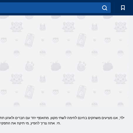
ילד, אנו מציעים משחקים בחינם לחימה לשתי מקוון. מתאסף יחד עם חברים ולארגן תחרו
חי. אתה צריך להפיץ, מי תיקח את התפקיד של מקשי חצים, ושיטפל במכתבים. עכשיו אתה יכול לשחק בצורה בטוחה ולהתחיל להילחם קרב רחוב או ספורט.