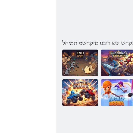
ינקחש ינש רובע םיקחשמ תמיחל
קאבקונ יריבא
טיפ ובא
יקוה הטטק
ברק ילגלג