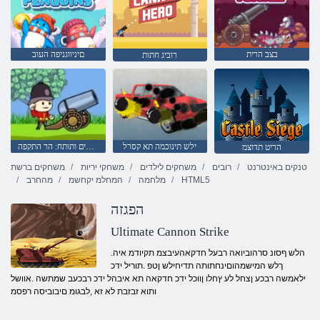
בצב הרית
םיניווגניפה העוב
רוביג חתות
ילש תינוכמה תא קסרל
חיילים ותותח: הר התקפה
הריט תדוצמ
טנקים באינטרנט
רובים
משחקים לילדים
משחקי יריות
משחקים ברשת
HTML5
מלחמה
המחלמ יקחשמ
מהחרב
הפגזה
Ultimate Cannon Strike
.הלש ףסונ סרהוביואה רבעל חדקאהעיבצמ תקיודמ איה
ךלש המישמהוםינחתותה תדיחילש ןטפ .תוריל ידכ
ילאמשה רבכע ןצחל לע ץחלו ןווכל ידכ חדקאה תא איבהל ידכ רבכעב שמתשה .אוושל
ותוא זבזבת לא זא ,לבגומ םיבוביסה רפסמ