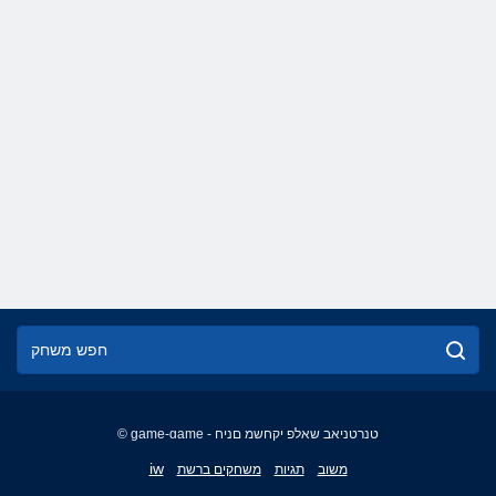
© game-game - טנרטניאב שאלפ יקחשמ םניח
English
iw
משוב
תגיות
משחקים ברשת