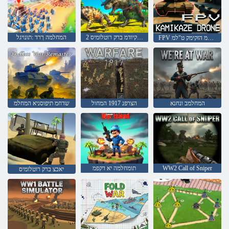
2 ןיטולחל קיודמ ברק רוטלומיס
המחלמה ךרד :תונויגל
FPV תמחלמ הזקימק ט"למ
המחלמב ונחנא
הצרפנ 1917 המחול
שדחמ תיפוסניא המחלמ
WW2 Call of Sniper
תומחלמה יא דקפמ
יאבצ ברק רוטלומיס