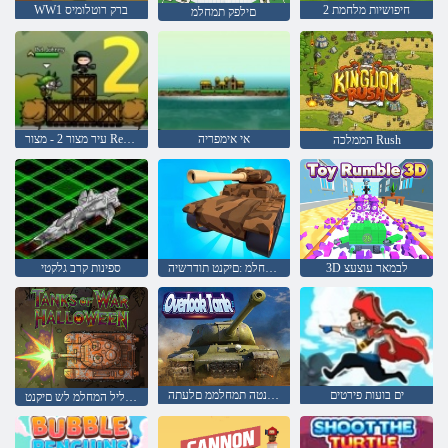
חיפושיות מלחמת 2
WW1 ברק רוטלומיס
םילפק תמחלמ
אי אימפריה
עיר מצור 2 - מצור Resort
הממלכה Rush
3D לבמאר עוצעצ
ץילב תמחלמ :םיקנט תודרשיה
ספינות קרב גלקטי
ים בועות פירטים
םיקנטה תמחלממ םלעתה
םישודקה לכ ליל המחלמ לש םיקנט