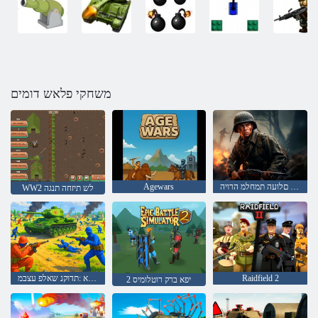
משחקי פלאש דומים
היינשה םלועה תמחלמ הרויה
Agewars
WW2 לש תיזחה תנגה
Raidfield 2
הלוחכ המחלמ - םודא :תדוקנ שאלפ עצבמ
2 יפא ברק רוטלומיס