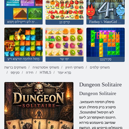
Fireboy ו- WaterGirl 4: Temple Crystal
טפוסורקימ לש רייטילוס ףסוא
קריס ונג
יסו שד
בהזל הלהבה תורצוא דיצ
סקירטנט
משחקי קלפים
משחקי היגיון
משחקי אסטרטגיה
משחקים ברשת
םָדָא יּומְד
HTML5
חידה
סנַיסַּפ
Dungeon Solitaire
Dungeon Solitaire
.םיפלק תסיפח תועצמאב
םיקוניצ ברק םימחלנ הבש
,Scoundrel לש הקיסאל
.היזטנפ תואקתפרהב ליעפ
שומישב םיאצמנש םירחא
םיטנמלאו םייוקיש םע .הנתשמ