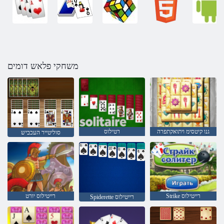
משחקי פלאש דומים
גנו קיטסימ ויתואקתפרה
רטילוס
סוליטייר העכביש
Strike רייטילוס
רייטילוס יורט
Spiderette רייטילוס