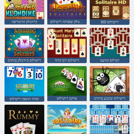
קיידנולק שופיחה רייטילוס
קיידנולק הדימריפה
HD רייטילוס
רטילוס קחשמ
רייטילוס ירמ הדוד
רייטילוס קיידנולק םיהדמ
רייטילוס שיבכע םיהדמ
ארקמ רייטילוס
ימויה רגתאה רייטילוס