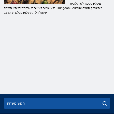
םיפלק טסמ ךלש תולוכיה
תועצמאב קוניצב תוצלפמה לכ תא סיבהל .Dungeon Solitaire-ב תיטירק המרל
עיגהל הל ונתת לאו םכלש תואירבל