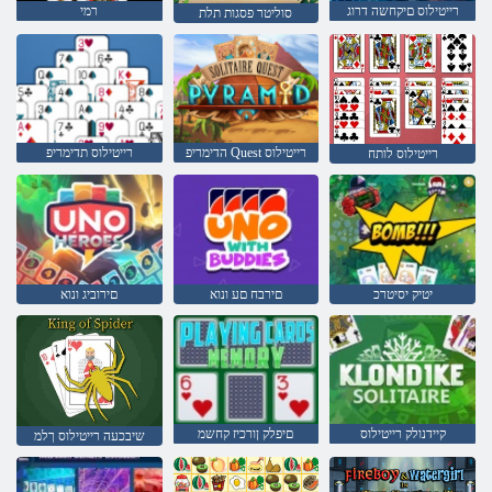
רייטילוס םיקחשה דרוג
רמי
סוליטר פסגות תלת
הדימריפ Quest רייטילוס
רייטילוס תדימריפ
רייטילוס לותח
יטיק יסיטרכ
םירבח םע ונוא
םירוביג ונוא
קיידנולק רייטילוס
םיפלק ןורכיז קחשמ
שיבכעה רייטילוס ךלמ