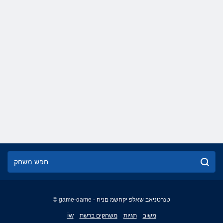
© game-game - טנרטניאב שאלפ יקחשמ םניח
English
iw
משוב
תגיות
משחקים ברשת