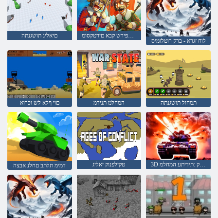
הדלפ דגנ הפירש קבא םירטקסומ
םיאליג תושגנתה
לוח זגרא - ברק רוטלומיס
תמחול תושגנתה
המחלמ תנידמ
םוי ףלא לש וכרוא
3D ללחב טוב ברק :תידיתע המחלמ
טקילפנוק יאליג
דמימ תלתב םחלנ אבצה