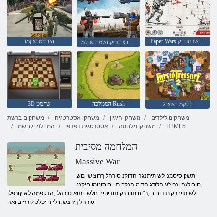
Paper Wars םיגורדשו תוברק
הירליטרא ןמז
דמימ תלת יאבצה םיקחשמה שרגמ
הממלכה Rush
3D שחמט
2 ללוקמ רצוא
משחקים לילדים
משחקי היגיון
משחקי אסטרטגיה
משחקים ברשת
HTML5
משחקי מלחמה
אסטרטגית דפדפן
המחלמ יקחשמ
המלחמה מסיבית
Massive War
.תשק סיסמנ-לש תיתנגה הדוקנ סורהל ךרוצ שי םש
,סובולגה ינפ לע הלודג הדימ הנקב תו .םיסוטמו םיקנט
לש תויברק תודיחיב ,ר"יח תויברק תודיחיב חלש .ותוא סורהל ,הדקפמה לא ץורפלו
סורהל ךירצש ,וילייח יפלכ קורזי ביואה