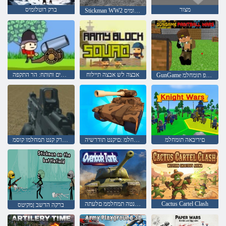
מצור
ברק רוטלומיס
Stickman WW2 לש ברק רוטלומיס
אבצה לש אבצה תיילוח
חיילים ותותח: הר התקפה
GunGame לש לובטנייפ תומחלמ
םיריבאה תומחלמ
ץילב תמחלמ :םיקנט תודרשיה
הרעס םיפתתשמ ברמ ברק קנט תמחלמו קוסמ
Cactus Cartel Clash
םיקנטה תמחלממ םלעתה
ברקה הדשב ןמקיטס