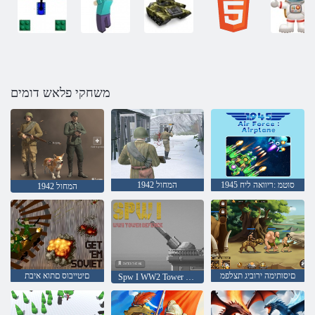
משחקי פלאש דומים
סוטמ :ריוואה ליח 1945
1942 המחול
1942 המחול
םיסותימה ירוביג תצלפמ
םיטייבוס םתוא איבת
Spw I WW2 Tower Defense