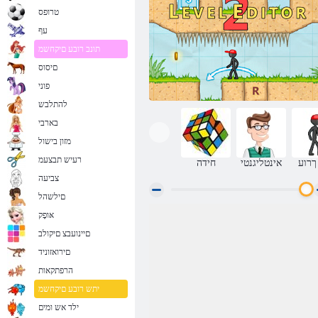
טרופס
עף
תונב רובע םיקחשמ
םיסוס
פוני
להתלבש
בארבי
מזון בישול
רעיש תבצעמ
ךרוע
אינטליגנטי
חידה
צביעה
םילשהל
אּופָק
רמות Creator 2
םיינועבצ םיקולב
םירואזוניד
הרפתקאות
יתש רובע םיקחשמ
ילד אש ומים