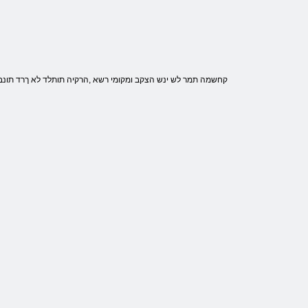
.קחשמה תמר לש ינש הצקב ומקומי רשא ,הרקיה תותלד לא ךרד תונבל