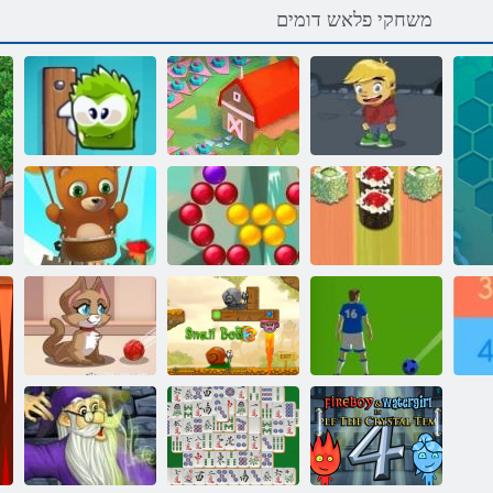
משחקי פלאש דומים
2 ילש רפסה
קופסא
תואקתפרה
2,020! Reloaded
השוקולדים שלי
תועוב הרויה
Endless תועוב
שב-שש ישוס
הגאס
הרויה
לגרודכ תועוב
3 בוב ןוזליח
יטיק תועוב