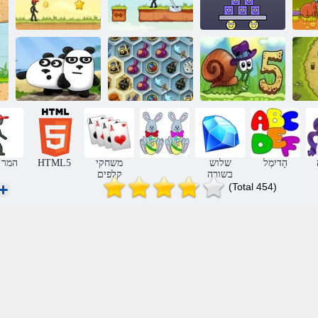
עורפה ברעמה 4
2 םרעמ רפוס
המר ךרוע
עורך רמה 3
סיפור אהבת
אוצרות של
חילזון בוב 5
מיסטיק הים
3 פנדה
הָדיִמְל
שלוש
משחקי
HTML5
המר 
בשורה
קלפים
(Total 454)