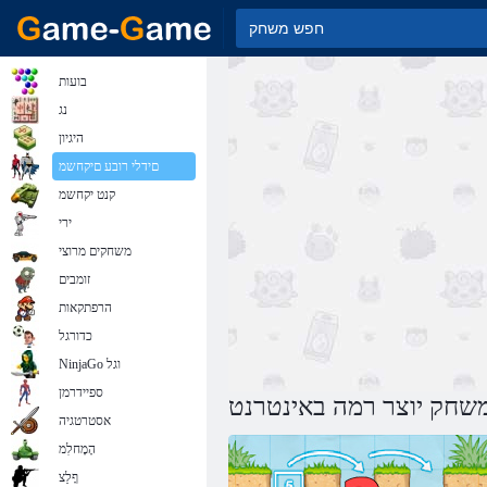
בועות
נג
היגיון
םידלי רובע םיקחשמ
קנט יקחשמ
ירי
משחקים מרוצי
זומבים
הרפתקאות
כדורגל
NinjaGo וגל
ספיידרמן
שחק יוצר רמה באינטרנט
אסטרטגיה
הָמָחלִמ
ףָלַצ