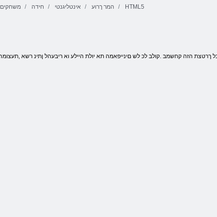
HTML5
המר ךרוע
אינטליגנטי
חידה
משחקים ל
Fireboy ו-
Mahjong Deluxe
WaterGirl 4:
Temple Crystal
2
Magic גנו
 ךרטצת הזה קחשמב .קולב לכ לש םינייפאמה תא יולת היילע וא ריבעהל ןתינ רשא ,תעצומה