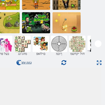
אמיגו פנצ'ו 2
אמיגו פנצ'ו
אדם וחווה
לבחה תא ךותחל
בוב השודד 2
הממלכה Rush
הלועפ
חול יקחשמ
ךובמ
םילזאפ
מהג'ונג
בעל פה
כהה יותר