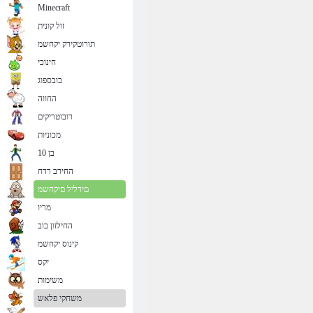
Minecraft
זול קונית
תורוטקירק יקחשמ
חינוכי
בובספוג
החווה
רובוטריקים
מכוניות
בן 10
החירב רדח
םידליל םיקחשמ
מריו
החילזון בוב
קינוס יקחשמ
יִקס
משימות
משחקי פלאש