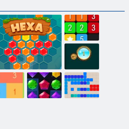
דחאתהל
Jewel ץצופתהל
1212!
Jewel ץרפ
הָׁשִׁש
10 לבק