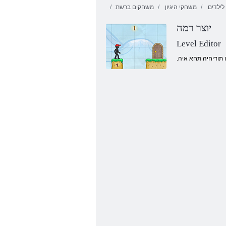
ילדים
משחקי היגיון
משחקים ברשת
יוצר רמה
Level Editor
 תודיחיה תחא איה
שב-שש יסאלק