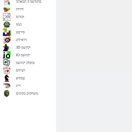
םיקחשמ 3 תמאתה
חידות
וקודוס
המוז
סירטט
דראיליב
3D יקחשמ
IO יקחשמ
םיפלק יקחשמ
רטילוס
טָמְחַׁש
דייג
משחקים מקוונים