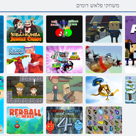
משחקי פלאש דומים
Kogama הציפק
/ קוריה ךלמה דגנ
לגנו'גה סואכ
יקס!
םודא רודכ
:הבמוקו הביק
תוציפק :רובע
Kogama: דלומה
טייס גבורה
םינאטיט רעונ
גח קראפ
תירוחאה רצחב
הקניאה
ןגמ & חתפמ
םירוביג
תואקתפרה