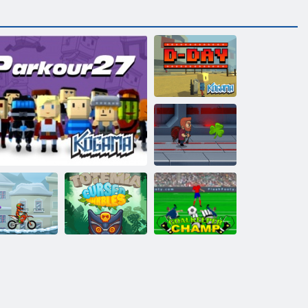
Kogama: םוי D
Jetpack רטסאמ
תוללוקמ תולוג
ףולא רעוש
:הימטוט
27 רוקראפ :המאגוק
וטומ X3M ףרוח