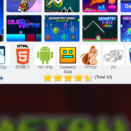
!Ultra Mega
Mod םיקחשמה
דמימ תלת לגה
שרגמ :שאד
הירטמואיג רהמ
ךרד
הירטמואיג
יג
Geometry Vibes
םילג ךרוע :שאד
X-Arrow
הירטמואג
עבצ בצק
גוון
שבלתת
Geometry
םָדָא יּומְד
HTML5
עגמ 
Dash
(Total 10)