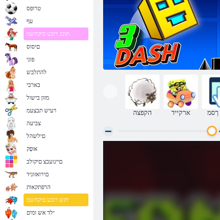
טרופס
עף
תונב רובע םיקחשמ
םיסוס
פוני
להתלבש
בארבי
מזון בישול
רעיש תבצעמ
ךסמ
ארקייד
הקפצה
צביעה
םילשהל
אּופָק
ףקמ 3
םיינועבצ םיקולב
םירואזוניד
הרפתקאות
יתש רובע םיקחשמ
ילד אש ומים