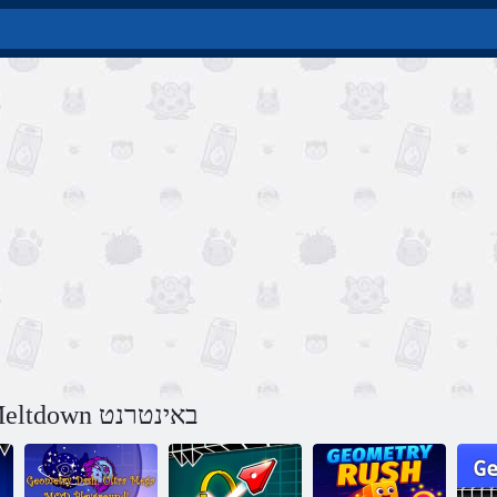
משחק Geometry Dash Meltdown באינטרנט