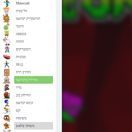
Minecraft
זול קונית
תורוטקירק יקחשמ
חינוכי
בובספוג
החווה
רובוטריקים
מכוניות
בן 10
החירב רדח
םידליל םיקחשמ
מריו
החילזון בוב
קינוס יקחשמ
יִקס
משימות
משחקי פלאש