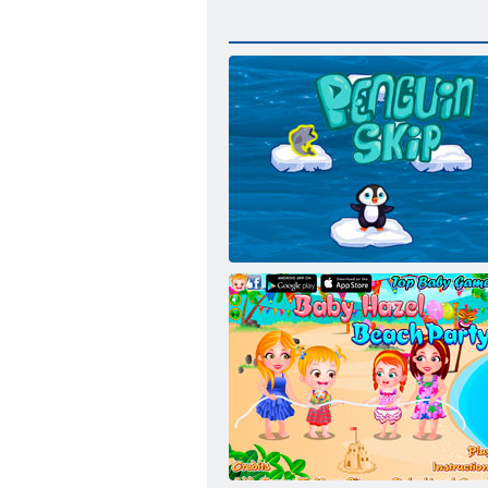
ןיווגניפ גלד