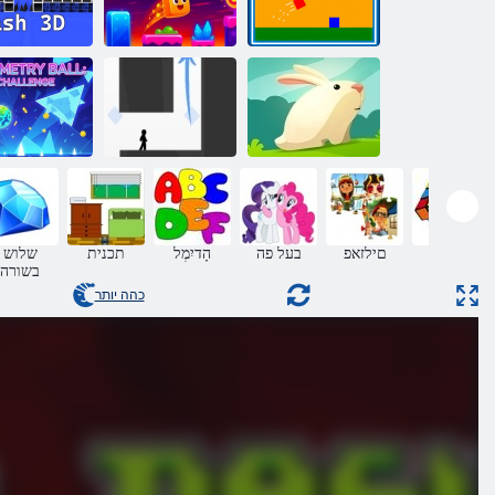
3D שאד
שור קיבוק
Rush הירטמואג
הירטמואיג
רגתא :הירטמוא
ארנב חמדן
VEX 3
רודכ
חידה
םילזאפ
בעל פה
הָדיִמְל
תכנית
שלוש
בשורה
כהה יותר