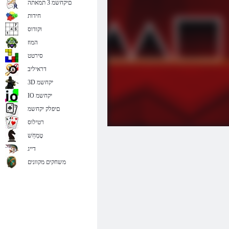
םיקחשמ 3 תמאתה
חידות
וקודוס
המוז
סירטט
דראיליב
3D יקחשמ
IO יקחשמ
םיפלק יקחשמ
רטילוס
טָמְחַׁש
דייג
משחקים מקוונים