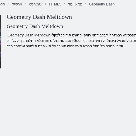
Geometry Dash
םָדָא יּומְד
HTML5
עגמ ךסמ
ארקייד
הקפ
Fireboy ו-
Geometry Dash Meltdown
WaterGirl 4:
יאדויק רפרפ
Temple Crystal
חצנל םודא רודכ
Geometry Dash Meltdown
.Geometry Dash Meltdown ןווקמה קחשמב םינכוסמ םירוסמ ינפ לע ופדו .תיטגרנא תינורטקלא הקיזומ לש בצקב תונכס לע רבגתהלו דבלב דחא רותפ .קחשמ תודוקנ לבקלו
תוכבוסמ םיליט תודוכלמ החלצהב ףוקעל ידכ Geomet .םיסונוב םילבקמ ,םישדח םייתוזח םיטקפא יוליגו ההובג המלשה תוריהמ .ןמזב םיימואתפ םילושכמל ביגהל ךל רוזעי בוט
זוכיר .המרה תליחתל םכתא תוריזחמש תונוכנ אל תוציפקמ תוליעיב ענמיהל םכל