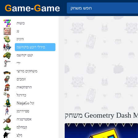
בועות
נג
היגיון
םידלי רובע םיקחשמ
קנט יקחשמ
ירי
משחקים מרוצי
זומבים
הרפתקאות
כדורגל
NinjaGo וגל
ספיידרמן
אסטרטגיה
הָמָחלִמ
ףָלַצ