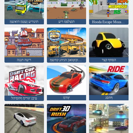
תוצלפמ ריע
תינוריע ןעטמ תיאשמ
Hooda Escape Mozambique 2025
הסחף קצר
רפס תיב סובוטואב הגיהנ קחשמ
ריעה תנגה
ףחסנ
ץורמ
עיבג ץורימ ףחסיהל