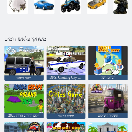
משחקי פלאש דומים
הנידמ רשק
DPS: Chotting City Pust רוטלומיס
ריעה רטוש
השקיר קוט קוט
2025 ןילופ החירב הדוה
םירע קחשמ