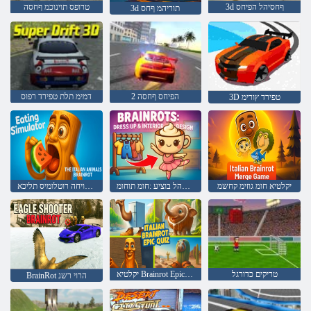
3d ףחסיהל הפיחס
טרופס תוינוכמ ףחסה
3d תוריהמ ףחס
2 הפיחס ףחסה
דמימ תלת טפירד רפוס
3D טפירד ץורימ
יקלטיא חומ גוזימ קחשמ
םינפ בוציעו תושבלתהל בוציע :חומ תוחומ
תויחומה תויקלטיאה תויחה רוטלומיס תליכא
טריקים כדורגל
יקלטיא Brainrot Epic ןודיח
BrainRot הרוי רשנ