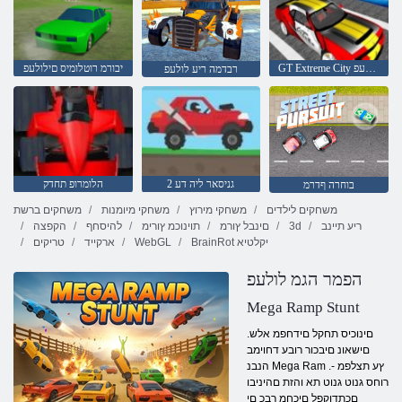
GT Extreme City תוינוכמ ילולעפ
יבורמ רוטלומיס םילולעפ
רבדמה ריע לולעפ
2 גניסאר ליה דע
הלומרופ תחדק
בוחרה ףדרמ
משחקים לילדים
משחקי מירוץ
משחקי מיומנות
משחקים ברשת
ריע תיינב
3d
םינבל ץורמ
תוינוכמ ץורימ
להיסחף
הקפצה
BrainRot יקלטיא
WebGL
ארקייד
טריקים
הפמר הגמ לולעפ
Mega Ramp Stunt
.םינוכיס תחקל םידחפמ אלש
םישאונ םיבכור רובע דחוימב
הנבנ Mega Ram .ץע תצלפמ -
רוחס גנוט גנוט תא והזת םהיניבו
םכתדוקפל םיכחמ רבכ םי