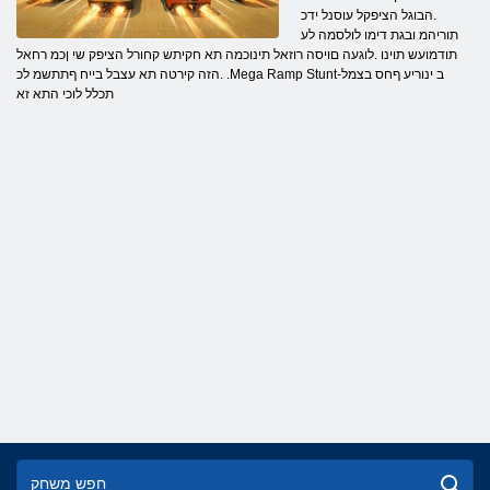
.הבוגל הציפקל עוסנל ידכ
תוריהמ ובגת דימו לולסמה לע
תודמועש תוינו .לוגעה םויסה רוזאל תינוכמה תא חקיתש קחורל הציפק שי ןכמ רחאל
.הזה קירטה תא עצבל בייח ףתתשמ לכ .Mega Ramp Stunt-ב ינוריע ףחס בצמל
תכלל לוכי התא זא