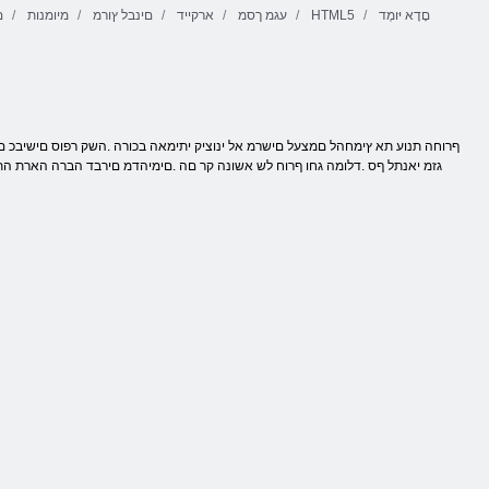
םָדָא יּומְד
HTML5
עגמ ךסמ
ארקייד
םינבל ץורמ
מיומנות
ם
גזמ יאנתל ףס .דלומה גחו ףרוח לש אשונה קר םה .םימיהדמ םירבד הברה הארת התאו