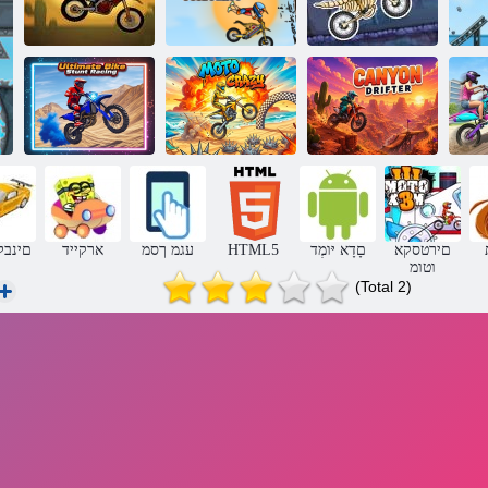
הדיחפמ המדא
X3M הגלפמה
מ
x3m וטומ
הכירב רוטומ
x3m וטומ
מ
יביטמיטלוא
םיינפוא ילולעפ
רטפירד ןוינק
ףרוטמ וטומ
ץורימ
םירטסקא
םָדָא יּומְד
HTML5
עגמ ךסמ
ארקייד
םינבל
וטומ
(Total 2)