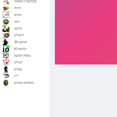
םיקחשמ 3 תמאתה
חידות
וקודוס
המוז
סירטט
דראיליב
3D יקחשמ
IO יקחשמ
םיפלק יקחשמ
רטילוס
טָמְחַׁש
דייג
משחקים מקוונים