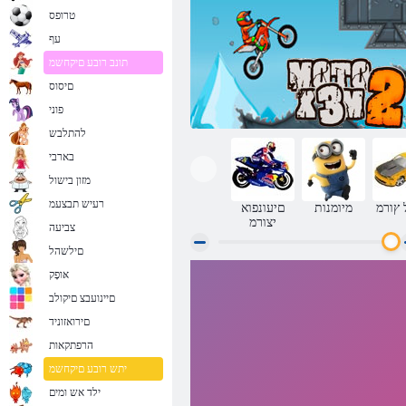
טרופס
עף
תונב רובע םיקחשמ
םיסוס
פוני
להתלבש
בארבי
מזון בישול
רעיש תבצעמ
 ץורמ
מיומנות
םיעונפוא
יצורמ
צביעה
םילשהל
אּופָק
Moto X3M 2
םיינועבצ םיקולב
םירואזוניד
הרפתקאות
יתש רובע םיקחשמ
ילד אש ומים