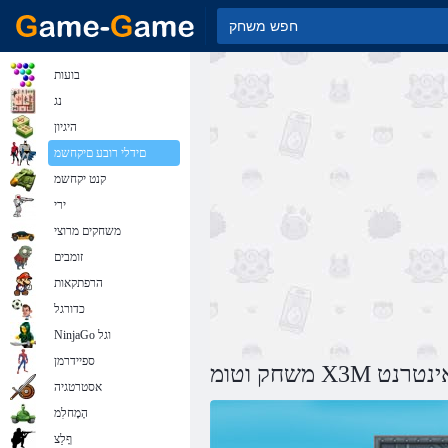
בועות
נג
היגיון
םידלי רובע םיקחשמ
קנט יקחשמ
ירי
משחקים מרוצי
זומבים
הרפתקאות
כדורגל
NinjaGo וגל
ספיידרמן
ףרוח באינטרנט
אסטרטגיה
הָמָחלִמ
ףָלַצ