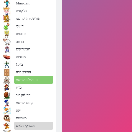
Minecraft
זול קונית
תורוטקירק יקחשמ
חינוכי
בובספוג
החווה
רובוטריקים
מכוניות
בן 10
החירב רדח
םידליל םיקחשמ
מריו
החילזון בוב
קינוס יקחשמ
יִקס
משימות
משחקי פלאש