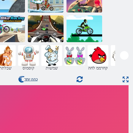
ףרוח X3m 4
X3m וטומ
Moto Race City
וטומ
םיינפוא ץור
םיינפוא יצור
מירוץ על רכבת
תואקתפרה
2 םיינפוא יצורמ
הרי 2
קחשמ
הקפצה
קחרממ לחה
שמשות
קוסמוס
שבלתת
כהה יותר