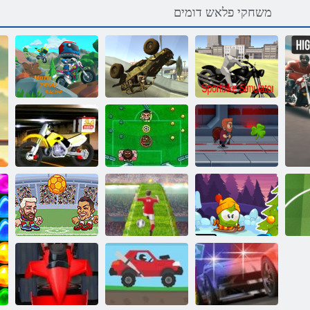
משחקי פלאש דומים
Sportbike
Moto טפשמ
רוטלומיס
2 םניח תרצע
ץורמ
2020 ירוטומ
עונפואל הציפ
Jetpack רטסאמ
הרגל סינקו
חולשמ
טנירפס לגרודכ
לגרודכ ורוי הנרא
ףרוח תואקתפרה
ורוי
ישאר