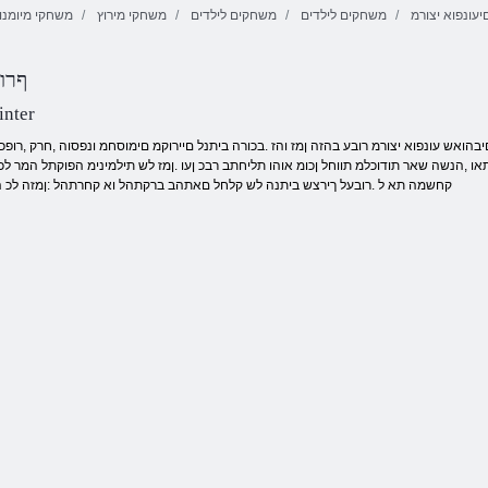
יעונפוא יצורמ
משחקים לילדים
משחקים לילדים
משחקי מירוץ
משחקי מיומנו
בוחרה ףדרמ
2 גניסאר ליה דע
הלומרופ תחדק
וטומ X3M 
nter
 ,הנשה שאר תודוכלמ תווחל ןכומ אוהו תליחתב רבכ ןעו .ןמז לש תילמינימ הפוקתל המר לכ
תרזעב ףרוח Moto X3M קחשמה תא ל .רובעל ךירצש ביתנה לש קלחל םאתהב ברקתהל וא קחרתהל :ןמז