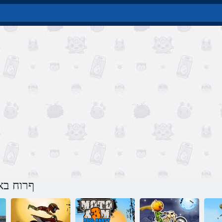
משחק וטומ X3M 