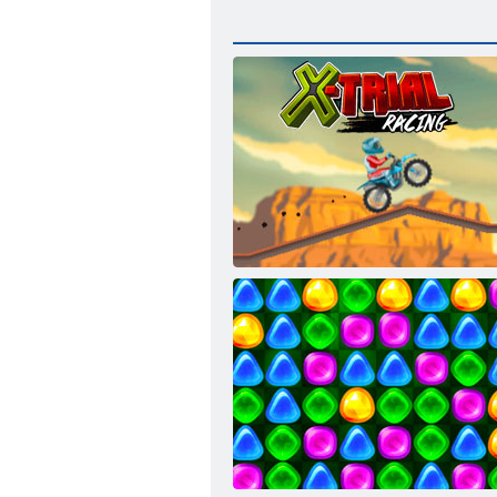
X ץורימ