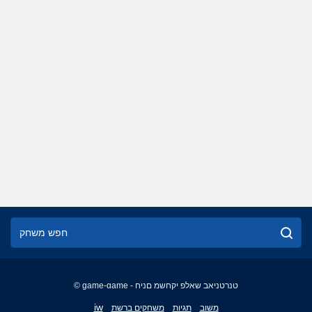
© game-game - טנרטניאב שאלפ יקחשמ םניח
English
iw
משוב
תגיות
משחקים ברשת