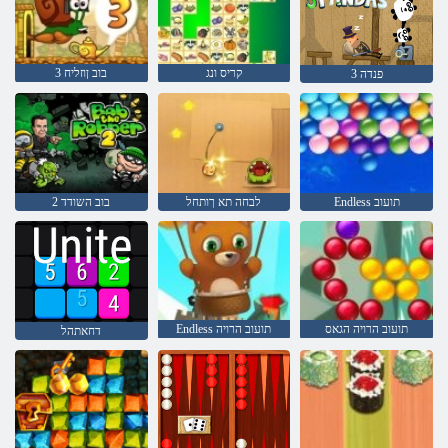
קריס ונג
3 בוב ןוזליח
3 פנדה
Endless תועוב
לבחה תא ךותחל
בוב השודד 2
תועוב הרויה הגאס
Endless תועוב הרויה
דחאתהל