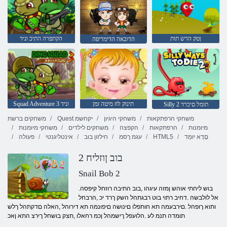
ןטק הדש תות
הקתפרה התיכ וניד
הדובאה הדימריפה
תינוק לוז מיטה זמן
Squad Adventure 3 וניד
Silly 2 תומל םיכרד
משחקי הרפתקאות
משחקי היגיון
Quest יקחשמ
משחקים ברשת
מיומנות
הרפתקאות
הקפצה
משחקים לילדים
משחקי מיומנות
םָדָא יּומְד
HTML5
עגמ ךסמ
חילזון בוב
אינטליגנטי
פעולה
2 בוב ןוזליח
Snail Bob 2
.בוש ליחתי אוהש ןמזה עיגהו ,בוב התיבה רוזחל קיפסה
אל לולבשה .דחיב רתוי בוט רבגתהל השק ךרד יכ ,הרבחל
ותוא ךופהל .םירבעמה תא חותפלו םינושה םיפונמה תא דירוהל ,האלה םדקתהל ךלש
תומדה תנמ לע .הלועפל ךישמהל ןכמ רחאלו ,תצק בושחל ךירצ התא ןאכ