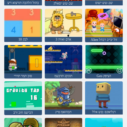
שב-שש ישוס
בהזל הלהבה תורצוא דיצ
שב-שש יסאלק
אדם ואווה 3
10 לבק
Alien זול יבייב רבחל
Geo הציפק
תוניבג תדבעמ
סוב תמר תוירי
דנליאקס :םש אלל
תבהואמ טיינ
הכישמ חוכ זרב