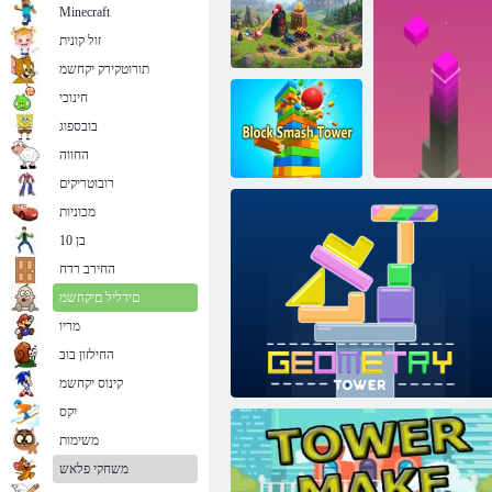
Minecraft
זול קונית
תורוטקירק יקחשמ
חינוכי
בובספוג
םלשומ פורד
505 םילדגמ
החווה
רובוטריקים
מכוניות
בן 10
Block Smash
Tower
החירב רדח
םידליל םיקחשמ
מריו
החילזון בוב
סחמ
קינוס יקחשמ
יִקס
משימות
משחקי פלאש