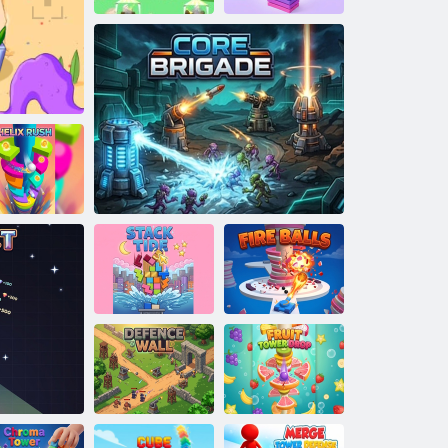
ךותחל תינסחמ
םייח ילעב לדגמ
לבב לדגמ
Helix Rush
שא ירודכ
הבילה תביטח
Stack Tide