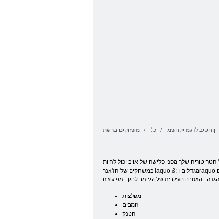
ןוחטיב לדגמ יקחשמ
כל
משחקים ברשת
 הטריטוריה שלך מפני פלישה של אויב יכול להיות
במשחקים של הז'אנר laquo &; מגדלים וraquo הגנתיים; (גרסה אנגלית של השם - וlaquo; מגדל הגנה »), אשר נוצר בסט ענק עם מגוון רחב של מבנים, התקפות וחלקות. במהלך הזה
הגנה
המטרה העיקרית של הגיימר להגן
מפלצות
זומבים
הטנק