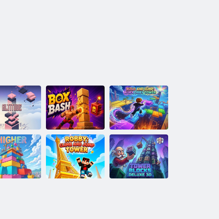
Aura Obby
Tower :ץופקו הנב
Box Bash
הַבֹוג
Tower Blocks
ץופקו סופיט לדגמ
Deluxe 3D
:יבור
רתוי הובג