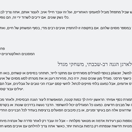
שביל מתפתל מוביל למעמקי האחוריים, ועל זה עובר חיילי אויב. לעצור אותם, אתה צריך לבנ
כלי נשק שונים. אם יריבים לשרוד ירי זה, הם נופלים על שטח השחקן, וכתוצאה מכך לאובדן החיים.
ד במספר מסוים שלהם. אם בתקופה זו להחמיץ אויבים רבים מדי, בסוף המשחק של חיים, וא
פחי אשפה לספוג הליכה לאורך שביל פסולת
המסננים האלקטרוניים ל
לארגן הגנה רב-שכבתי, משחקי מגדל
בנוסף למגדלים מסורתיים עם מתקני לייזר, תותחני בסיסים או קשתים, בואו חצים placer האויבים, וגם משחק מגדל מיוחד עשוי להכיל, 
ישוף הרסני. מגדלי מגן שונים טווח, ירה כוח, מהירות רענן או את מטרתו לסוג מסוים של אויב
רס אדומים, אבל כמעט בלתי מזיקים לכחול. לחשי קסם יעבדו הכי טובים על גובלינים, אבל הם
יעילים עבור קוסמים.
ורת כסף אמיתי: הראשון יהיה לך כמות קטנה, המאפשרת ליצור הגנה הבסיסית, ולאחר מכן
ייה של מבנים חדשים. כמעט כל המגדלים יכול להשתפר. הדבר נעשה בדרכים שונות: או בקורס
ספות כגון רעידות אדמה או מטאור מקלחת – אבל זה עובד רק לאחר סדרה של אנרגיה מיוח