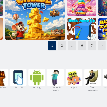
!םיקחש דרוג הנב
Box Bash
ריעה לדגמ הנוב
Sugar Rush
C
םימלשומ םיכתח
Tower
1
2
...
6
7
>
)
St
הלעמל ץופק קוה
הניבג לדגמ
ים
תילכלכ
ארקייד
אסטרטגית
םָדָא יּומְד
עגמ ךסמ
הגנה על
היצלומיס
דפדפן