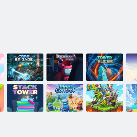
Dream Reaper
לדגמ רסיילס
Defense
הבילה תביטח
חומ טור תמירע
וק תרקב
לדגמ תינסחמ