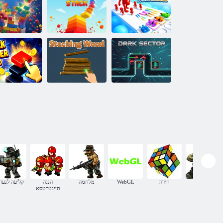
תוריפ לדגמ תפיט
הנגה תמוח
Tower Defense
גוזימ
תויבוק תינסחמ
hroma Tower
לפא רזגמ
ץע תמירע
ack Tower Pro
3d
חידה
WebGL
מלחמה
הנגה
קליעה לנער
תייגטרטסא