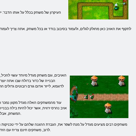
העיקרון של משחק בכלל על אותו הדבר: יש 
לתקוף את האויב כאן מחולק לגלים, ולעמוד בסיבוב בודד או בכל משחק, אתה צריך לעמו
הבנייה של כדור בדולח שבו אתה יוצר כ
לדוגמא, לייזר אדום גורם רובוטים גדולים ה
עוד מהמשחקים האלה מגדל מקוון נמכר תמ
אויב נהרס ירוויח, אשר יכול להיות בילה בבנ
המשחק, אבל שדרוגים אלה הם בעיקר זמניים, או בין סיבובים הפועלים ברציפות בעתיד לכל הבניינים החדשים.
משחקים רבים מציעים מגדל על מנת לשפר את, הגברת ההגנה שלהם על ידי טכניקות נו
לרוב, משחקים חינם צריח עם הזדמנויות חדשות שנפתחו רק ברמות גבוהות יותר, כאשר אתה צריך להילחם עם אויבים ממש חזקים.