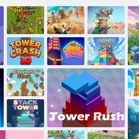
המצוע תבר הנגה
Guns n הליהתה
שארק לדגמ
:D םוי
ירוביג
3D תוקסרתה
רתוי הובג
העוב לדגמ
לדגמ
דגמ
הרביפק תינסחמ