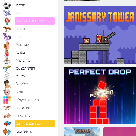
טרופס
עף
תונב רובע םיקחשמ
םיסוס
פוני
להתלבש
בארבי
מזון בישול
רעיש תבצעמ
צביעה
םילשהל
אּופָק
םיינועבצ םיקולב
םירואזוניד
הרפתקאות
ירסינ'ג לדגמ
יתש רובע םיקחשמ
ילד אש ומים