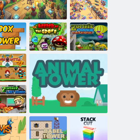
תצלפמ ןוחטיבה
לדגמ
גוזימ לדגמ :ףוח
תנגה
יבמוז דעצמ תנגה
ץירחה רמוש
King Rugni Tower Defense
סקוב לדגמ
הנגהה ברק
יבמוז לש ןורח
רמושה