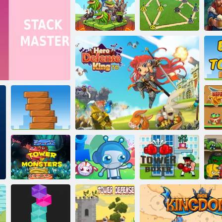
לדגמ תינסחמ
חיפושיות מלחמת
2
סמועה לדגמ
חומ טור תמירע
ץע לדגמ
רטסאמ תינ
אה
רסקוב לדגמ
ךלמ הנגהה רוביג
TD הז הצצפ
/ תוצלפמה לדגמ