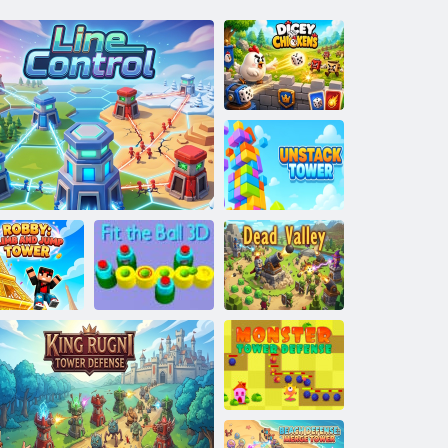
יסייד תולוגנרת
המירע לוטיב
לדגמ
דמימ תלת רודכה
ץופקו סופיט ל
חלמה קמע
תא םאתה
וק תרקב
:יבור