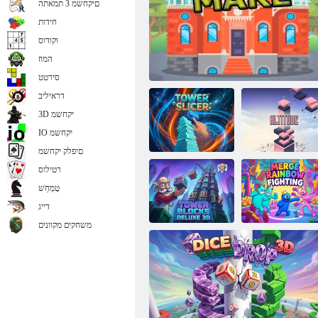
םיקחשמ 3 תמאתה
חידות
וקודוס
המוז
הירטמואיג לדגמ
סירטט
דראיליב
3D יקחשמ
IO יקחשמ
םיפלק יקחשמ
רטילוס
טָמְחַׁש
הַבֹוג
ךופה לדגמ
לדגמ רסיילס
דייג
משחקים מקוונים
Tower Blocks
תשק תוברק גוזימ
Deluxe 3D