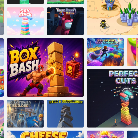
ךלמ ןוחטיבה
לדגמ
עבצ לדגמ
Dream Reaper
Defense
םיימש תמירע
Aura Obby
קינ תוכלממ
Tower :ץופקו הנב