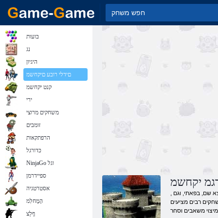
בועות
נג
היגיון
םידלי רובע םיקחשמ
קנט יקחשמ
ירי
משחקים מרוצי
זומבים
הרפתקאות
כדורגל
NinjaGo וגל
ספיידרמן
דגמ יקחשמ
אסטרטגיה
, מגדלי משחק מקוונים חינם ולהתחיל לשחק אירועים מרגשים עכשיו! כאסטרטג מיומן, עליך מלכתחילה המתקנים באתר כדי ליצור את ההגנה אדמותיהם מאויב פוטנציאלי. זה כבר נמצא שם, בפאתי, וגם
הָמָחלִמ
שחקים רבים מציעים
ףָלַצ