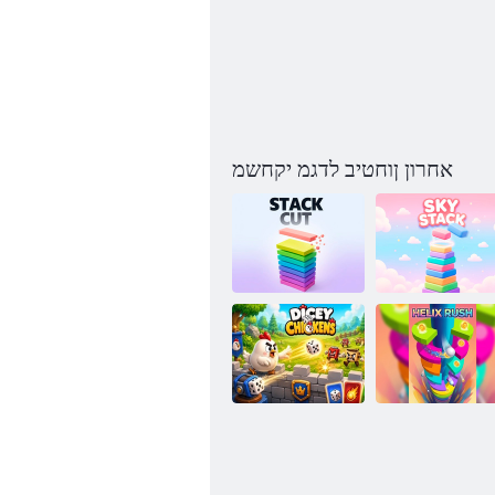
אחרון ןוחטיב לדגמ יקחשמ
םיימש תמירע
ךותחל תינסחמ
Helix Rush
יסייד תולוגנרת