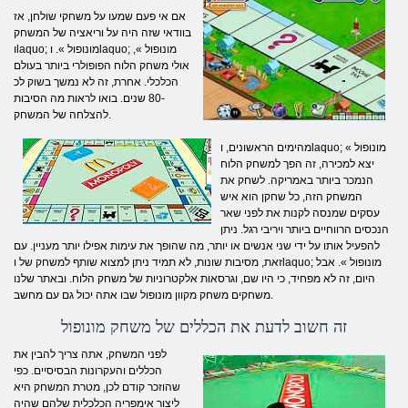
אם אי פעם שמעו על משחקי שולחן, אז
בוודאי שזה היה על וריאציה של המשחק
וlaquo; מונופול ». וlaquo; מונופול »,
אולי משחק הלוח הפופולרי ביותר בעולם
הכלכלי. אחרת, זה לא נמשך בשוק לכ
-80 שנים. בואו לראות מה הסיבות
להצלחה של המשחק.
מהימים הראשונים, וlaquo; מונופול »
יצא למכירה, זה הפך למשחק הלוח
הנמכר ביותר באמריקה. לשחק את
המשחק הזה, כל שחקן הוא איש
עסקים שמנסה לקנות את לפני שאר
הנכסים הרווחיים ביותר ויריבי רגל. ניתן
להפעיל אותו על ידי שני אנשים או יותר, מה שהופך את עימות אפילו יותר מעניין. עם
זאת, מסיבות שונות, לא תמיד ניתן למצוא שותף למשחק של וlaquo; מונופול ». אבל
היום, זה לא מפחיד, כי היו שם, וגרסאות אלקטרוניות של משחק הלוח. ובאתר שלנו
משחקים משחק מקוון מונופול שבו אתה יכול גם עם מחשב.
זה חשוב לדעת את הכללים של משחק מונופול
לפני המשחק, אתה צריך להבין את
הכללים והעקרונות הבסיסיים. כפי
שהוזכר קודם לכן, מטרת המשחק היא
ליצור אימפריה הכלכלית שלהם שהיה