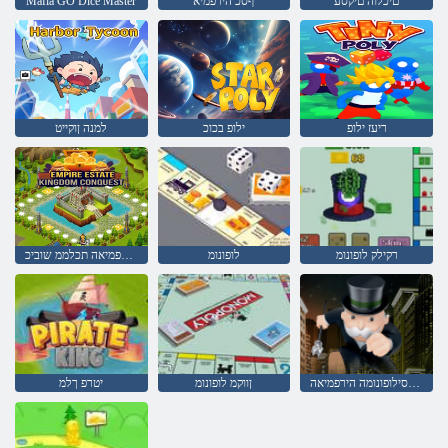
םיכלוה םיקסע
ףסכ הירפמיא
Mafia GO Dice Master
ריעז ילופ
ילופ בכוכ
למנה ןוקייט
רקילק לופונומ
לופונומ
טייטסא הירפמיאה תכלממ שוביכ
תיטסילופונומה הירפמיאה
ןווקמ לופונומ
יטרפ ךלמ