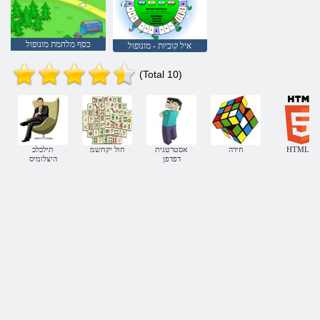
כסף מלחמת מונופול
איל קוביות - מונופול
(Total 10)
HTML5
חידה
אסטרטגית
חול יקחשמ
תילכלכ
דפדפן
היצלומיס