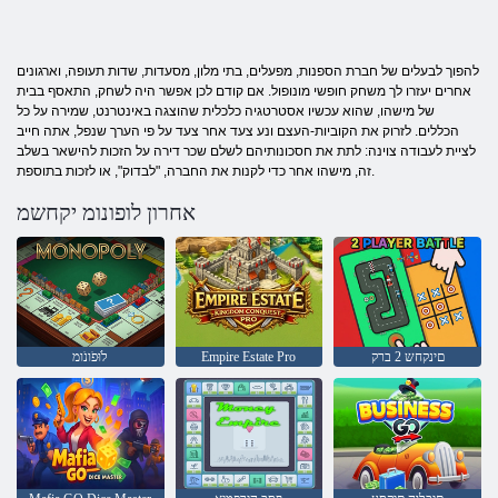
להפוך לבעלים של חברת הספנות, מפעלים, בתי מלון, מסעדות, שדות תעופה, וארגונים
אחרים יעזרו לך משחק חופשי מונופול. אם קודם לכן אפשר היה לשחק, התאסף בבית
של מישהו, שהוא עכשיו אסטרטגיה כלכלית שהוצגה באינטרנט, שמירה על כל
הכללים. לזרוק את הקוביות-העצם ונע צעד אחר צעד על פי הערך שנפל, אתה חייב
לציית לעבודה צוינה: לתת את חסכונותיהם לשלם שכר דירה על הזכות להישאר בשלב
זה, מישהו אחר כדי לקנות את החברה, "לבדוק", או לזכות בתוספת.
אחרון לופונומ יקחשמ
םינקחש 2 ברק
Empire Estate Pro
לֹוּפֹונֹומ