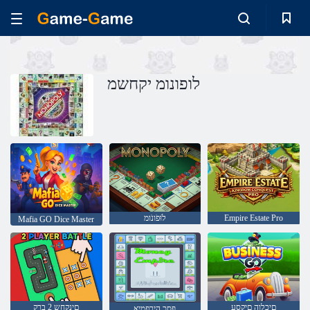
לופונומ יקחשמ
Empire Estate Pro
לֹוּפֹונֹומ
Mafia GO Dice Master
םיכלוה םיקסע
םינקחש 2 ברק
ףסכ הירפמיא