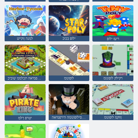
ילופ בכוכ
למנה ןוקייט
ריעז ילופ
רקילק לופונומ
לופונומ
טייטסא הירפמיאה תכלממ שוביכ
ןווקמ לופונומ
תיטסילופונומה הירפמיאה
יטרפ ךלמ