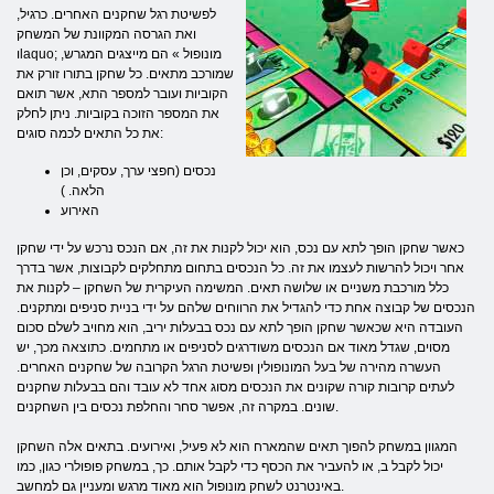
לפשיטת רגל שחקנים האחרים. כרגיל,
ואת הגרסה המקוונת של המשחק
וlaquo; מונופול » הם מייצגים המגרש,
שמורכב מתאים. כל שחקן בתורו זורק את
הקוביות ועובר למספר התא, אשר תואם
את המספר הזוכה בקוביות. ניתן לחלק
את כל התאים לכמה סוגים:
נכסים (חפצי ערך, עסקים, וכן
הלאה. )
האירוע
כאשר שחקן הופך לתא עם נכס, הוא יכול לקנות את זה, אם הנכס נרכש על ידי שחקן
אחר ויכול להרשות לעצמו את זה. כל הנכסים בתחום מתחלקים לקבוצות, אשר בדרך
כלל מורכבת משניים או שלושה תאים. המשימה העיקרית של השחקן – לקנות את
הנכסים של קבוצה אחת כדי להגדיל את הרווחים שלהם על ידי בניית סניפים ומתקנים.
העובדה היא שכאשר שחקן הופך לתא עם נכס בבעלות יריב, הוא מחויב לשלם סכום
מסוים, שגדל מאוד אם הנכסים משודרגים לסניפים או מתחמים. כתוצאה מכך, יש
העשרה מהירה של בעל המונופולין ופשיטת הרגל הקרובה של שחקנים האחרים.
לעתים קרובות קורה שקונים את הנכסים מסוג אחד לא עובד והם בבעלות שחקנים
שונים. במקרה זה, אפשר סחר והחלפת נכסים בין השחקנים.
המגוון במשחק להפוך תאים שהמארח הוא לא פעיל, ואירועים. בתאים אלה השחקן
יכול לקבל ב, או להעביר את הכסף כדי לקבל אותם. כך, במשחק פופולרי כגון, כמו
באינטרנט לשחק מונופול הוא מאוד מרגש ומעניין גם למחשב.