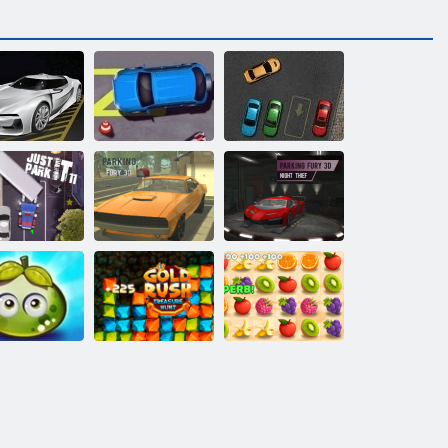
להחנות את
Park 2 ןמזה עיגה
המכונית שלי 2
חניית הדרכ
הלילה בנג :3D
םעז הינח
3D םעז הינח
11 הז קראפ קר
פירות יער
בהזל הלהבה
עסיסיים
יסו שד
תורצוא דיצ
הרפתקאות