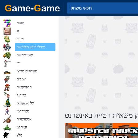
בועות
נג
היגיון
םידלי רובע םיקחשמ
קנט יקחשמ
ירי
משחקים מרוצי
זומבים
הרפתקאות
כדורגל
NinjaGo וגל
ספיידרמן
משאית רטייה באינטרנט
אסטרטגיה
הָמָחלִמ
ףָלַצ