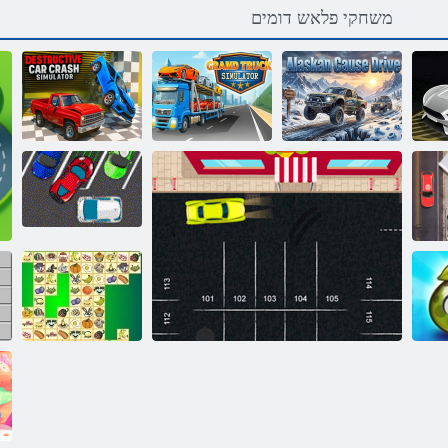
משחקי פלאש דומים
Alaskan Cause
קארט דנרג
ינסרה בכר
ה
Drive
רוטלומיס
תונואת רוטלומיס
ךלש תינוכמה תא
תונחהל
קריס ונג