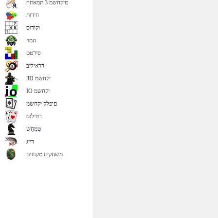
םיקחשמ 3 תמאתה
חידות
וקודוס
המוז
סירטט
דראיליב
3D יקחשמ
IO יקחשמ
םיפלק יקחשמ
רטילוס
טָמְחַׁש
דייג
משחקים מקוונים