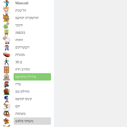
Minecraft
זול קונית
תורוטקירק יקחשמ
חינוכי
בובספוג
החווה
רובוטריקים
מכוניות
בן 10
החירב רדח
םידליל םיקחשמ
מריו
החילזון בוב
קינוס יקחשמ
יִקס
משימות
משחקי פלאש