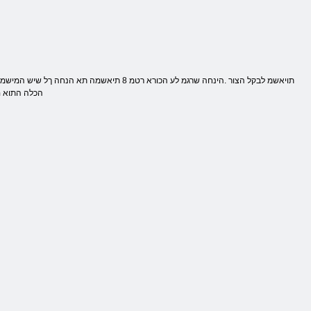
הכלה התוא םש