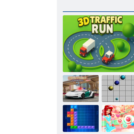
.2 הינח יאבוד
קו 98
תידמימ תלת העונת תציר
תרטשמ