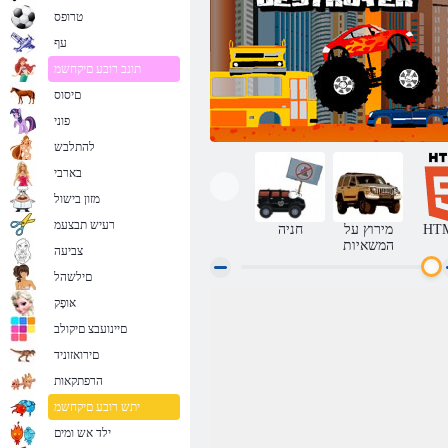
טרופס
עף
תונב רובע םיקחשמ
םיסוס
פוני
להתלבש
בארבי
מזון בישול
רעיש תבצעמ
HT
מירוץ על
חניה
המשאיות
צביעה
םילשהל
אּופָק
משחתת משאית
םיינועבצ םיקולב
םירואזוניד
הרפתקאות
יתש רובע םיקחשמ
ילד אש ומים