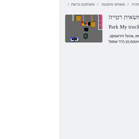
ניה
משחקי מיומנות
משחקים ברשת
שאית רטייה
תידנק העוב
סקירטנט
Park My truc
.תיאשמה לע החלצהב תוניחבה תא רובעל ךרטצת זא ,גוהנל הירוגטקב"D"תויאשמ לבקל הצור .הינחה שרגמ לע הכורא רטמ 8 תיאשמה תא הנחה ךל שיש המישמ ךממ שקב ךלש הגיהנה הרומ .השעמל
וכמ ןיב ךרד עוסנל