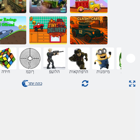
םינעטמ רוטלו
לבז תויאשמ
:שיבכל ץוח
הקותמ תיאשמ
רוטלומיס
םשג
שיבכל ץוחמ
הנרא תוינוכמ
עגושמ :ליה
תושגנתה
ריעז חולשמ
תוינוכמ יצורי
מפלצות
מיומנות
הרפתקאות
הלועפ
ךובמ
חידה
כהה יותר