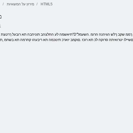
HTML5
מירוץ על המשאיות
ח
מ
3 הברה קראפ
k
יילו יטרואיתה סרוקה לכ תא רוכז .םוקמב יוארכ תינוכמה תא ריבעהו קחרמה תא בשחמ ,תוינ