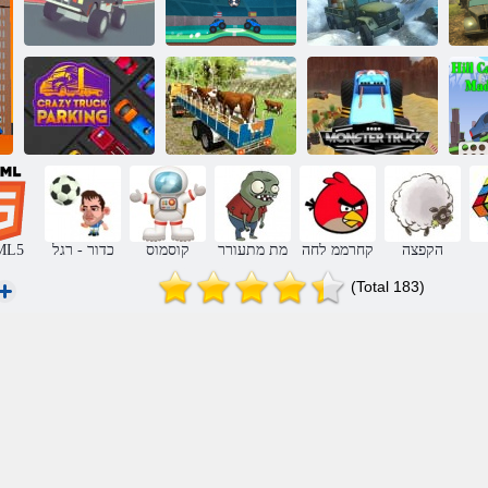
מיס
מ
חטשל ןעטמ
לגרודכ תיאשמ
3D תצלפמ
רוטלומיס
תצלפמ
תיאשמ
2020 תצלפמ
ל"וחב תויאשמ
ףרוטמ תויאשמ
מ
תיאשמ
תלבוה
ןוינח
הקפצה
קחרממ לחה
מת מתעורר
קוסמוס
כדור - רגל
ML5
(Total 183)