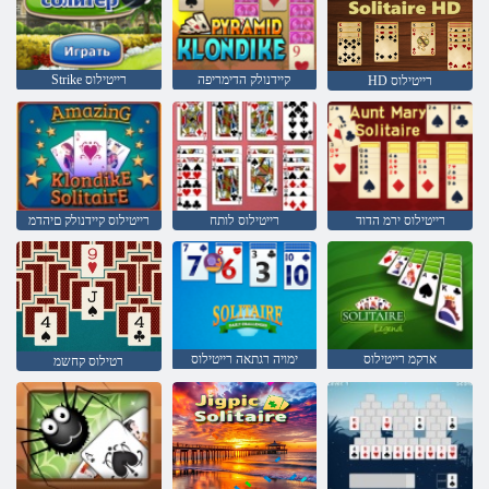
קיידנולק הדימריפה
Strike רייטילוס
HD רייטילוס
רייטילוס ירמ הדוד
רייטילוס לותח
רייטילוס קיידנולק םיהדמ
ארקמ רייטילוס
ימויה רגתאה רייטילוס
רטילוס קחשמ