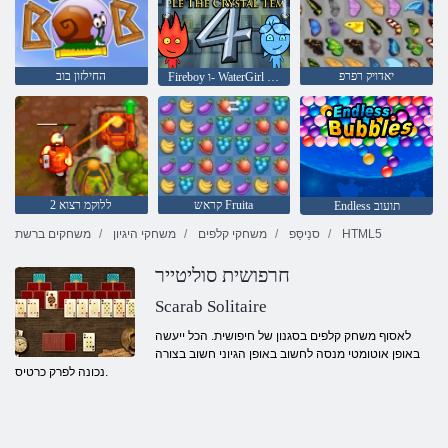
יאדויק רפרפ
החילזון בוב
Fireboy ו- WaterGirl 4: Temple Crystal
קראש Fruita
2 ללוקמ רצוא
Endless תועוב
HTML5
סנַיסַּפ
משחקי קלפים
משחקי היגיון
משחקים ברשת
חרפושית סוליטייר
Scarab Solitaire
לאסוף משחק קלפים בסגנון של חיפושית. הכל ייעשה
באופן אוטומטי מנסה לחשוב באופן הגיוני חשוב בצורה
נכונה לפרק כרטיס.