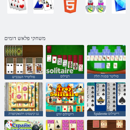
משחקי פלאש דומים
סוליטר פסגות תלת
רטילוס
סוליטייר העכביש
Spiderette רייטילוס
גנו קיטסימ ויתואקתפרה
רייטילוס יורט