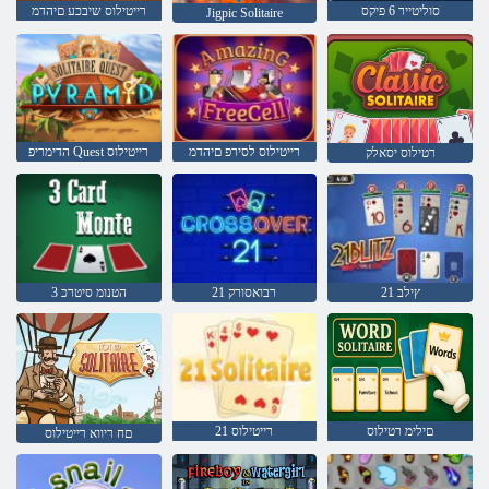
סוליטייר 6 פיקס
רייטילוס שיבכע םיהדמ
Jigpic Solitaire
רייטילוס לסירפ םיהדמ
הדימריפ Quest רייטילוס
רטילוס יסאלק
ץילב 21
21 רבואסורק
הטנומ סיטרכ 3
םילימ רטילוס
רייטילוס 21
םח ריווא רייטילוס