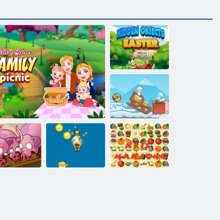
אחספ רתסומ
טקייבוא
מצא את סוכריות:
החורף
הפעלה, חזיר
קריס ונג
הלילצ בלבלכ
תוקוניתל יתחפשמ קינקיפ
הפעלה