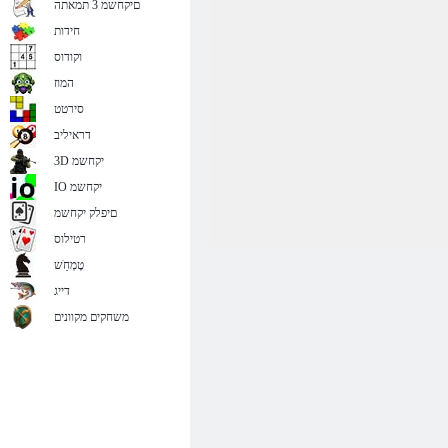
םיקחשמ 3 תמאתה
חידות
וקודוס
המוז
סירטט
דראיליב
3D יקחשמ
IO יקחשמ
םיפלק יקחשמ
רטילוס
טָמְחַׁש
דייג
משחקים מקוונים