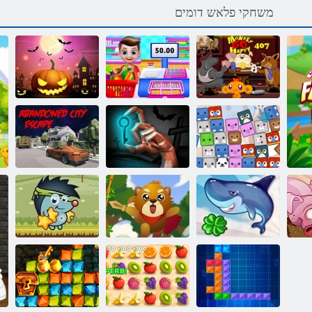
משחקי פלאש דומים
הדיחפמה
חמש 407 בלש
ילש טקרמרפוס
םישודקה לכ ליל
GO ףוק
רופיס
תביסמ
ןירותסמה רדחמ
השוטנ ריע
םייח ילעב רתאמ
החירב
החירב
,
כריש מעופף
סנאי גיבור
תפוחי Sboschik