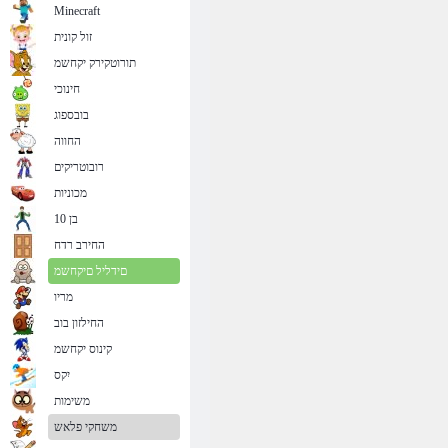
Minecraft
זול קונית
תורוטקירק יקחשמ
חינוכי
בובספוג
החווה
רובוטריקים
מכוניות
בן 10
החירב רדח
םידליל םיקחשמ
מריו
החילזון בוב
קינוס יקחשמ
יִקס
משימות
משחקי פלאש