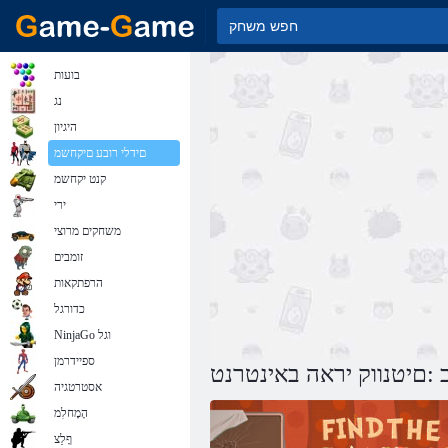
בועות
נג
היגיון
םידלי רובע םיקחשמ
קנט יקחשמ
ירי
משחקים מרוצי
זומבים
הרפתקאות
כדורגל
NinjaGo וגל
ספיידרמן
 :םיטנווק יראה באינטרנט
אסטרטגיה
הָמָחלִמ
ףָלַצ