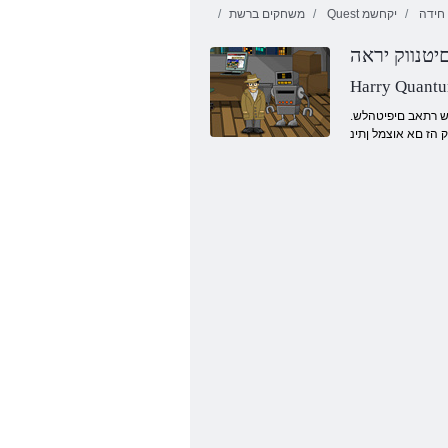
חידה
Quest יקחשמ
משחקים ברשת
םיטנווק יראה
Harry Quant
.םיטירפ לכ תא אוצמל לוכי אוה ,ריעב םיטנווקה יראה לש רתויב םסרופמה שלב .תונטק תומישמ לש בכרומ קחשמה .םיצפח םירהל ,רדחה תא אלמ ןפואב תוריהזב ךירעהל המר לכב .ונלש רתאב םיפיטהלש
 הז םא אוצמל ןתינ
םישודקה לכ ליל לש םירתסומ םיטקייבוא