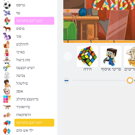
טרופס
עף
תונב רובע םיקחשמ
םיסוס
פוני
להתלבש
בארבי
מזון בישול
רעיש תבצעמ
ריטים
פריטי איסוף
חידה
צביעה
םילשהל
אּופָק
מצא את סוכריות
םיינועבצ םיקולב
םירואזוניד
הרפתקאות
יתש רובע םיקחשמ
ילד אש ומים