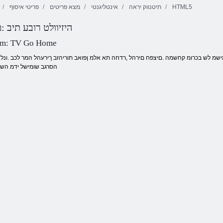
HTML5
תיטנווק יראה
אינטליגנטי
מצא פריטים
פריטי איסוף
היזיוולט רובע תיב :
בהזל הלהבה
סקירטנט
יסו שד
תורצוא דיצ
um: TV Go Home
הסרגב שומישל ידמ השק