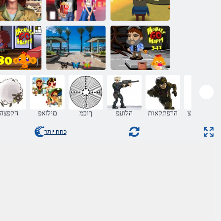
Kogama הרקמ
תרתסומ
Ghost תיב
עונלוק ןייטנלו םוי
הירוטסיה
280 חמ
ףוק לש 341 בלש
םירפרפ 100 אצמ
תכלל ףוק
רדחהמ אצ
הרפתקאות
הלועפ
ךובמ
םילזאפ
הקפצה
כהה יותר