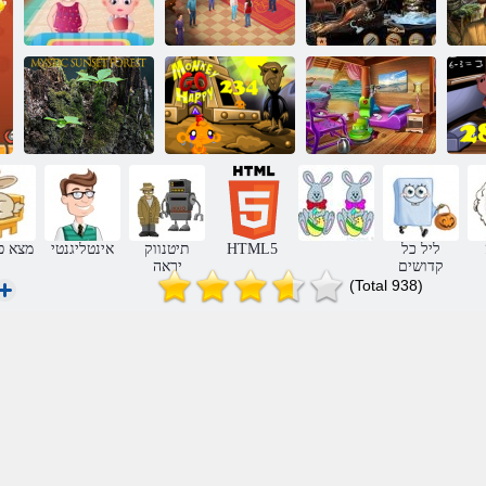
םיטאריפה רצוא
םירתסומ
Evermoor לרוגה
תינוק לוז. כיף חג
םיטקייבוא
טוח תא
ההודיה
ש בלש
234 חמש בלש
יטסימ העיקש
תיבה יוקינ ףוחה
תכלל ףוק
רעי
ליל כל
HTML5
תיטנווק
אינטליגנטי
מצא פ
קדושים
יראה
(Total 938)