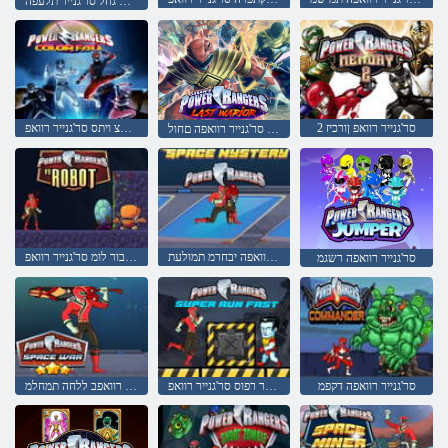
דלומה גחל סר'גנייר תלעפה
2 סר'גנייר רוואפ ןורכיז
ינועבצ ויתס סר'גנייר רוואפ
ןבס לש ןורחאה סר'גנייר רוואפה םחול
סר'גנייר רוואפה יבחרמ תמולעת
םיטובור לומ סר'גנייר רוואפ
סר'גנייר רוואפה רשגמ
סר'גנייר רוואפה דקפמ
רהמ ץר רפוס סר'גנייר רוואפ
סר'גנייר רוואפב ללחה תמחלמ