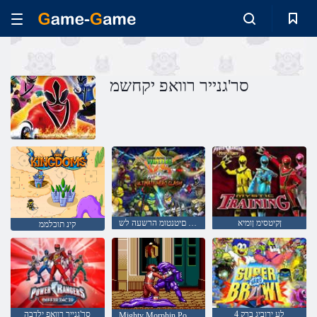
סר'גנייר רוואפ יקחשמ
ןקיטסימ ןומיא
תיביטמיטלוא םירוביג תושגנתה :סר'גנייר רוואפ דגנ םיטנטומ הרשעה לש
קינ תוכלממ
4 לע ירוביג ברק
סר'גנייר רוואפ ילדבה
Mighty Morphin Power Rangers טרסה