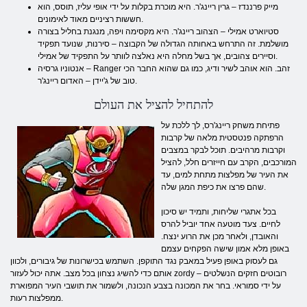
מייק פרננדז – גרין ריינג'ר. היא מוכרת בקלות על ידי אופי עליז, תוסס, הוא
חששות רציניים מאוד לאימונים.
סטיוארט אמילי – הצהוב ריינג'ר. היא מקסימה ויפה, מנגנת בחליל בצורה
מושלמת. זה התרחש באחותה הגדולה של הקבוצה – סירנות, שנועד תפקיד
וסיירים צהובים, אך בשל מחלה היא נאלצה לוותר על התפקיד של אמילי.
אנטוניו גרסיה – Ranger זהב. הוא אוהב לשיר ודיג, כמו גם שהוא החבר הכי
טוב של ג'יידן – האדום ריינג'ר.
להתחיל להציל את העולם
פתיחת משחק ריינג'רס, לך ללכת על
הרפתקה פנטסטית מלאה של קרבות
וקרבות מרהיבים. תוכל לבקר במצבים
המורכבים, הקרב עם חייזרים חלל, להציל
את העיר של מפלצות מתחת למים, עד
שהם פרצו את כיפת המגן שלה.
בכל אתגרי שליחות, ותמיד יש סיכון
לחיים. צעד מוטעה אחד יוביל להרס
והאובדן, ולאחר מכן את הרוע ינצח.
באופן מלא אמון שישה הפקחים עצמם
גם לעסוק באופן פעיל במאבק נגד התוקפן. השתמש בכישרונות של גיבורים, ולכוון
אותם כדי להשיג נצחון בכל מצב. אתה יכול לעזור zordy – רובוטים חזקים הנשלטים
על ידי סמוראי. בחר את המכונה בצבע הנכונה, ולשמור את תושבי העיר המפוארת
ממפלצות רעות.