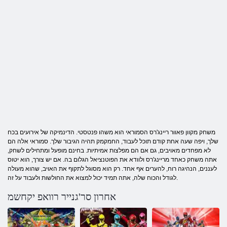
משחק מקוון פאוור ריינג'רס הסמוראי הוא משהו פנטסטי. הדינמיקה של אירועים בכח
שלך, ויפה שעה אחת קודם תוכל לעבוד, החמקמק תהיה הגיבור שלך. סמוראי אלה הם
לא מפחדים מאויבים, גם אם הם מפלצות אמיתיות. בחינם מופעל ומתחילים לשחק,
אתה משחק כאחד מריינג'רס ולוודא את הפוטנציאל הגלום בה. אם יש צורך, הוא יטוס
לעננים, הנהיגה רוח, להערים אף אחד. רק הוא מסוגל לתקוף את האויב, שהוא מעולה
לגודל והכוח שלה, אתה תמיד יכול למצוא את החולשות ולעבוד על זה.
אחרון סר'גנייר רוואפ יקחשמ