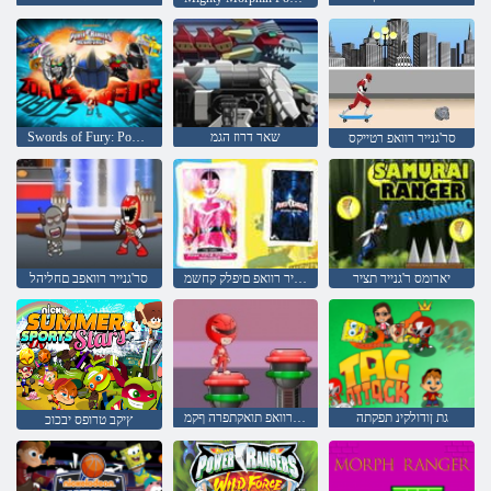
שאר דרוז הגמ
Swords of Fury: Power Rangers MegaForce
סר'גנייר רוואפ רטייקס
יארומס ר'גנייר תציר
סר'גנייר רוואפ םיפלק קחשמ
סר'גנייר רוואפב םחליהל
גת ןודולקינ תפקתה
סר'גנייר רוואפ תואקתפרה ףקמ
ץיקב טרופס יבכוכ