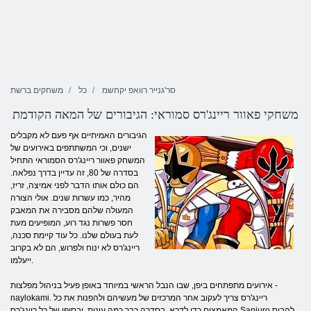
סר'גנייר רוואפ יקחשמ
כל
משחקים ברשת
משחקי פאוור ריינג'רס סמוראי: הגיבורים של המאה הקודמת
הגיבורים האמיתיים אף פעם לא מקבלים
ישנים, וכי המשתתפים באירועים של
המשחק פאוור ריינג'רס הסמוראי התחיל
בסדרה של 80, זה עדיין בדרך נפלאה.
הם כולם אותו הדבר לפני אמיצה, זריז,
מהיר, כמו עשרות שנים. אולי הצורה
המעולה שלהם מסבירה את המאבק
חסר פשרות נגד רוע, המופיעים מעת
לעת בעולם שלנו. כל עוד קיימת סכנה,
ריינג'רס לא ינוח ולפרוש, הם לא בקרוב
ייעלמו.
אירועים מתפתחים ביפן, שבו הנבל הראשי במיוחד באופן פעיל בניהול מפלצות -
naylokami. ריינג'רס צריך לעקוב אחר המרכזים של מעשיהם ולהפנות את כל
המאמצים כדי לדכא. בסדרה כבר כמה עונות, ובסופו של כל ריינג'רס Sanjuro להביס