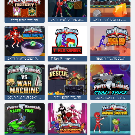
ללחב הרוכ סר'גנייר רוואפ
יבמוזב םירוי סר'גנייר רוואפ
סר'גנייר רוואפ ןורכיז
ה'גנינ סר'גנייר תלעפה
תוריל העוב סר'גנייר רוואפ
T-Rex Runner סר'גנייר רוואפ
סר'גנייר רוואפ ץוליח
סר'גנייר רוואפב המחלמה תנוכמ
סר'גנייר רוואפ תיאשמ