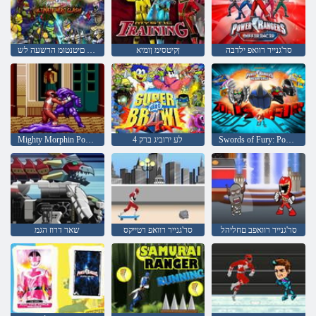
סר'גנייר רוואפ ילדבה
ןקיטסימ ןומיא
תיביטמיטלוא םירוביג תושגנתה :סר'גנייר רוואפ דגנ םיטנטומ הרשעה לש
Swords of Fury: Power Rangers MegaForce
4 לע ירוביג ברק
Mighty Morphin Power Rangers טרסה
סר'גנייר רוואפב םחליהל
סר'גנייר רוואפ רטייקס
שאר דרוז הגמ