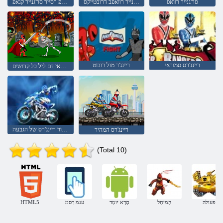
סר'גנייר רוואפ
סר'גנייר רוואפב דרובטייקס
קנאפ רסייר סר'גנייר קנאפ
ריינג'רס סמוראי
ריינג'ר מול רובוט
פאוור ריינג'רס סמוראי דם ליל כל קדושים
עליון פאוור ריינג'רס של הגבעה
ריינג'רס המהיר
(Total 10)
פעולה
הָמיִחְל
םָדָא יּומְד
עגמ ךסמ
HTML5