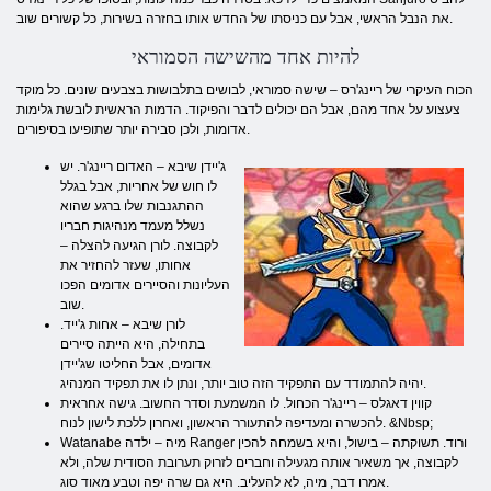
את הנבל הראשי, אבל עם כניסתו של החדש אותו בחזרה בשירות, כל קשורים שוב.
להיות אחד מהשישה הסמוראי
הכוח העיקרי של ריינג'רס – שישה סמוראי, לבושים בתלבושות בצבעים שונים. כל מוקד
צעצוע על אחד מהם, אבל הם יכולים לדבר והפיקוד. הדמות הראשית לובשת גלימות
אדומות, ולכן סבירה יותר שתופיעו בסיפורים.
ג'יידן שיבא – האדום ריינג'ר. יש
לו חוש של אחריות, אבל בגלל
ההתגנבות שלו ברגע שהוא
נשלל מעמד מנהיגות חבריו
לקבוצה. לורן הגיעה להצלה –
אחותו, שעזר להחזיר את
העליונות והסיירים אדומים הפכו
שוב.
לורן שיבא – אחות ג'ייד.
בתחילה, היא הייתה סיירים
אדומים, אבל החליטו שג'יידן
יהיה להתמודד עם התפקיד הזה טוב יותר, ונתן לו את תפקיד המנהיג.
קווין דאגלס – ריינג'ר הכחול. לו המשמעת וסדר החשוב. גישה אחראית
להכשרה ומעדיפה להתעורר הראשון, ואחרון ללכת לישון לנוח. &Nbsp;
Watanabe מיה – ילדה Ranger ורוד. תשוקתה – בישול, והיא בשמחה להכין
לקבוצה, אך משאיר אותה מגעילה וחברים לזרוק תערובת הסודית שלה, ולא
אמרו דבר, מיה, לא להעליב. היא גם שרה יפה וטבע מאוד סוג.