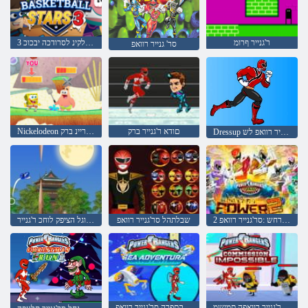
ר'גנייר ףרומ
3 ןואידולקינ לסרודכה יבכוכ
סר' גנייר רוואפ
םודא ר'גנייר ברק
Nickelodeon יבורמ ריינ ברק
Dressup סר'גנייר רוואפ לש
2 חוכה תא ררחש :סר'גנייר רוואפ
שבלתהל סר'גנייר רוואפ
הבוגל הציפק לוחכ ר'גנייר
תירשפא יתלב סר'גנייר רוואפה תמישמ
םי תואקתפרה סר'גנייר רוואפ