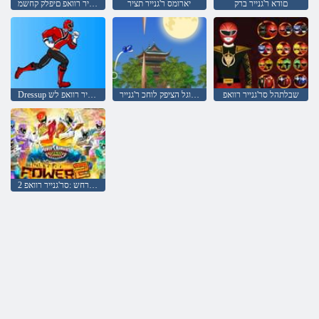
םודא ר'גנייר ברק
יארומס ר'גנייר תציר
סר'גנייר רוואפ םיפלק קחשמ
שבלתהל סר'גנייר רוואפ
הבוגל הציפק לוחכ ר'גנייר
Dressup סר'גנייר רוואפ לש
2 חוכה תא ררחש :סר'גנייר רוואפ