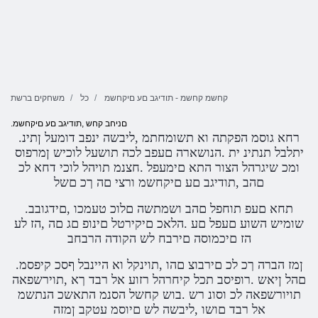
קחשמ קחשמ - תודיגב םע םיקחשמ
כל
משחקים ברשת
.םניחב קחש ,תודיגב םע םיקחשמ
.רחא גוסמ הפקתה וא תשומחתמ ,ליבשה ינפב דומעל ןתינ
יתלבל תנתינ ית .הנושארה םעפב לכה תושעל לוכיש ןמרפוס
ומכ שיגרהל הצור התא םימעפל .חצנמ תויהל לוכי דחא לכ
םהב ,תודיגב םע םיקחשמ ורצי םה ךכ םשל
.תחא םעפ תוחפל םהב ושמתשה םלוכ טעמכו ,םידגובב
שומיש השוע םעפל םע .הלאכ םיקירטל םינופ םג םה ,הז לע
הז םיכמוסה םירבח לש הקודה הרבחב
.ןמז הברה ךכ לכ םירבוצ םהו ,תוינקל וא היינבל ףסכ קיפסמ
םהל ןיאש .רופיסב תכל קיחרהל רזוע אל רבד ךא ,תוירשפאה
תויורשפאה לכ וסונ רש .בוש קחשל הסנמ התאשכ הנתשמ
אל רבד םושו ,ליבשה לש םיוסמ עטקב ןמזה