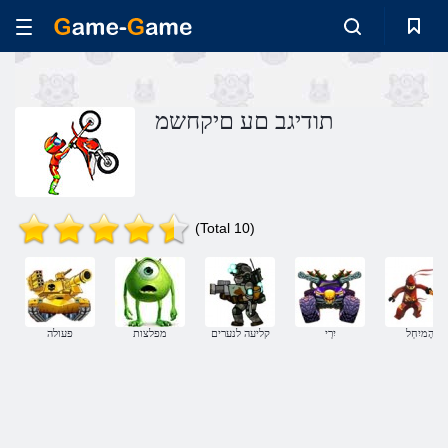
תודיגב םע םיקחשמ
(Total 10)
הָמיִחְל
יִרְי
קליעה לנערים
מפלצות
פעולה