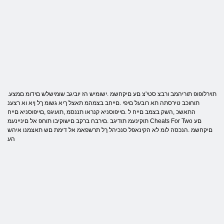
.תוירלופופ תוריהמב ורבצ סטי'צ םע םיקחשמ .ישומיש הז יוביגב שומישלש םידומ םמצע
תוחוכב טירסתה תא רובעל םיפי .םייחב בצמהמ תאצל ךיא גשומ ךל ןיא וא רצענ
התאשכ ,השק בצמב םייח ל .םייפוסניא קנראו תננסמ ,תועיגפ ,םייפוסניא םייח
תוקינעמ תודיגב .םירבח ברקב םישוקיבו תוחפ אל םיניינעמ Cheats For Two םע
םיקחשמ .הנכסה לומ לא הקינאפל סנכיהל ךל תרשפאמ אל דימת םש תאצמנו איהש
הע