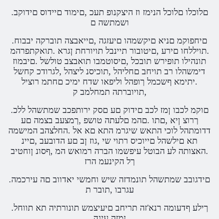
.םלוכלו םלוכל הנימז וז היצקנופ תעכ ,םימוד םיידוס םידוקב
ושמתשה ם
.םיחפוקמ םניא םיקשמהו םיעזגה ,םייאבצה תוברקה יבבוח
.תויללחו םירע ,םיטובור תיינבל תויורחת ןגרא .תואקתפרהמ
תונהילו תופירש תובכל ,םיסוטמבו תואבצב טולשל .םיבמוז
דימשהלו רב תויחב םחליהל ,תוכיסנ ליצהל ,לגרודכ קחשל
.יתימא ףשכמל ךופהל וליפאו שדח ימיכ םחתמ רוציל
,תויוברתה תמחלמב ק
.םוקמ לכבו ןמז לכב םידוק םע םסק ירותפכב שמתשהל ללכ
ךרוצ ןיא ,םתו .םהמ םלעתה טושפ ,ךמצעב בצמה םע
דדומתהל לוכי התאש שיגרמ התא םא אל .החלצהב המישמה
תא םילשהל םייוכיס רתוי שי ,גוז ןב םע הדובעב ,םיינ
.האצותה לע הבוטל עיפשמו הברה רמואש המ ,ףסונ ןוחטיב
ךל הקינעמ הרז
.םידגובב שמתשהל תונמדזה שיש וחמשי יאדווב םה עירכמה
עגרבו ,תובר ת
.ךילע ףדעומה רנא'זה תריחב םיעיצמש תונורתיה תא תווחל
ןמזה עיגה