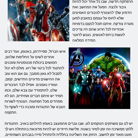
הרפתקה חדשה, שבו כל אחד יכול להיות
גיבור ולנצח. הפעל את המחשב ואת
הדמיון שלך להצטרף לגיבורים האמיצים
שלא לחוס על עצמם במאבק למען
מטרה צודקת. איתם תוכל לנקום בדמויות
אכזריות לכל הרוע שהם היו צריכים
לעשות ביחס לאנשים, נענש לז'אנר
המידה המלאה.
איש הברזל, ספיידרמן, באטמן, ועוד רבים
אחרים לשים על החליפות שלהם,
חמושים ביכולות פנטסטיות ומוכנים
להתנגד לכל ביטוי של רוע. מולם לא יכול
לסבול לא גאון מסובך, גם אם הוא עזב
את ההישגים מדעיים החדשים, קסם,
ועוזריו נאמנים. אפילו לבד הגיבורים
שלנו, להתמודד עם צבא שלם, וכמו
תמיד יש איתם חברים אמיתיים, הם לא
מפחדים מכל הפתעות. הצטרף לשורות
הצבא של התנגדות ומוכנה כדי לשקף כל
התקפה.
יש לנו גם משחקים הנוקמים לגו, שבו גברים מהמעצב באומץ להילחם באויב. התנגדות
ללוקי ממשיכה וזה זמן לסיור בשטח. פלישת חייזרים יש להיות מדוכאת בהתחלה ויש לך
מעט מאוד זמן לחשוב. החזק את השליטה בחללית ולהתחיל סיירו בגבהים השמימיים,