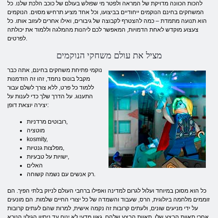
להכות הכוונה מדויקת של המראה ולפטר מי שפולש בעולם של כוכב הלכת שלנו. כל
המשחקים בחינם הנוקמים ייחודיים בביצועו, וכל אחד מציע תרחיש מסוים. הנוקמים
הוא תנועה מתמדת – כמה להצטרף לקבוצה של גיבורים, ואילו אחרים לעזוב אותו. כל
צעצוע מוקדש לאחת הדמויות, המאפשר לכם ליהנות מהמלגה וללמוד את יכולתה
לפרטים.
מציל את עולם משחקי הנוקמים
נוקמי פתיחת משחקים בחינם, אתה כבר
מקבל בונוס נחמד, זהו זה הזדמנות
ללמוד כל פרט, ללא צורך לשלם עבור
התענוג. על הדרך שלך כדי לענות על
יצירה יוצאת דופן:
רובוטים מרדניות,
מוטציה
kosmity,
מפלצות גנטיות,
ישויות על טבעיות,
האלים
רק אנשים עם נשמה קשוחה.
כל הוא מסוכן במיוחד ועלול לגרום למדינה ואפילו ברחבי העולם לניזק בלתי הפיך. הם
זוממים מלחמה ביולוגית, הרס, שעבוד והשמדה של כל יצורי החיים שלמות. הם מונעים
על ידי מניעים שונים, ולעתים קרובות זה נקמה אישית, למרות שהם לעתים קרובות
אחרי תאוות הבצע שלו, תאוות הבצע שלהם. גאון מדעי לא ינוח עד ניסיון הגילוי הנורא