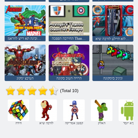
החירבה הפפכה Thanos םימקונה
ךלש רוביגה תא רייצ לווראמ
ןורטלוא תיילע לזרבה שיא
וניניב םימקונה
הרויה העוב םקונה
העיבצ ימקונ
(Total 10)
םָדָא יּומְד
האלק
קפטן אמריקה
לזרבה שיא
חידה