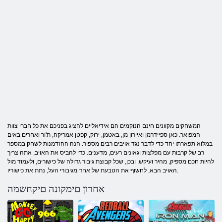
המשחקים מקוונים חינם הנוקמים הם אידיאליים להציג בפניכם את כל חברי צוות
המפואר. כאן ספיידרמן ואיירון מן, באטמן, ירוק, קפטן אמריקה, ת'ור ואחרים באים
במלוא תפארתו יחד כדי לדבר נגד אויבים רבים מספור. הנה ההזדמנות לשחק במספר
רב של קרבות עם מפלצות וגאונים רעים, מדענים. כדי להביס את האויב, אתה צריך
להיות חכם מספיק, מהיר ועיקש. ובכן, שכל קבוצת גיבור גדולה של כישורים, ולעמוד מול
האויב הבא, לחשוף את הטבעת של אחד מגיבורי העל, נתת את כישוריו.
אחרון םימקונה םיקחשמה