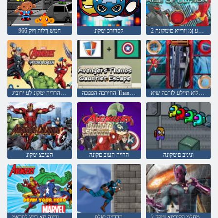
2 ןורטלוא תיילע ןמ ןורייא םימקונה
לסרודכ ימקונ
966 חמש ךלוה ףוק
ןורטלוא תיילע לזרבה שיא
החירבה הפפכה Thanos םימקונה
שאד הרדיה ימקונ לע ירוביג
וניניב םימקונה
הרויה העוב םקונה
העיבצ ימקונ
2 לזאפ םיחרזאה תמחלמ הקירמא ןטפק
הרדייה יאלפ
ךלש רוביגה תא רייצ לווראמ