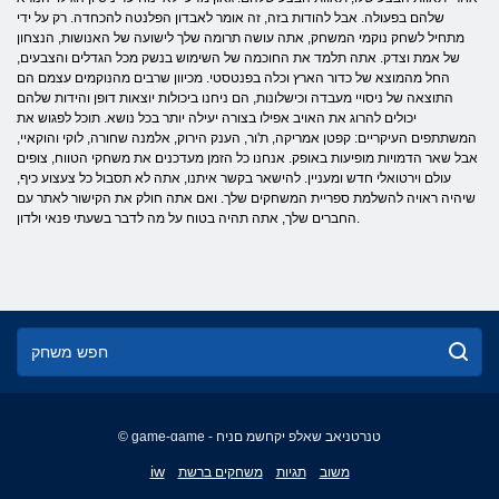
שלהם בפעולה. אבל להודות בזה, זה אומר לאבדון הפלנטה להכחדה. רק על ידי
מתחיל לשחק נוקמי המשחק, אתה עושה תרומה שלך לישועה של האנושות, הנצחון
של אמת וצדק. אתה תלמד את החוכמה של השימוש בנשק מכל הגדלים והצבעים,
החל מהמוצא של כדור הארץ וכלה בפנטסטי. מכיוון שרבים מהנוקמים עצמם הם
התוצאה של ניסויי מעבדה וכישלונות, הם ניחנו ביכולות יוצאות דופן והידות שלהם
יכולים להרוג את האויב אפילו בצורה יעילה יותר בכל נושא. תוכל לפגוש את
המשתתפים העיקריים: קפטן אמריקה, ת'ור, הענק הירוק, אלמנה שחורה, לוקי והוקאיי,
אבל שאר הדמויות מופיעות באופק. אנחנו כל הזמן מעדכנים את משחקי הטווח, צופים
עולם וירטואלי חדש ומעניין. להישאר בקשר איתנו, אתה לא תסבול כל צעצוע כיף,
שיהיה ראויה להשלמת ספריית המשחקים שלך. ואם אתה חולק את הקישור לאתר עם
החברים שלך, אתה תהיה בטוח על מה לדבר בשעתי פנאי ולדון.
© game-game - טנרטניאב שאלפ יקחשמ םניח
English
iw
משוב
תגיות
משחקים ברשת