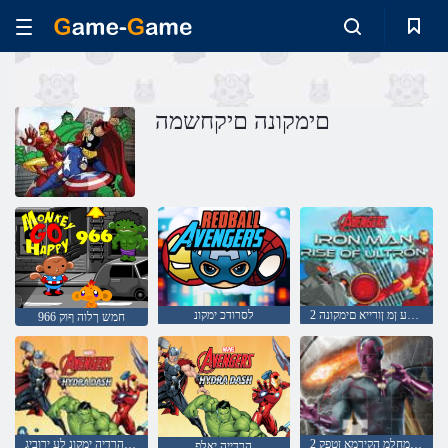
םימקונה םיקחשמה
2 ןורטלוא תיילע ןמ ןורייא םימקונה
לסרודכ ימקונ
966 חמש ךלוה ףוק
2 לזאפ םיחרזאה תמחלמ הקירמא ןטפק
שאד הרדיה ימקונ לע ירוביג
הרדייה יאלפ