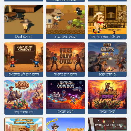
יובואק תואקתפרה
Duel ןחודקא
עורפה ברעמה :3 ףרוטמ רגרובמה
םירודכו קבא
ריהמ רויצ ברק-וד
ריהמ רויצ לש םייובואק
שאר יובואק
חטש יובואק
ןטק ואידור ףיכ