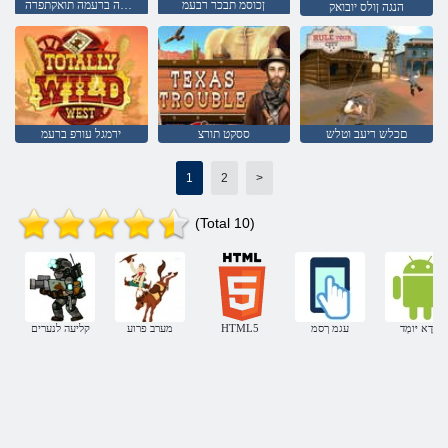
ןכוסמ תבכר רבעמ
ןיטולחל עורפה ברעמה תואקתפרה
הנגה ןולס יובואק
םכלש ריעב וטלש
ססקט תורצ
ירמגל עורפ ברעמ
1
2
>
(Total 10)
םָדָא יּומְד
עגמ ךסמ
HTML5
מערב פרוע
קליעה לנערים