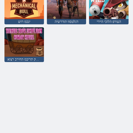
העורפ הלוכי היירי
דנלטסוו תודרשיה
ינכמ רוש
יובואק תריבמ החירב רצוא