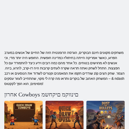
משחקים מקוונים חינם הבוקרים, הגרסה הרומנטית הזה של החיים של אנשים במערב
הפרוע, כאשר אמריקה הייתה בחיתוליו כמדינה חופשית. החופש היה יותר מדי, וכי
אנשים לא מרגישים בטוחים. כל אחד מהם כמה רובים וידע כיצד להתמודד עם כל
הפצצות. התחל לשחק ואתה תראה שקרה לעתים קרובות היה דו-קרב, להרוג, ביזה.
שודדים תקפו את המאמנים וקטרים ​​לשדוד את הנוסעים או רכב zip הצמר. שחק חצים
– המשחק האהוב של בוקרים ותראו מה קרה לי מקוי, שהתחייב לעזור עסקים & ndash
מסוימים; הוא הפך לקקטוס!
אחרון Cowboys םינווקמ םיקחשמ