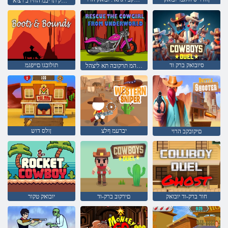
יובואק תריבמ החירב רצוא
סיובואק ברק וד
תולובגו םייפגמ
ןותחתה םלועהמ תרקובה תא ליצהל
יברעמ ףלצ
ןולס דוש
םיקובקב הרוי
חור ברק-וד יובואק
םירקוב ברק-וד
יובואק טקור