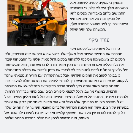
ומאמין כי עסקים קטנים לעשות. אבל
המשימה מולך היא לא קלה, כי השומרים
החמושים נלחם באכזריות, מנסים להגן
על הפיקדונות של אזרחים. אם היא
הייתה יורה בך לפני שתגיעי למטרה שלך,
המשחק שלך יהיה שיחק.
עזרה מקוי
סדרה של משחקים על קקטוס מקוי
מספרת את הסיפור העצוב אבל מאלף שלו. ברגע שהוא היה גם איש והרפתקן, ולכן
הסכים לביצוע משימה מסוכנת ללקוחות בסכום גדול מאוד. פלש על ההבטחות שברו
את כל הכללים ואגדות מוזנחות. יש חפץ מיוצר הורה לו בראש ההר, הוא הרגיש שזה
נפל על עייף והחליט לרדת למטה כדי לא לבזבז את הזמן ולבלות את הלילה מחוץ מגלה
כי בבוקר לעזוב את המקום הקדוש. אבל כשהתעוררתי עם הזריחה, מצאתי שהפך
לקקטוס. עכשיו הוא במנוסה ומחפש דרך להחזיר לעצמו את המראה שלה לשעבר. זוהי
משימה קשה מאוד ואתה צריך לעבור הרבה בדיקות על מנת להשיג את התוצאה
הרצויה. במוצרי מחשב, תוכל למצוא סיפורים רבים שבם מקוי עובר דרך הרמות,
נלחמים באויבים, מתגבר על מכשולים, מייצר חפצים. הוא יכול למות מיליון פעמים, אבל
יש לו תמיכה מצוינת בפנייתך, אלא בגלל שיש עוד תקווה. לאחר מכן בדוק את עצמך
במשחק של חצים, אשר הוא תכונה הכרחית של ברים קאובוי. השיעור יהיה החיים שלך,
כל כך לנסות להכות עין של השור. משחקי קלפים ואצבעונים גם להיות בילוי אהוב של
האחים, ואנו מציעים לבחון את מזלם בחברה החמה שלהם.
,