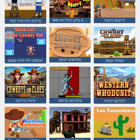
קירבאמ ןרטסוו
900 חמש בלש תכלל ףוק
םירקוב תודרשיה יבמוז
ןואדואוש יובואק
שאלק יובואק
יובואקה דליו לותח קאטס
םיט'גדאגו םימסק
םיזמרו םירקוב
תיברעמ תינודוו