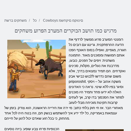
Cowboys םינווקמ םיקחשמ
כל
משחקים ברשת
מרגיש כמו תושב הבוקרים המערב הפרוע משחקים
רומנטי המערב פרוע ממשיך לרדוף את
הדעה ההרפתקנית. גרינגו עם רובים כל
חגורה, מגפיים, ואפילו בסוס האוכף הפכו
אותם חמושות ומסוכנים מאוד. התמונה
משתנית: זיפים על הפנים, כובעו,
מדרבנת את נעליים, מקלות, סכינים
ואקדחים. הם תמיד נמצאים בדרך, אלא
משום שהם נדרשו ללבוש כבישי אבק
priporoshit. משקה אהוב על – ויסקי
וסיגר בפיו ללא שינוי. נראה כי האדונים
האלה לא ידעו פחד ותמיד היו מוכנים
לפתור את הסכסוך בדו קרב, אך לעתים
קרובות תקינות מוכיחה מבלי לעזוב
מאחורי הבר. אז חי חוק בלתי כתוב: מי ירה את הירייה הראשונה, הוא צודק. בזמן של
עצמאות באמריקה, כל ילד ידע איך להשתמש בנשק חם, וזה בטח היה לכל אחד
מהחוק, כי בכל רגע שאדם יכול להגן על חייהם.
הכנופיות פרחו צבע שופע: ביזה נוסעים