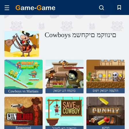
Cowboys םינווקמ םיקחשמ
הלעפה יובואק רפוס
םיבמוז דגנ יובואק
Cowboys vs Martians
חדקא
Removered
יובואקה תא ליצהל