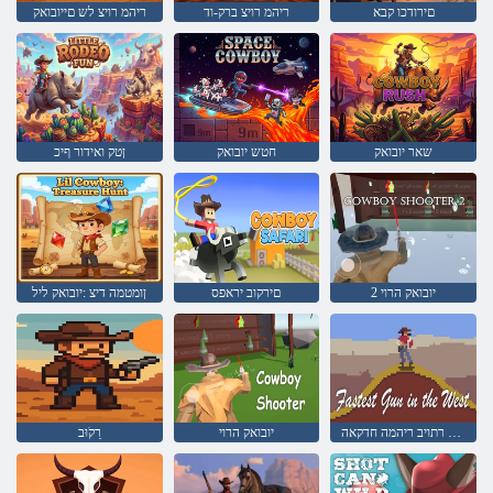
םירודכו קבא
ריהמ רויצ ברק-וד
ריהמ רויצ לש םייובואק
שאר יובואק
חטש יובואק
ןטק ואידור ףיכ
2 יובואק הרוי
םירקוב יראפס
ןומטמה דיצ :יובואק ליל
ברעמב רתויב ריהמה חדקאה
יובואק הרוי
רֵקֹוּב