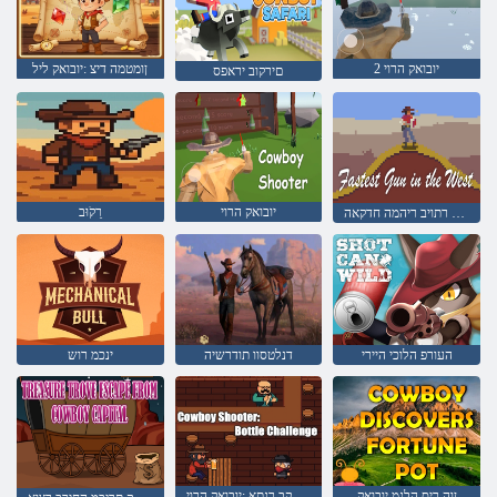
2 יובואק הרוי
ןומטמה דיצ :יובואק ליל
םירקוב יראפס
יובואק הרוי
רֵקֹוּב
ברעמב רתויב ריהמה חדקאה
העורפ הלוכי היירי
דנלטסוו תודרשיה
ינכמ רוש
ןוה ריס הלגמ יובואק
םיקובקב רגתא :יובואק הרוי