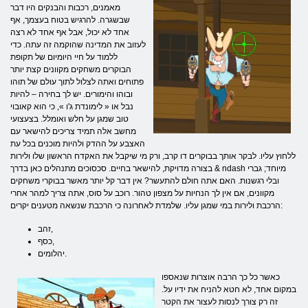
מאמנים, רכבות והבנקים היו דבר
שבשגרה. להרגיש בטוח בעצמך, אף
אחד לא יכול, אבל אף אחד לא רצה
לעזוב את המדינה שהוקמה זה עתה. כדי
ללמוד על חיי היומיום של תקופת
הבוקרים משחקים מקוונים קצת יותר
פתוחים ואתה לצלול לתוך עולם של תוהו
ובוהו והימורים. יש לך בחירה – להיות
נבל או « לימונדת ג'ו », כי הוא קאובוי
טוב שמגן על חלש ואומלל. בצעצועי
מחשב אלה תמיד צריכים להישאר עם
האצבע על ההדק ולהיות מוכנים בכל עת
ללחוץ עליו. לבקר אותך בבוקרים דו קרב, ורק מי שיקבל את האקדח הראשון שלו ולירות
בצורה מדויקת, להישאר בחיים. סכסוכים מתנהלים כאן בדרך & ndash מיוחד; גברי
ובלי רגשנות. האם אתה חולם להתעשר? אין דבר קל יותר מאשר בבוקרי משחקים
מקוונים, אם אין לך הנחיות על מצפון טהור. רוכב על סוס, אתה צריך למהר אחרי
הרכבת ולירות במי שמגן עליו. שלמדת לאחרונה כי הרכבת שנשאה מטענים יקרים:
זהב,
כסף,
יהלומים.
כאשר כל כך הרבה אוצרות שנאספו
במקום אחד, לא חטא להניח את ידיו על.
זה רק צורך לנסות לעצור את הקטר