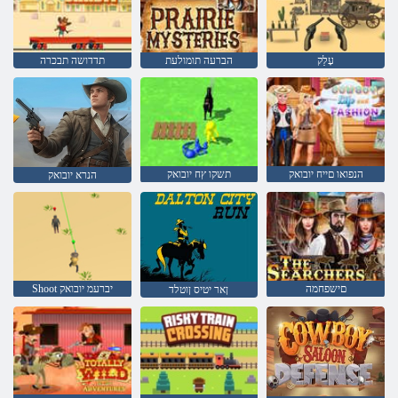
עָלַק
הברעה תומולעת
תדדושה תבכרה
הנפואו םייח יובואק
תשקו ץח יובואק
הנרא יובואק
םישפחמה
Shoot יברעמ יובואק
ןאר יטיס ןוטלד