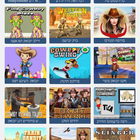
סרודטסוט סול
הנורחאה הייריה דע
SharpShooter לש West Frontier 3D
םירסח תונורכז
ברק יברעמ
זיילב יובואק תא אצמ
ףקמ יובואק םיצר
יובואק :העיבצ רפס
םירקוב תדנדנ
תידוס המקנ
ידיביקס לש םיתוריש דגנ יובואק
האונ יובואק אצמ-עורפה ברעמהמ החירב