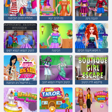
ןמז תוינק יננא
תלוליה תוינק תוכיסנה
תונבה ןוינק
הלמשה ףסוא ףשנה הכיסנ
הכיסנה
קיטוב הנפוא הנפוא רפוס
פייקסא לריג קיטוב
קיטוב השדח הנפוא תונב
הלודג הריכמל גיב הכיסנה