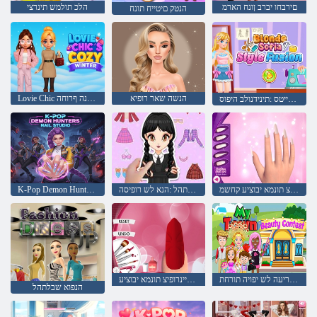
םירבחו יברב ןונח הארמ
הלכ תולמש תינרצי
הנטק םיטייח תונח
הנשה שאר רופיא
Lovie Chic לש םיענה ףרוחה
ן'זויפ לייטס :תינידנולב היפוס
הנפוא םיינרופיצ תונמא יבוציע קחשמ
ךמצעב שבלתהל :הנא לש רופיסה
K-Pop Demon Hunters Nail Studio
ילש ריעה לש יפויה תורחת
דמימ תלת קחשמ םידומח םיינרופיצ תונמא יבוציע
הנפוא שבלתהל