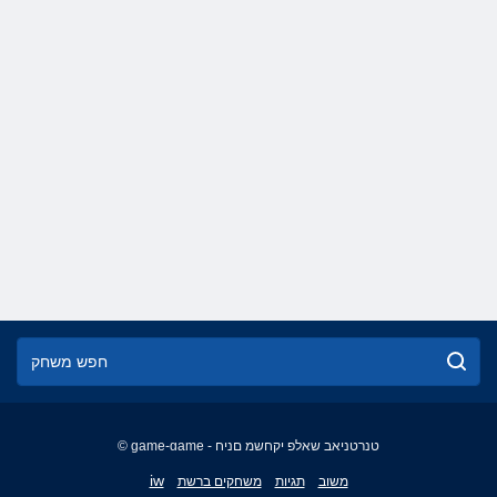
© game-game - טנרטניאב שאלפ יקחשמ םניח
English
iw
משוב
תגיות
משחקים ברשת