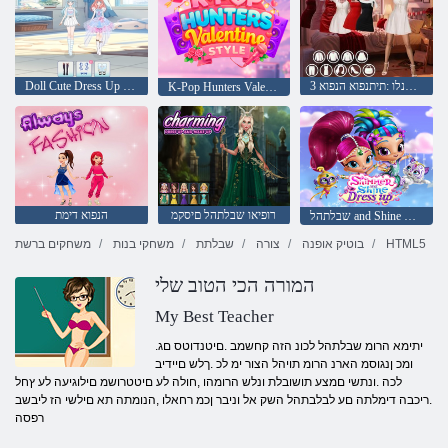
3 קלח ןייטנלו :תיתנפוא הנפוא
Doll Cute Dress Up :םירטסבייל לודייא
K-Pop Hunters Valentine Style
רופיאו שבלתהל םיסקמ
הנפוא דימת
שבלתהל and Shine החלבה
HTML5
בוטיק אופנה
צורה
שבלתת
משחקי בנות
משחקים ברשת
המורה הכי הטוב שלי
My Best Teacher
.יתימא הרומ שבלתהל לכונ הזה קחשמב .םיטנדוטס םג
ומכ ןנגוסמ הארנ הרומ תויהל הצור ימ לכ .ךלש םיידיב
לכה .ונתשי םמצע תושובלת ונלש הרומהו ,חולה לע םיטטרושמ םילוגיעה לע ץחל
.ריכבה דימלתה םע לבלבתהל השק אל וניבר ןכמ רחאלו ,הנומתה תא םילשי הז ליבשב
רפסה