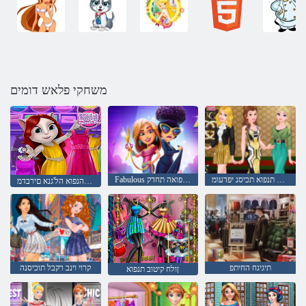
משחקי פלאש דומים
םיגתומ תנפוא תכיסנ יפדעומ
Fabulous הל'גנא לש הנפואה תחדק
םוי הנפוא הל'גנא םירבדמ
תיגיגח החיתפ
קרוי וינב רקבל תוכיסנה
ןולח קיטוב תנפוא