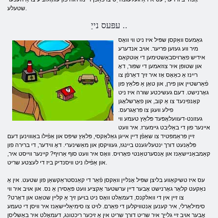
שטעלע.
עפּעס נייַ ..
גאַמעס וואַקסן שפּיל איז ניט ווי וואָס
מיר ווע געזען פריער. אויב אנדערע
אידיש פאָרויסבאַשטימען די אַוטקאַם
און שטופּן איר צוזאמען די שפּור, דאָ
ריינז אַ כאַאָס אַז איר זיך דאַרפֿן צו
פֿאַרשטיין און פירן, און טאָן אַ פּלאַץ פון
גאָרנישט. דעם געשיכטע שורה איז ניט
קאָנפינעד צו אַ קוב, און פאָרשלאָגן
פילע וועגן צו פּראָגרעס.
געזונט-דעוועלאָפּעד פּלאַץ טעמע ווי
איינער פון די באַליבט גיימערז. איר וועט
זיין פּראַמפּטיד צו שאַפֿן דיין אייגן גאַלאַקסי, פּלאַץ שיפּס און אַפֿילו באַוווינען דעם
פּלאַנעט דורך ינטעליגענט ביינגז, געוויקסן און מאַשינערי. דאָ ווידער, די ברירה פון
קאַמבאַניישאַנז און אַנסערטאַנטי פאָרויס. וואָס איר וועט סוף אַרויף? קיינער ווייסט איר,
און אַפֿילו ניט וויסנדיק ביז די לעצטע שריט.
עס איז טשיקאַווע בליצן שפּיל אָנליין וואַקסן פֿאַר די קאַנסטראַקשאַן פון שטעט. אין אַ
נאַקעט קלאָר גאָרנישט אָבער דיין ערשטער אַקציע וועט פּאַסירן אַ נס. און אויב איר ווי
צו זיין אין די וואלקנס, דעמאָלט וואָס ניט בויען זיך אַ קליין שטאָט און דאָרט?
סימילאַרלי, איר קענען אַנטוויקלען די פאַרם. לויט צו סימיאַליישאַנז איר וויסן די טעמע
אָבער אויב זיי גלייַך איר שריט דורך שריט אין אַ זיכער ריכטונג, דעמאָלט איר באַשליסן