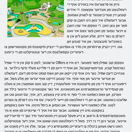
ווייַזן אַז פּראָגרעס איז באזירט אויף די
רעזולטאַט פון אונדזער אַקשאַנז. די אידיש
קענען זיין אַטריביאַטאַד צו לאָגיק גאַמעס,
אָבער דעמאָלט איר טאָן ניט האָבן צו קוקן
פֿאַר און נוצן זאכן. די וואַקסן איר שוין האָבן
אַ זיכער נומער פון זאכן פֿאַר וואָס איר וועט
דאַרפֿן צו נאָר דרוק. אַלע זענען ליגן אין אַ
באַזונדער פֿענצטער, און איר קענען זען
גוט. דיין יינציק אַרויסרופן אין סדר צו געפֿינען די יינציק סיקוואַנס פון אַקטאַוויישאַן צו
דערגרייכן עקסאַלאַנס אין דער אַנטוויקלונג פון די כייפעץ.
ערשטער, לאָזן ס קוק אין ווי די שפּיל Offers וואַקסן קוב שפּילן פֿאַר פּאָטער. דאָ איז אַ
נאָרמאַל קובע, אַנרימאַרקאַבאַל, און אויף די זייטן פון די פּלייינג פעלד פינף בילדער. צו
אָנהייבן דעם שפּיל, נאָר גיט אויף קיין ייקאַן און זען וואָס קומט אויס פון דעם, דעמאָלט
אן אנדער איינער און אַזוי אויף. איר קענען דריקט אויף יעדער פון אַלע מאָל, און
דיפּענדינג אויף די מין פון סיקוואַנס איר סעלעקטירן, דיין קוב וועט אומקערן אין אַ וועלט
פון קעסיידער טראַנספאָרמינג און מוטאַטינג. איר נאָר אַקטאַווייט די ווייַטער בילד און
וואַרטן, זען וואָס כאַפּאַנז אין די סוף. ווי מיט קיין צאַצקע, דאָ, אויך, עס זענען גוט און
שלעכט באוועגט. און צו זען די רעזולטאַט פון זייער לייבערז, עס איז ניט דאַרפֿן צו וואַרטן
לאַנג. אַלץ כאַפּאַנז זייער געשווינד, און נעמען אַ ביסל מינוט, איר וועט באַקומען
באַקאַנט מיט זייַן שאַפונג. אבער עס איז אויך די שיינקייט פון אַזאַ אַ גיך
מעטאַמאָרפאָסיס & נדאַש; אַ נייע פּעקל קענען זיין סטאַרטעד מיד נאָך די פֿריִערדיקע
איינער, אָבער ניצן די נייַ דרך. מאל די רעזולטאַט וועט שאַטן איר, אויב דער אַנטוויקלונג
האט נישט געווען ביכולת צו דערגרייכן ספּעציפיש כייץ. אָבער, אַלץ אין דיין מאַכט און
אָנהייב ווידער, עס איז אַ געלעגנהייַט צו כאַפּן די מדרגה פון עוואָלוציע צו אַ העכער