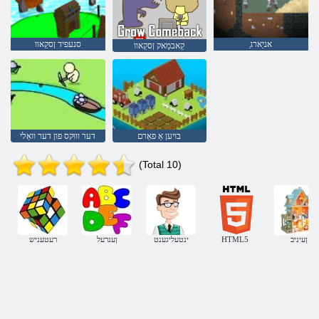
ַאניַארג
סנעפיד ןסקַאוו
קַאבמַאק ןסקַאוו
בויען אַ פאַרם
דער וווּקס פון דער וואַלי
(Total 10)
ןעיניב
HTML5
ינטעליגענט
ןענרעל
רעטעניש