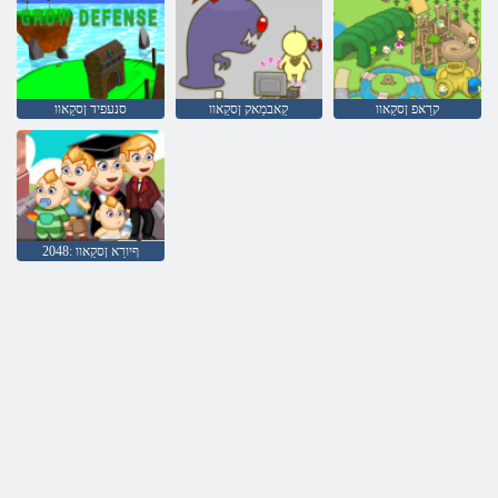
קרַאּפ ןסקַאוו
קַאבמַאק ןסקַאוו
סנעפיד ןסקַאוו
ףיורַא ןסקַאוו :2048