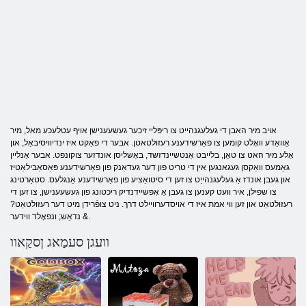
אויב מיר האבן די געלעגנהייט צו ריפּליי זיכער געשעענישן אויף עטלעכע מאל, מיר
אַוואַדע וואָלט קומען צו פאַרשידענע רעזולטאטן. אבער די פאַקט איז ינדיוויסיבאַל, און
אַלע מיר האט צו טאָן, בלייבט אַנטשיינדזשד, באַשליסן אונדזער צוקונפט. אבער אָנליין
גאַמעס וואַקסן געגאנגען אין די טריט פון דער געדאַנק פון פאַרשידענע פּאַסאַבילאַטיז
און געבן אונדז אַ געלעגנהייַט צו זען די סיטואַציע פון ​​פאַרשידענע אַנגלעס. סטאַרטינג
צו שפּילן, איר וועט קענען צו געבן אַ אָפּשיידנדיק ריכטונג פון געשעענישן, צו זען די
רעזולטאַט און זען ווי אמת איז די אויסדערוויילט דרך. ניט צופֿרידן מיט דער רעזולטאַט?
& נדאַש; ונפאָלד ווידער.
וועגן סעמַאג ןסקַאוו