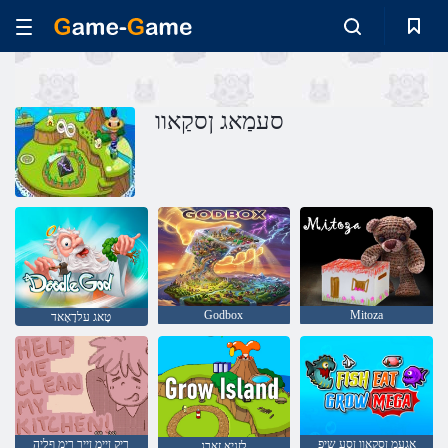
סעמַאג ןסקַאוו
Godbox
Mitoza
טָאג עלדָאָאד
ַאגעמ ןסקַאוו ןסע שיפ
ךיק ןיימ ןייר רימ ףליה
לזניא זָארג