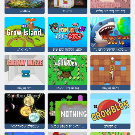
ךיק ןיימ ןייר רימ ףליה
Mitoza
Godbox
ףיורַא ןסקַאוו קרַאש קירעגנוה
ַאגעמ ןסקַאוו ןסע שיפ
לזניא זָארג
ףלָאג ןסקַאוו
ןטרָאג ןייד ןסקַאוו
זיימ ןסקַאוו
ןָאלקַארב
טשינרָאג ןוֿפ סעּפע טכַאמ
טענַאלּפ ןטסַאקדמַאז