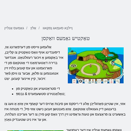
ןיילנָא סעמַאג ןסקַאוו
אַלץ
גאַמעס אָנליין
טאַקטיש גאַמעס וואַקסן
אַלעמען ווייסט פון דערפאַרונג אַז,
דיפּענדינג אויף וואָס טאַקטיק צו קלייַבן,
איר באַקומען אַ זיכער רעזולטאַט. אונדזער
ברירה דאַטערמאַנז די אַוטקאַם פון די
פאַרנעמונג און עס קענען בלויז זיין
אנגענומען צו פּלאַן, אָבער צו וויסן פֿאַר
זיכער, קיין איינער קענען. יצט:
די סטראַטעגיע און טאַקטיק פון
טאַלאַנטירט סטשעמערס & נבספּ;
אזוי, אין שטייַגן פאַרגלייַכן אַלע די ריסקס און סיבות אַרויס דער קאַמף אין אַזאַ אַ וועג צו
ברענגען דיין געוואלט אַוטקאַם. אַזאַ מענטשן זענען נישט אַזוי פיל, די מנוחה איז
באַשערט צו פּראָצעס און טעות גראָפּינג זייַן דרך וואָס קען פירן צו דער געריכט הצלחה,
און ער איז ניט שטענדיק גאַנץ.
וואַקסן גאַמעס אָנליין איז דער בעסטער