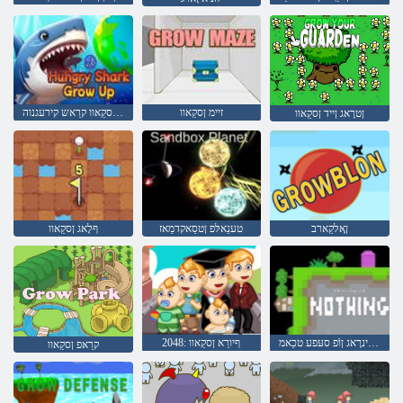
זיימ ןסקַאוו
ףיורַא ןסקַאוו קרַאש קירעגנוה
ןטרָאג ןייד ןסקַאוו
ןָאלקַארב
טענַאלּפ ןטסַאקדמַאז
ףלָאג ןסקַאוו
טשינרָאג ןוֿפ סעּפע טכַאמ
ףיורַא ןסקַאוו :2048
קרַאּפ ןסקַאוו