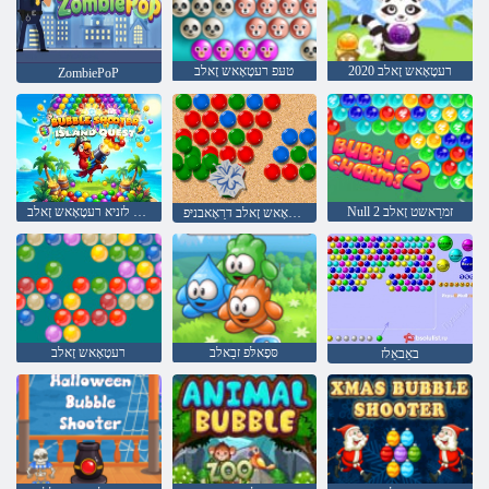
2020 רעטָאָאש זָאלב
טעּפ רעטָאָאש זָאלב
ZombiePoP
Null 2 זמרַאשט זָאלב
טסעווק לזניא רעטָאָאש זָאלב
רעטָאָאש זָאלב דרַאָאבניּפ
סּפָאלּפ זבַאלב
רעטָאָאש זָאלב
באַבאַלז