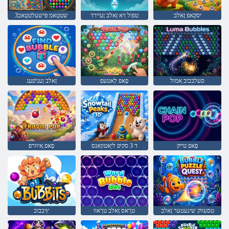
יסקָאפ זָאלב
טפול ןיא זָאלב ןעיירד
3שטטַאמ ּפישעלטטַאב
סעלבבוב ַאמול
ּפָאּפ לַאטעּפ
זָאלב ןעניֿפעג
ּפָאּפ טייק
ד 3 סקיּפ ליַאטווָאנס
ּפָאּפ ָאיוורפ
טסעווק שינעטער זָאלב
טרָאס זָאלב טרָאוו
ץיבבוב