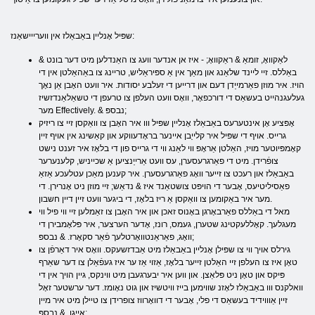
שפּיל אָנליין באַבאַלז אין ווערייישאַנז:
& לאַקוואָ, זומאַ & ראַקוואָ; - איז אן אנדער וועג צו האַנדלען מיט דער בונט
באַללס. זיי ליינד שלאַנג און מאַך אין אַ ספּיראַליש, טריינג צו באַהאַלטן אין די
הויז. איר מוזן פאַרמייַדן דעם און דרייען די זעלבע יסודות. איר וועט האָבן אַן נאָך
געלעגנהייט בעשאַס די דורכפאָר, וואָס וועט העלפן צו טרעפן די טשאַלאַנדזשיז
מער Effectively. & נבספּ;
אָפּציע אָן אינטערעס באַבאַלז אָנליין שפּיל ווו איר האָבן צו וואַקסן זיי צו ריזיק
גרייס. אויף די שפּיל איר קלייַבן איינער בראָדעווקע און קאַשינג אין אויף זיין
קאָמפּיוטער מויז, האַלטן אַראָפּ ווי לאַנג ווי די גרייס פון די בלאָז איר זענט נישט
צופֿרידן. מיט די פאַרגרעסערן, עס וועט אַרייַנציען אַ שכייניש, קלענערער
באַבאַלז און רעכט צו זייער וואָג פאַרגרעסערן. איר קענען מאַכן עטלעכע אַזאַ
פאַסיליטיעס, אָבער די הויפּט צושטאַנד איז & נדאַש; זיי מוזן ניט אָנרירן. די
מער איר באַקומען צו וואַקסן אַ ריז בלאָז, די ביגער וועט זיין דיין חשבון.
מאל די באַללס פאַרבאָרגן באָנוס זאכן און איר האָבן צו זאַמלען זיי ווי פיל ווי
מעגלעך. קאָללעקטינג שטערן, געמס, רונז, אָדער הערצער, איר פּלאָמבירן די
וואָג, פאַראַנטוואָרטלעך פֿאַר סקאָרז. & נבספּ;
גירלס אויך ווי צו שפּילן אָנליין באַבאַלז מיט אַבדזשעקס. וואָס איר דאַרפֿן צו
טאָן איז צו העלפן זיי האַלטן זייער בלאָז, אַזוי אַז ער איז געפֿאַלן צו דער שאַרף
פּיקס און טאָן ניט פּלאַצן. און ווען איר יבערגעבן מיט ווינקס, גיין הויך אין די
וואלקנס ווו באַבאַלז לאָזנ שווימען בייז וויטשיז און גוט נאָומז. דער ערשטער זאָל
זיין אַוווידיד בעשאַס די פלי, אָבער די דוואָרווז צופרידן צו טיילן מיט איר מיין
אייגן. & נבספּ;