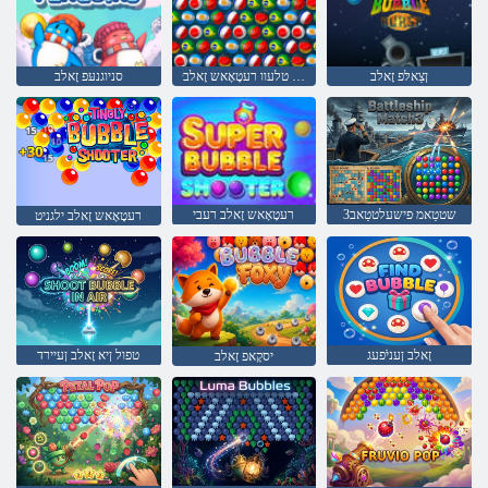
ןצַאלּפ זָאלב
ּפַאק טלעוו רעטָאָאש זָאלב
סניוגנעּפ זָאלב
3שטטַאמ ּפישעלטטַאב
רעטָאָאש זָאלב רעבי
רעטָאָאש זָאלב ילגניט
זָאלב ןעניֿפעג
טפול ןיא זָאלב ןעיירד
יסקָאפ זָאלב