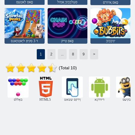
סעלבבוב ַאמול
ּפָאּפ לַאטעּפ
ּפָאּפ ָאיוורפ
ץיבבוב
ּפָאּפ טייק
ד 3 סקיּפ ליַאטווָאנס
1
2
...
8
9
>
(Total 10)
בקיעס
דיורדנַא
ןירקס שטאט
HTML5
באַללס