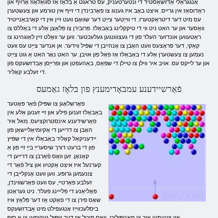
אַנגגראַלי אַדזשאַסטיד די ונטערטעניק, עס טראגט אַ בלאָז אַז סוואַלאָוז אַרויף און
ראַדוסאַז אין גרייס. איצט באָב איז גענוג צו פאַרבינדן די זייף אין טורמע און צעשטערן
עס מיט דער דיטראַקטערז. די ווייַטער צייַט דער שוואָם וועט זיין אין די קאַרבאַנייטיד
וואַסער און ער האט ניט ווי די טיקקלינג באַבאַלז. פּרובירן צו פּלאַצן אַלע די באַללס צו
ראַטעווען אונדזער העלד פון די געצווונגען געלעכטער. ווען ער וואָלט זיין לאַוגהינג צו
קאַקי, דער פּראָצעס וועט האָבן צו אָנהייבן די שפּיל ווידער. אן אנדער צייַט עס וועט
נעמען צו צעשטערן אַלע די באַבאַלז אַז פאַל פון אויבן. ער האט נאָר האט אַ גוט צייַט
און ער לייקס עס. אויב איר ווילן צו טיילן די שפּאַס, באַהעפטן און ופרייַסן אַבדזשעקס פון
די זעלבע קאָליר.
פֿאַרשיידענע עמבאָדימענץ פון בלאָז גאַמעס
פאָרשלאָגן צו שפּילן פֿאַר פּאָטער
באַבאַלז זענען פילע און זיי זענען אַלע אין
פאַרשידענע אינסטרוקציעס. מאל איר
האָבן צו דרייען די אַקיומיאַליישאַן פון
יידעניקאַל קאָליר באַבאַלז אין די שפּיץ
פון די ברעט דורך שיסערייַ בייַ זיי פון אַ
קאַנאָן. זען וואָס פֿאַרבן צו דרייען די
קערנעל איז איצט אַקטיוו און ציל פֿאַר די
צונעמען גרופּע. ווען וועט אָנקלייַבן די
זעלבע פּאַרטיי, עס וועט פאַרשווינדן,
פּאָליאַנע די פּלייינג פעלד. ניט געראָטן
שאָס פירן צו די פאַקט אַז דער פּלאַץ איז
ביסלעכווייַז אָנגעפילט מיט אַבדזשעקס
און צונעמען איר צו מאַניפּולירן, וואָס מיטל אַז דער שפּיל געקומען צו אַ סוף.