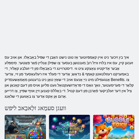
איך בין זיכער ניט איין קאָמפּיוטער אַז טוט נישט האָבן די שפּיל באַבאַלז. און אויב עס
זענען קיין, עס איז בלויז ווייַל רובֿ מענטשן בעסער צו שפּילן אָנליין פֿאַר פּאָטער. סימפּלע
אָבער אַדיקטיוו צאַצקע ציט ווי. דיסטרויינג די באַבאַלז פון די זעלבע קאָליר, די
באמערקט רעזולטאטן קאַמף & נדאַש; אָדער די פעלד איז רעלעאַסעד פון זיי, אָדער
אָנגעפילט מיט נייַ אָנעס אויב די שאַץ טאָן ניט ברענגען מאַמאָשעסדיק Benefits. צו
קלאָר די פּערימעטער, וואַך וואָס די פּראַדזשעקטאַל וועט פליען אויס פון דעם קאַנאָן און
ציל אין דער זעלביקער פֿאַרבן פון דעם קנויל. די באַללס קענען זייַן אויף שפּיץ, צו דרייען
אַרום אַן אַקס אָדער צו באַוועגן די שלאַנג.
וועגן סעמַאג זלַאבַאב ליּפש