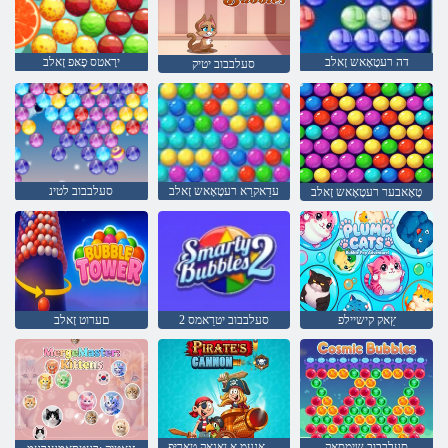
דה רעטָאָאש זָאלב
ירָאטס ּפָאּפ זָאלב
סעלבבוב יטיק
עדַאקרַא רעטָאָאש זָאלב
סעלבבוב לטינ
טָאָאבער רעטָאָאש זָאלב
ץַאק קישיילפ
2 סעלבבוב יטרַאמס
םערוט זָאלב
סעלבבוב שימסָאק
טכַאלש ַאגעמ א ןַאנַאק טַאריּפ