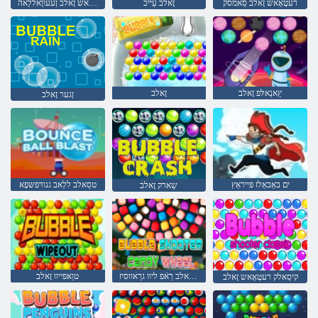
רעטָאָאש זָאלב סַאמסק
זָאלב עַייכ
רעטָאָאש זָאלב ןעעווָאללַאה
ץַאנַאלּפ זָאלב
זָאלב
ןגער זָאלב
ים באַבאַלז פּייראַץ
טסַאלב ללַאב גנורּפשּפָא
שַארק זָאלב
רעטָאָאש זָאלב רַאֿפ ליוו גרַאווסיז
טוַאּפייוו זָאלב
קיסַאלק רעטָאָאש זָאלב