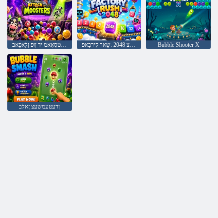
Bubble Shooter X
ןסיגפיונוצ 2048 :שַאר קירבַאפ
סרעטסָאָאמ יד ןופ ןלַאפַאב
ןרעטעמשעצ זָאלב