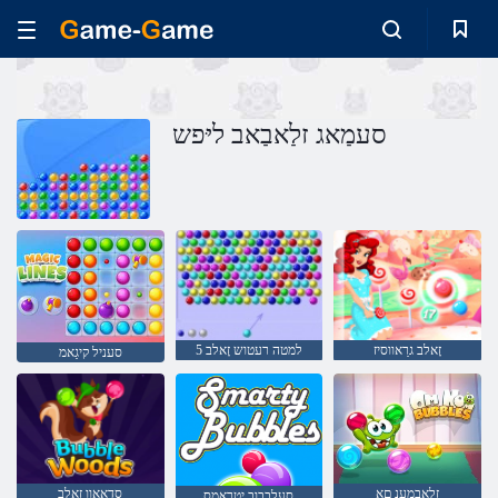
סעמַאג זלַאבַאב ליּפש
זָאלב גרַאווסיז
5 למטה רעטוש זָאלב
סעניל קיגַאמ
זלַאבמענ םָא
סדָאָאוו זָאלב
סעלבבוב יטרַאמס