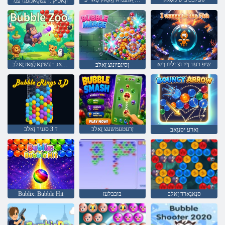
זנַאטיק :רעטסַאמעגרעמ
שיפ רעד ןייז וצ ןליוו ךיא
ןטרָאג רעשיגָאלָאָאז זָאלב
ןסיגפיונוצ זָאלב
ןרעטעמשעצ זָאלב
ד 3 סגניר זָאלב
וָארע יסנוַאב
סנָאגַארד זָאלב
בובבלעז
Bublix: Bubble Hit