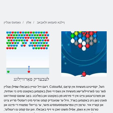
ןיילנָא סעמַאג זלַאבַאב
אַלץ
גאַמעס אָנליין
לעבעדיק פאַרווייַלונג
דעם זייַל ינווייץ באַבאַלז שפּילן אָנליין. Colourful, העל, יקסייטינג מעשיות אין קראָם
פֿאַר נגני פֿאַרוויילערישע מעשיות אין וואָס זיי וועלן באַקומען באַקאַנט מיט נייַ אותיות,
און פאַרברענגען צייַט אין די פירמע פון ​​באַקאַנט און באַליבט. באָב שוואָם קוואדראט
פּאַנץ טאָן ניט באַקומען באָרד, ווייַל ער שטענדיק קומט אַרויף מיט דעפטלי פרייַע צייַט
און קאַריז איר. טראָץ זייַן ונפּרעפּאָססעססינג פיגור, ער ברייוולי אַפּאָוזיז די פייַנט און
טורנס אין אַ וואָפן, אַפֿילו פּשוט זאכן ווי זייף באַבאַלז. ווען עס קומט צו רעגולער,