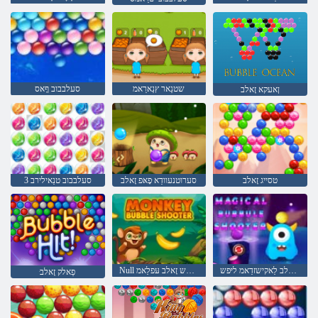
שטנַאר ץנַארַאמ
סעלבבוב ףָאס
ןאעקא זָאלב
טסייג זָאלב
סערוטנעוודַא ּפָאּפ זָאלב
3 סעלבבוב טנַאילירב
רעטָאָאש זָאלב לַאקישזדַאמ ליּפש
Null רעטָאָאש זָאלב עּפלַאמ
ּפַאלק זָאלב