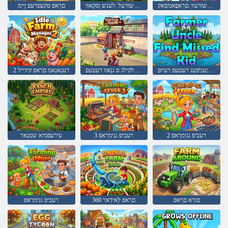
טיברָא ןיא זלַאבַאטשזדעוו :םרַאפָאמסָאק
ירעדנַאשזדעל :לענש ןסקַאוו
םרַאפ טקעפרעּפ ןַיימ
דניק טסימ ןעניֿפעג רעטעפ רעיוּפ
ןבעל ךעלקילג ס גנַאוו רעטעפ
2 רעגַאנַאמ םרַאפ קידייל
2 רעביפ גנימרַאפ
3 רעביפ גנימרַאפ
עירעפמיא שטנַאר
םורַא םרַאפ
360 םרַאפ לַאידַאר
רעביפ גנימרַאפ