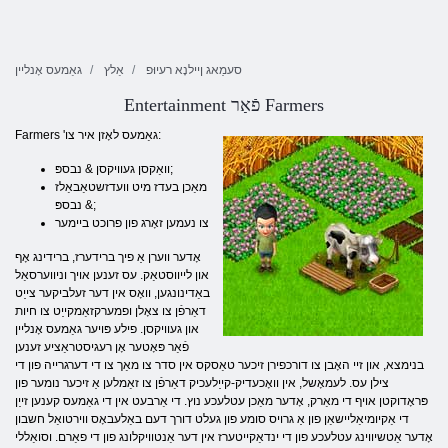
סעמַאג ןיילנָא רעיוּפ
אַלץ
גאַמעס אָנליין
Entertainment פֿאַר Farmers
Farmers 'גאַמעס לאָזן איר צו:
וואַקסן געוויקסן & נבספּ;
מאַכן בעדז מיט וועדזשטאַבאַלז
& נבספּ;
צו נעמען זאָרג פון פרוכט ביימער
אָדער ווערן אַ פיך ברידערז, ברידינג אָף
און לייווסטאַק. עס זענען אויך וניווערסאַל
באַדינונגען, וואָס אין דער זעלביקער צייַט
דאַרפֿן צו צאָלן ופמערקזאַמקייַט צו חיות
און געוויקסן. פילע פּויער גאַמעס אָנליין
פֿאַר פּאָטער אָן רעגיסטראַציע זענען
בנימצא, און זיי האָבן צו דורכפירן זיכער טאַסקס אין סדר צו מאַך צו די דערגרייה פון די
צילן עס. לעמאָשל, אין וואָכעדיק-קייַלעכיק דאַרפֿן צו זאַמלען אַ זיכער נומער פון
פּראָדוקטן אויף די מאַרק, אָדער מאַכן עטלעכע נוץ. די אַרבעט אין די גאַמעס קענען זייַן
די אַקיומיאַליישאַן פון אַ גרויס סומע פון ​​געלט דורך דעם באַלעבאָס ווירטואַל חשבון
אָדער אַטשיווינג עטלעכע פון ​​די ינדאַקייטערז אין דער אַנטוויקלונג פון די פאַרם. וסואַללי