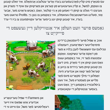
עס סטאַרץ מיט קליין פֿאַרבעסערונג בעדז אָדער עטלעכע אַנימאַלס. איר זאלט ​​קענען
צו וואַקסן, למשל, אַ קליין גערעטעניש פון קעראַץ און פאַרקויפן עס אויף די מאַרק און
געניצט די געלט צו קויפן די זאמען פון אַ נייַ קולטור, וואָס, כאָטש גראָוינג מער, אָבער
טראגט מער Profits. אַזוי, סעלינג וועדזשטאַבאַלז געזאמלט, איר באַקומען צו נוצן נייַ
בעדז, איר קענען קויפן יונג ביימער אָדער עקוויפּמענט צו ביז די ערד.
גאַמעס פּויער וועט העלפן איר אַנטוויקלען דיין געשעפט די
פיייקייַט צו
אויב אַ שפּיל פּויער לייווסטאַק ברידינג
סימיאַלייטער רעפּראַזענץ, דעמאָלט
טכילעס עס יוזשאַוואַלי לעבן בלויז אַ פּאָר
פון דאַקס אָדער טשיקאַנז. וואַקסן
עסנוואַרג פֿאַר זיי, איר באַקומען עגגס
וואָס וועט קויפן אין די מאַרק. מיט דעם
נוץ קענען קויפן מער בירדס צו בויען אַ
קעראַל פֿאַר קאַוז און אנדערע חיות.
זאַמלען די מילך סקאָרינג פּיגס פֿאַר
פלייש און סאָסטריג פעל, איר וועט
ביסלעכווייַז באַקומען רייַך, וואָס וועט
בעסער אַנטוויקלען די עקאנאמיע.
די שפּיל טעריטאָריע Farmers און
אנדערע אַזאַ שפּאַס איז זייער
רעאַליסטיש: פֿאַר משל, עס ווייזט ווי די