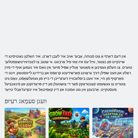
אין דעם דאָרף אַ גוט מנוחה, אָבער אויב איר לעבן דאָרט, איר האַלטן נאָוטיסינג די
שיינקייט פון נאַטור, ווייַל עס איז אַזוי פיל אַרבעט. ווי שטוב צו לאַנדווירטשאַפטלעך
טוערס, צו העלפן געפינען אַ פּאָטער אָנליין שפּיל פּויער אין וואָס איר נעמען אויף די פירן
ראָלע און וועט שפּילן דורך גראָוינג פאַרשידענע קראַפּס און ברידינג לייווסטאַק. זינט די
פאַרקויף פון היי, איר וועט ביסלעכווייַז דערגרייכן די כייץ פון געזעלשאַפֿט, וואָס גיט
צוטריט צו געשעפט קאַנטראַקץ פֿאַר די צושטעלן פון דיין פּראָדוקטן און פינאַנציעל
פעסטקייַט. אַרבעטן אין גוט אמונה און דיין קאַפּיטאַל איז ינקרעדאַבלי טייַער.
וועגן סעמַאג רעיוּפ