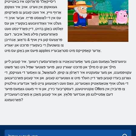
ריסייקאַלד פּראָדוקט איז באטייטיק
געוואקסן אין ווערט. אויב איר וואַקסן
אַרויף ווייץ, איר וועט קענען צו פאַרקויפן
עס אין די לאָואַסט פּרייַז. אבער אויב די
געלט איר וואָזדוויגנעש בעקערייַ און עס
זאָלסט באַקן ברויט, דיין פאַרדינסט וועט
פאַרגרעסערן פילע מאל איבער. דעם
פּראָצעס קען גיין אויף & נדאַש; אָנהייבן
צו צושטעלן די בעקערייַ פרוכט און יאַגדע
פּיעס און באַקן עס מיט apples אָדער קאַפּקייקס מיט סטראָבעריז.
וניווערסאַל גאַמעס געבן מער אַפּערטונאַטיז צו פאַרגרעסערן רעוועך. איר קענען לייגן
מילך און קו ס מילך און פרוכט יאָגורץ טאָן. פּויער פּאָטער שפּיל גיט נאָר פּשוט
עקוויפּמענט, און מער עפעקטיוו איר דאַרפֿן צו קויפן. לעמאָשל, צו וואַסער די געוויקסן, די
גאָרטן בעדז קענען פאָר דיין העלד מיט אַ וואָטערינג קענען. און איר קענען פאַרברענגען
די געלט אויף אָטאַמאַטיק וואָטערינג, וואָס וועט ראַטעווען צייַט פֿאַר אנדערע וווילטויק
אַקטיוויטעטן. דעסקריבעד כירין, און ווי זיי מעגט גאַמעס פּויער Offers צו פּרובירן אין
דעם אָפּטיילונג פון אונדזער פּלאַץ. און איר קענען מאַכן אַ פאַרם רעוועכדיק
פאַרנעמונג?