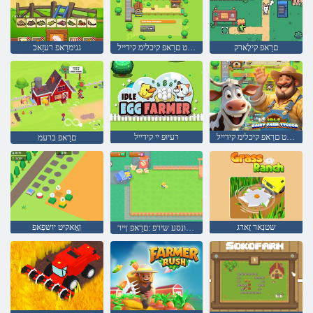
םרַאפ קילָארק
ןָאָאקיט םרַאפ קיכלימ קידייל
גנימרַאפ רעזַאכ
ןָאָאקיט םרַאפ קיכלימ קידייל
רעיוּפ יי קידייל
םרַאפ ברעמ
שטנַאר זָארג
ןָאָאקיט יושּפַאּפ
גרַאוונסע שירפ :םרַאפ ןייר