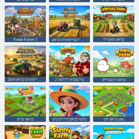
םרַאפ לַאוטריוו
Youda Farmer 2
ָאווע :רעטיילַאימיס םרַאפ
2 עירעפמיא ליהלָאמ
2024 רעטיילַאימיס םרַאפ
םרַאפ קישטניילק
גָאט םרַאפ לזמ
טלעוו םרַאפ קידיירפ ןַיימ
םרַאפ שירפ