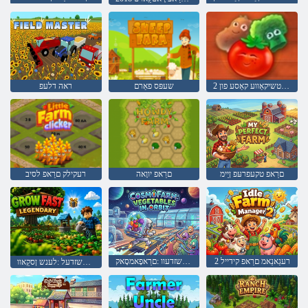
פאַרם: די טשיקאַווע קאַסע פון ​​2
שעפּס פאַרם
ראה דלעפ
םרַאפ טקעפרעּפ ןַיימ
םרַאפ יווָאה
רעקילק םרַאפ לסיב
2 רעגַאנַאמ םרַאפ קידייל
טיברָא ןיא זלַאבַאטשזדעוו :םרַאפָאמסָאק
ירעדנַאשזדעל :לענש ןסקַאוו