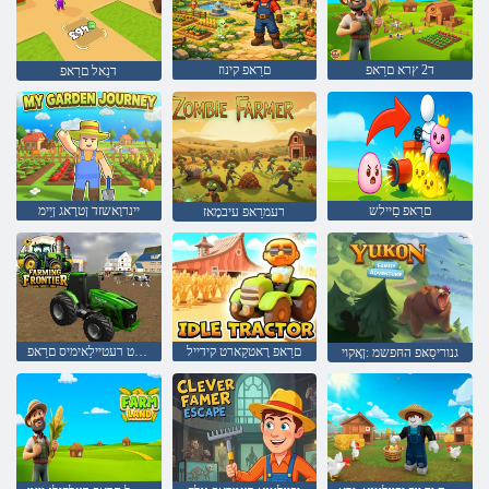
ד2 ץרא םרַאפ
םרַאפ קינוז
דנַאל םרַאפ
םרַאפ םַיילש
יינרוָאשזד ןטרָאג ןַיימ
רעמרַאפ עיבמָאז
םרַאפ רָאטקַארט קידייל
ליּפש ּפישנוַאט רעטיילַאימיס םרַאפ
גנוריסַאּפ החּפשמ :ןָאקוי