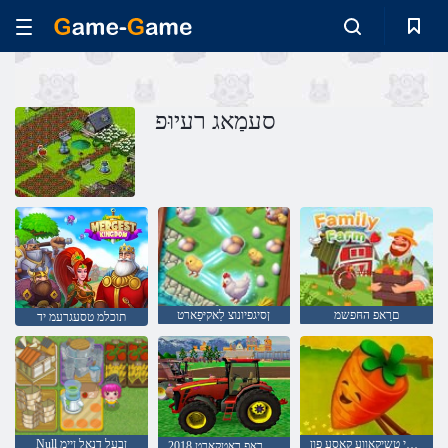
סעמַאג רעיוּפ
םרַאפ החּפשמ
ןסיגפיונוצ לַאקיּפַארט
תוכלמ טסעגרעמ יד
פאַרם: די טשיקאַווע קאַסע פון
Null ןבעל דנַאל ןיימ
2018 גנימרַאפ רָאטקַארט