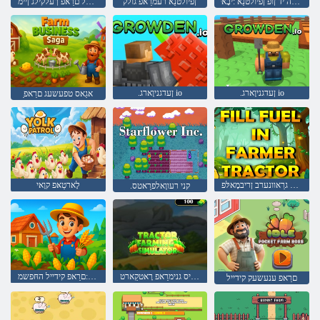
ּפָאָאק לדניה יד ןופ ןפיולטנַא :יבָא
ןפיולטנַא רעמרַאפ גולק
רעטיילַאימיס דנַאל םרַאפ ךעלקילג ןיימ
.ןעדגניוָארג io
.ןעדגניוָארג io
ַאגַאס טפעשעג םרַאפ
רָאטקַארט רעיוּפ ןיא גרַאוונערב ןריבמָאלּפ
לָארטַאּפ קוָאי
.קני רעווָאלפרַאטס
רעטיילַאימיס גנימרַאפ רָאטקַארט
טינש ןוא ןעיוב :םרַאפ קידייל החּפשמ
םרַאפ ענעשעק קידייל