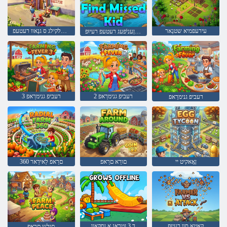
עירעפמיא שטנַאר
ןבעל ךעלקילג ס גנַאוו רעטעפ
דניק טסימ ןעניֿפעג רעטעפ רעיוּפ
2 רעביפ גנימרַאפ
3 רעביפ גנימרַאפ
רעביפ גנימרַאפ
ןָאָאקיט יי
םורַא םרַאפ
360 םרַאפ לַאידַאר
קַאטַא סוו רעיוּפ
ד 3 ןטרָאג ַא ןסקַאוו
םולש םרַאפ