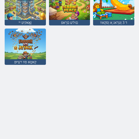
ד 3 ןטרָאג ַא ןסקַאוו
םולש םרַאפ
ןָאָאקיט יי
קַאטַא סוו רעיוּפ