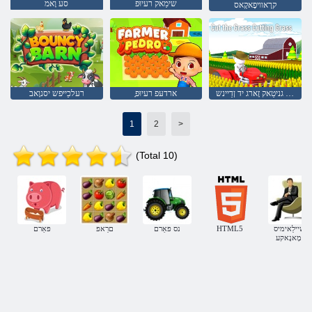
שימַאק רעיוּפ
סע וָאמ
קרָאוויפָאקָאס
זָארג גניטַאק זָארג יד ןדַיינש
ָארדעּפ רעיוּפ
רעלכַייּפש יסנוָאב
1
2
>
(Total 10)
ןַאשיילַאימיס
HTML5
נס פאַרם
םרַאפ
פאַרם
שימָאנָאקע