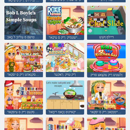
ללָאר גנילירפ :ךיק ס עיקָאר
דיילס ףעש
סּפוס טושּפ ס עליוב ל בָאב
עַאגישזדשזד ישטמיק :ךיק ס עיקָאר
ךיק טויק :רָאקעד
עקַאקּפוק גניוויגסקנַאהט ךיק ס יסקָאר
ןלעטש ךיק עקצַאצ סדיק
ןַאַאנ דייממוָאכ ךיק ס יסקָאר
ןפיולטנַא ןוא יקַאיקוס ןכַאמ רימָאל
גָאדטָאה סַאסקעט ךיק ס עיסקָאר