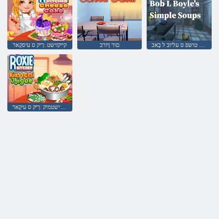
סּפוס טושּפ ס עליוב ל בָאב
םור ןיורב
קייקזישט :ךיק ס עיסקָאר
עַאגישזדשזד ישטמיק :ךיק ס עיקָאר