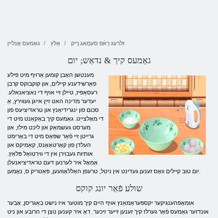
זלרעג רַאֿפ סעמַאג ךיק
אַלץ
גאַמעס אָנליין
גאַמעס קיך & נדאַש; יום
מענטשן האָבן קומען אַרויף מיט פילע
פאַרשידענע קיילים, און קוקבוקס קרבן
רעסאַפּיז, טיילן זיי אויף די נאציאנאלע.
יעדער מדינה האט זייַן אייגן געווירץ, אַ
סכום פון ינגרידיאַנץ און טראדיציעס פון
די מאָלצייַט. גאַמעס קיך באַקאַנט מיט די
מערסט געשמאַק און ליכט מילז, און
גרייטן זיי פֿאַר שפּאַס מיט די באַרימט
העלדן פון קאַרטאָאָנס, קאַמיקס און
אותיות געבוירן אין די ווירטואַל פּלאַץ.
אַמאָל איר לערנען דעם טראדיציאנעלן
יום טוּב קיילים וואָס זענען געדינט אין ניטל, טרעפן האַללאָוועען, פּאַטריק ס, נאָמען.
שולע פֿאַר יונג קוקס
אומאָפּהענגיקער יקספּעראַמאַנץ אויף היים קיך מוטער איז נישט באַגריסן, אָבער
אונדזער גאַמעס פֿאַר גערלז קיך זענען זייער זיכער. דאָ איר קענען נוצן די הרובע און ניט