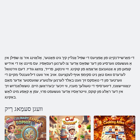
די פאַרשיידנקייַט פון אָפּציעס די שפּיל אָנליין קיך גיט פּאָטער, אַלאַוינג איר צו שפּילן אין
אַ געשעפט ווערסיע פון ​​דער שפּאַס אָדער צו לערנען רעסאַפּיז. עס מיינט אַז די אידיש
קומען פון אַ אָנגענעם אַראָמאַ פון קוקינג. זיי ווינקען, פרייד, צוזאָג גודיז. דעם ווירטואַל
לערערס וואס טאָן ניט סקימפּ אויף לעקציעס. אויב איר וועט דיליגענטלי מקיים די
ווערטער פון די טאַסקס זיך וועט באַלד לערנען עלטערע שוועסטער אָדער מאָם
ינאָווויישאַנז, דיווערסיפי די טעגלעך מעניו, ווי זיכער יבערראַשן היים. טשאַלאַנדזש זיך
אין דער ראָלע פון ​​קוקס, ווייטראַסיז אָדער געשעפט פרוי, עפן אַ קאַפע מיט לאַש
באַקינג.
וועגן סעמַאג ךיק