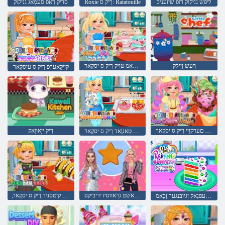
ליּפש גניקוק דופ שיזעניכ
Roxie ךיק ס: Ratatouille
סדיק רַאֿפ סעמַאג גניקוק
ףעש ןיילק
ןָארַאקַאמ טויק ךיק ס יסקָאר
קייקַאערפ ךיק ס עיסקָאר
עילפַאוו םערקזַיי ךיק ס יסקָאר
ךיק ייַאווַאק
גנומיטש טַאנוָאד ךיק ס יסקָאר
שזדנַאלַאשט גרַאווסיז ידיביקס
ָאקַאט קיטסניד ךיק ס יסקָאר
לקיטש יטעפנָאק ןגיובנגער ןכַאמ