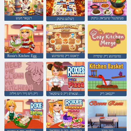
סעיצקעל שִיערָאק גניקוק
רענַאר ףעש
ךעלנע גניקוק
ירָאטס ךיק ןסיגפיונוצ
Roxie's Kitchen: Eggnog
ןסיגפיונוצ ךיק שימייה
ייקסַאב ךיק
ַאציּפ טיורב שיזיוצנארפ ךיק ס עיסקָאר
ךיק ןיימ ןייר רימ ףליה
םור ןיורב
קייקזישט :ךיק ס עיסקָאר