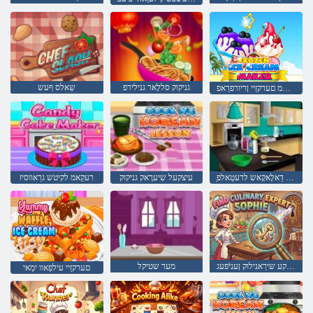
גניקוק סללָאר גנילירפ
שַאלס ףעש
רעקַאמ םערקזַיי ןריורפרַאפ
ַאמע טימ גניקוק :לקיטש דַאלָאקָאש לרעטַאלפ
עיצקעל שִיערָאק גניקוק
רעקַאמ לקיטש גרַאווסיז
עיפָאס טרעּפסקע שירַאנילוק ןעניֿפעג
מער שטיקל
םערקזַיי עילפַאוו ימַאי