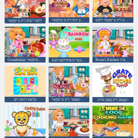
זנַאפַאמ ךיק ס יסקָאר ליּפש
טרַאט ינימ ךיק ס עיסקָאר
ללָאר ישוס ךיק ס יסקָאר
Roxie's Kitchen: ָאפ שיזעמַאנטעיוו
Cromboloni :ךיק ס עיסקָאר
לקיטש ןגיובנגער ס ַאיסילעפ ףעש
ירעק שינַאּפַאי :ךיק ס יסקָאר
טרָאס דרַאק דופ
רעטַאק ךיק םַאמ סיורג