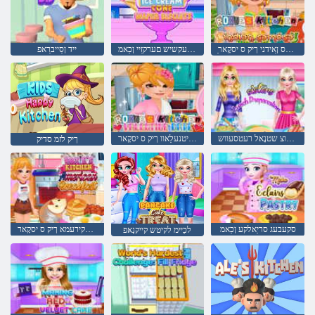
ַאסָאמַאס ןַאידני ךיק ס יסקָאר
ץיוקסיב רעפַאוו עקשיש םערקזַיי ןכַאמ
ייד ןסַייברַאפ
גנוטיירגוצ שטנָאל רעטסעווש
גָאט עניטנעלַאוו ךיק ס יסקָאר
ךיק לזמ סדיק
סקעבעג סריַאלקע ןכַאמ
קיטשירפ רענאקירעמא ךיק ס יסקָאר
לכַיימ לקיטש קייקנַאּפ