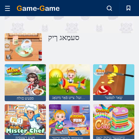
סעמַאג ךיק
שַאר לטפער
בעיבי האַזעל: צייט פֿאַר מיטאָג
ספעש םולח
לקיטש ןגיובנגער גניקוק ינָאּפ
ףעש רעטסימ
סַאּפש ןעשטטיק לעזַאה יביעב