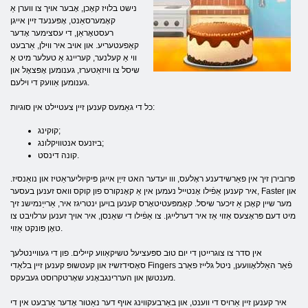
נישט בלויז קאָכן, אָבער אויך צו ווערן אַ
קאָמערסאַנט, אָפּענעד זיין אייגן
רעסטאָראַן, די עסצימער אָדער
קאַפעטעריע. און אויב איר ווילן, אַרבעט
ווי אַ קעלנער, קעריינג אַ טעלער מיט אַ
שיסל צו וויזאַטערז, גענומען אָפּצאָל און
גענומען אַוועק די וילעם.
כל די גאַמעס קענען זיין צעטיילט אין סוגיות:
קוקינג;
ביזנעס אנטוויקלונג;
קונה דינסט.
פּרובירן זיך אין פאַרשידענע ראָלעס, ווו יעדער האט זייַן אייגן פּיקיוליעראַטיז און נואַנסיז.
איר קענען אַפֿילו אָנטייל נעמען אין אַ קאָנקורס פון קוקס וואס זענען בעסער, Faster און
מער שיין קאָכן אַ זיכער שיסל. קאָמפּעטיטאָרס קענען בויען ינטריגז איר, אַרייַנמישנ זיך
מיט דעם פּראָצעס אַזוי אַז איר דערלייגן. צו אַפֿילו די שאַנסן, איר אויך זענען ערלויבט צו
טאָן פּונקט אַזוי.
אין סדר צו צוגרייטן די יום טוּב ספּעציעל טשיקאַווע קיילים. פון די געוויינטלעך
סאָסידזשיז און קעטשופּ קענען זיין בלאַדי Fingers פֿאַר האַללאָוועען, ניטל גלייז פאַרב
מענטשן און העררינגבאָנע שאָרטקרוסט געבעקס.
איר קענען זיין אַרויס די ווענט, און באַרבעקווינג אויף דער נאַטור אָדער אַרבעט אין די