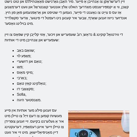
זיין דערשראָקן צו אָנהייבן אַ פייַער. מיר האָבן גאָרנישט פאָאָטהיללס און טוט נישט
קאָכן, ווי אַ יקספּיריאַנסט מאַדרעך האלט אַלץ אונטער קאָנטראָל און וועט דערמאָנען
אַז עס ס צייַט צו נאָענט די פייַער, נעמען די שטיפט און אַראָפּנעמען פּאַן פון היץ.
אונדזער נייווז זענען שאַרף, אָבער איר קענען ניט רעפטל די פינגער, אָדער סקאָלדיד
מיט בוילינג וואַסער.
די ווירטואַל קוקינג & נדאַש; רובֿ שעפעריש און זיכער, אַזוי קלייַבן קיין שפּאַס צו זיין
שעפעריש און אָנהייבן מיט די אותיות:
שוואָם באָב;
פּאָפּע לוי;
טאָם און דזשערי;
פּאָו;
מיקי מאַוס;
באַרבי;
טאַלקינג קאַץ טאָם;
סקאָאָבי דו;
Sofia,
מאָנסטער היגה.
עס זענען פילע מער אותיות אין פייע
מעשיות קומען צו דעם זייַל צו טיילן מיט
איר אַ געלערנט בקיעס. זיי זענען צופרידן
צו טיילן זייער אייגן רעסאַפּיז, דערעקטינג
דיין מאַניפּיאַליישאַן. מיט זיי איר וועט