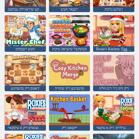
ךעלנע גניקוק
רענַאר ףעש
עיפָאס טרעּפסקע שירַאנילוק ןעניֿפעג
Roxie's Kitchen: Eggnog
סעיצקעל שִיערָאק גניקוק
ףעש רעטסימ
ךיק ןיימ ןייר רימ ףליה
ןסיגפיונוצ ךיק שימייה
ירָאטס ךיק ןסיגפיונוצ
ללָאר גנילירפ :ךיק ס עיקָאר
ייקסַאב ךיק
ַאציּפ טיורב שיזיוצנארפ ךיק ס עיסקָאר