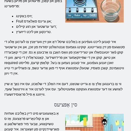
באַקן און קאָכן, פּרעגלען און מליען בשעת
פּריפּערינג:
זיס באַקינג;
Fruit און גרינס סאַלאַדס;
דער ערשטער און רגע קיילים;
טרינקען און ליכט דיזערץ.
איר קענען לייכט געפֿינען אַ באַליבט שיסל דאָ און זייַן וועריאַנץ צו לערנען אַלע די
סטאַגעס פון זייַן צוגרייטונג. קוקינג גאַמעס אַנטהאַלטן יסודות פון זוכן, און אין ערשטער
קוקן פֿאַר יוטענסאַלז און ינגרידיאַנץ פון וואָס האָבן צו אַרבעטן אַ נס. זוכן די קאַבערדז
און טישן, קוקן אין די שפּייַזקאַמער און פרידזשידער, קאָנטראָלירן די טישן. ווען די
required זאכן זענען געפֿונען, איר קענען נעמען צו בעל. קלאַפּן קרעם, סלייסט
וויטאַמינס, קאָכן סאָסיז, שטעלן עסנוואַרג אויף די פּאַן אָדער טאָפּ, צו פאָרלייגן די טייג
אין די ויוון.
ווי צו ברענגען אַלץ צו אַ גרייט שטאַט, דעם איז האַלב די שלאַכט, עס איז נאָך אַ שיין
לאָזשע אַז דער עסנוואַרג געקוקט אַפּעטיטלעך. עס אויך לערנט איר אַ ווירטואַל שעף,
ווייַזונג אַ פייַל פּראָוסידזשערז.
סין אָפּציעס
אַ באַגעגעניש מיט דיין באַליבט אותיות
און אַ קולינאַריש פּראָצעס, אַז ס
טשיקאַווע, אָבער מיר פאָרשלאָגן אַ
פאַרשיידנקייַט פון זשאַנראַז. איר קענען