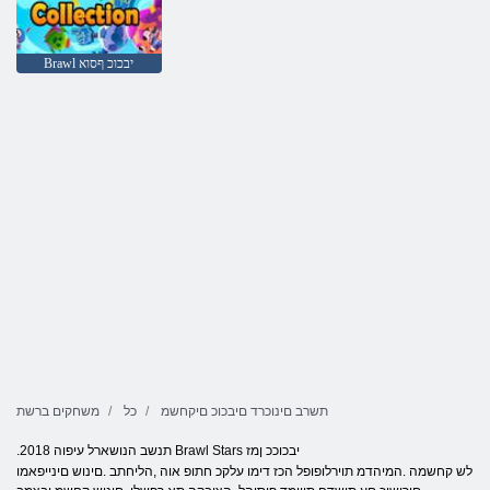
Brawl יבכוכ ףסוא
תשרב םינוכרד םיבכוכ םיקחשמ
כל
משחקים ברשת
.2018 תנשב הנושארל עיפוה Brawl Stars יבכוככ ןמז
לש קחשמה .המיהדמ תוירלופופל הכז דימו עלקכ חתופ אוה ,הליחתב .םינוש םינייפאמו