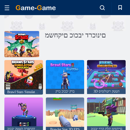
םינוכרד יבכוכ םיקחשמ
3D הטטק רוטלומיס
ברק יבכוכ ברק
Brawl Stars Simulator Mega Box
םיידמימ תלת הרוי יבכוכ
הצימא הקתפרה הטטק יבכוכ
Brawler Star 3D FPS