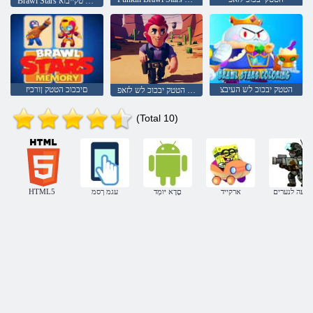
Brawl Stars לש רתסומ טקייבוא
הטטק יבכוכ לש העיבצ
םיבכוכ הטטק ןורכיז
הנהמ הטטק יבכוכ לש לזאפ
(Total 10)
ליעה לנערים
ארקייד
םָדָא יּומְד
עגמ ךסמ
HTML5