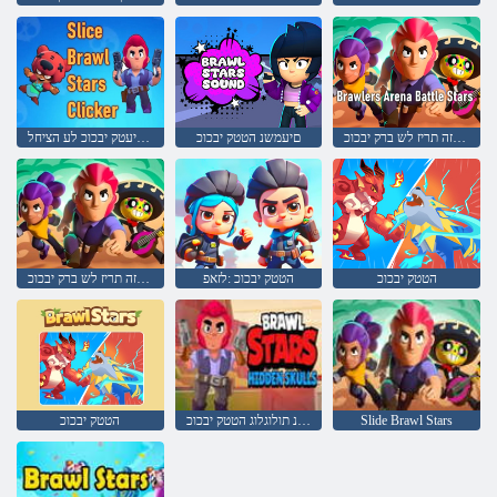
הריזה תריז לש ברק יבכוכ
םיעמשנ הטטק יבכוכ
תוסורפ יעטק יבכוכ לע הציחל
הטטק יבכוכ
הטטק יבכוכ :לזאפ
הריזה תריז לש ברק יבכוכ
Slide Brawl Stars
תורתסנ תולוגלוג הטטק יבכוכ
הטטק יבכוכ