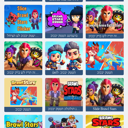
םיעמשנ הטטק יבכוכ
תוסורפ יעטק יבכוכ לע הציחל
הריזה תריז לש ברק יבכוכ
הטטק יבכוכ
הטטק יבכוכ :לזאפ
הריזה תריז לש ברק יבכוכ
Slide Brawl Stars
תורתסנ תולוגלוג הטטק יבכוכ
הטטק יבכוכ