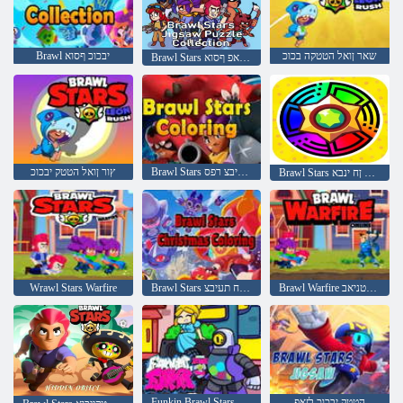
שאר ןואל הטטקה בכוכ
Brawl יבכוכ ףסוא
Brawl Stars לש םילזאפ ףסוא
Brawl Stars לש העיבצ רפס
ץור ןואל הטטק יבכוכ
Brawl Stars ןיפס לגלג םניח ןח ינבא
Brawl Warfire טנרטניאב
Brawl Stars לש דלומה גח תעיבצ
Wrawl Stars Warfire
הטטק יבכוכ לזאפ
Funkin Brawl Stars Mod ישיש ליל