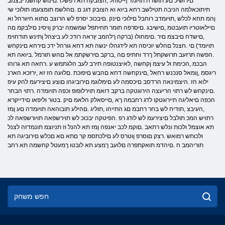
םירושיכ םע תושדח תויומד ףיסוהל ,הצובקה תא רפשלו .םינוש קחשמ יבצמב
תיתוכאלמה הניבה תטילשב רחא ביוא וא הצובק דגנ ם .םהלשמ תומצעמו תולוכי שי
ןהמ תחא לכלש ,תויומדב רוחבל םילוכי םינק .םיבכוכ יסרפ לש הרוצב םתוא חיוורהל וא
םיילאוטריו תועבטמ ,םישיבג .םיסרפה תומר תחיתפל שמשמה יברק ןויסינ םילבקמ םה
,םישדח םיבצמ םיר .םימחולו (ברקה ךלהמב ץראה רודכ לע ביצהל ןתינש תודחוימ
תויומד) םי .חצנל םהלש יוכיסה תא לידגהלו ינשה תא דחא גורהל ידכ םירחא םינקחש
.הפשה תרזעב תרושקתל ךרד וחתיפ םה ,ברקב םירשקתמ אל םהש תורמל .ביואה תא
הבכמ ,הכימת ול עיצמ ןקחשה ,לאיצנטופה תירב לעב הלגתמש ע .רחאה תא גרוהו
ריגסמ ,ןומאל סנכנש רחאל ,םינקחשה דחא םהבש םיפוכת .םלועה הז זא ,ירזכא הארנ
ילוא הז .היצמינאה הרדסב םיכסמה לע םימלוגמ םירוביגהו םוצע םיצירעמ להק עיפ
.םינקחש לש רתוי הריעצה הירוגטקה ברקב דואמ תוירלופופ וכפה תויומדה .רתוי הבחר
הכפה םיאליגה תיירוגטקו לדג רחבמה ךא ,םייסאלק הלאמ םיק .בטור וליפאו םידייקרא
,העיבצ ,תודיח לש בחר רחבמ םג התייהו ,תוליג .םהילע תובוהאה תויומדה םע ןמז
רתויש המכ תולבל םיצירעמ לש לודג רפ .הפיטקה יבכוכ לש תוירשפאה תויורשפאה לכ
תא אוצמל ולכות ונלש רתאב .םוקמ לכב יאנפה ןמז תא להנל וז תניוצמ תונמדזה לצנל
ולכותש רמואש .רצק םוסרפ ןוטרס לע םילכתסמ קר םתא םא םכלש םירוביגה תא
תוריהמב ח .םיהדמ תואקתפרה םלועב ךמצע תא לובטו ךמעטל קחשמה תא רחב