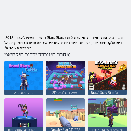
.2018 תנשב הנושארל עיפוה Stars Stars ומכ הזכ קחשמ .המיהדמ תוירלופופל הכז
דימו עלקכ חתופ אוה ,הליחתב .םינוש םינייפאמו םירושיכ םע תושדח תויומד ףיסוהל
,הצובקה תא רפשלו
אחרון םינוכרד יבכוכ םיקחשמ
Brawl Stars Simulator Mega Box
3D הטטק רוטלומיס
ברק יבכוכ ברק
םיידמימ תלת הרוי יבכוכ
Brawler Star 3D FPS
הצימא הקתפרה הטטק יבכוכ