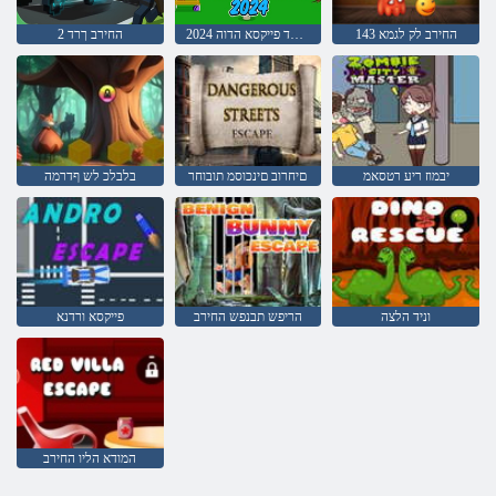
143 החירב לק לגמא
2024 סאלאד פייקסא הדוה
2 החירב ךרד
יבמוז ריע רטסאמ
םיחרוב םינכוסמ תובוחר
בלבלכ לש ףדרמה
וניד הלצה
הריפש תבנפש החירב
פייקסא ורדנא
המודא הליו החירב