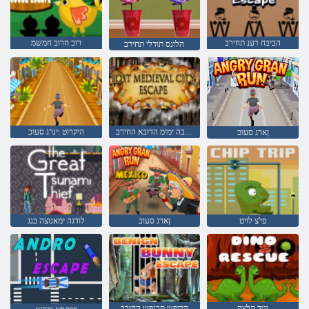
הביבח רענ תחירב
רוב חרוב חמשמ
הלוגס תודלי תחירב
םייניבה ימימ הדובא החירב
היקרוט :ינרג סעוכ
ןארג סעוכ
פי'צ לויט
ןארג סעוכ
לודגה ימאנוצה בנג
וניד הלצה
הריפש תבנפש החירב