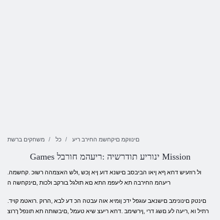
םינווקמ םיקחשמ החירב ריע
כל
משחקים ברשת
Games ינוריע תודרשיה :ריעהמ חורבל Mission
.ול רוזעיש דחא ףא ןיאו הביבסב םישנא דוע ןיא ןכש ,ולש האצמהה רשוכ .קחשמה
ריעהמ החירבה תא ליעפמ התא םא תולגל בורקב ולכות ,םינקחשה ה
.םינטק םינונימב םישנאב עוגפל ידכ ןומיא אוה עבטה הכ דע לבא ,הרוק .רואטמ קויד
רתיל וא ,ריעה לע םשג דרי ,ןירשימב .דחא ריעצ שיא טעמל ,םיבשותה תא תונפל ךרוצ