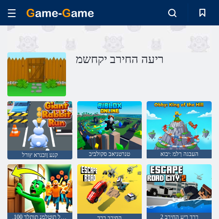
ריעה החירב יקחשמ
העבגה ךלמ :יבוא
טנרטניאב סקולביב
קנע ןובנרא ץורל
2 ךרד ריע החירב
.ץורלו קופדל תוטלמנ תותלד 100
החירב ךרד