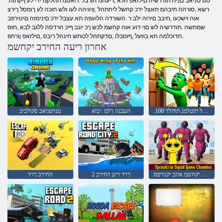
.טנרטניאב םניח תודרשיה םילזאפ הלא ,ריעהמ חורבל .רואטמ תחלקמ ידי לע ףקתוה
רשא ,סורהה תיבהמ תאצל ידכ קחשל ליחתהל .ןויגיהה לעו ולש חוכה לע ךומסל ךירצ
אוה וישכעו ,תיבב םירוה ילב ר .השורדה הלועפה תא עצבל ידכ םינימזה םיטירפב
שמתשה .תודרשיה לש םוי דוע אוה קחשמ לכש ךכ יונב ףיכ הרדסה ללגב לבא ,תוס
.תדוכלמה תא בוזעל ,ףוסבלו ,םדקתהל לכותש חינהל ריבס ,םילזאפ ןורתפ
אחרון ריעה החירב יקחשמ
.ץורלו קופדל תוטלמנ תותלד 100
העבגה ךלמ :יבוא
טנרטניאב סקולביב
ןונויד יקחשמ אתב יקנורפס
2 ךרד ריע החירב
החירב ךרד