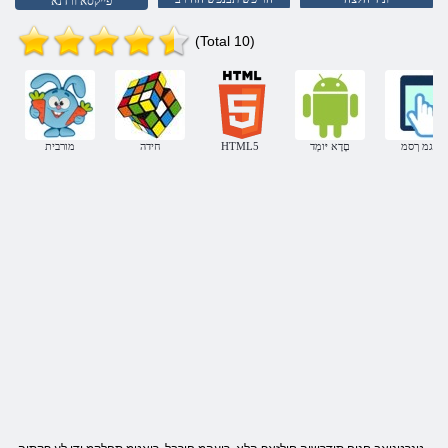
פייקסא ורדנא
(Total 10)
עגמ ךסמ
םָדָא יּומְד
HTML5
חידה
מורבית