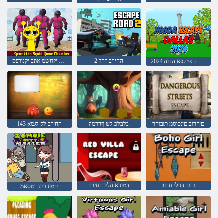
2 החירב ךרד
ןונויד יקחשמ אתב יקנורפס
2024 סאלאד פייקסא הדוה
םיחרוב םינכוסמ תובוחר
בלבלכ לש ףדרמה
143 החירב לק לגמא
והוב הדלי חרוב
המודא הליו החירב
יבמוז ריע רטסאמ