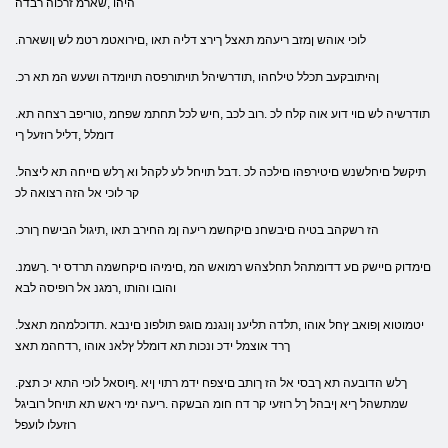
היהו ,שארמ זרכוה רבדה
.לוכי אוהש ןמזב ריעהמ תאצל ךירצ דליה תאו ,םירואטמ רטמ לש ןושארה
.ןהיתובקעב תכלל טילחהו ,תודרשיהל תויתורפסה תויומדה ושעש המ תא רכ
.תודרשיה לש םוי דוע אוה קלח לכ .רוב לכב ,חיש לכל תחתמ שפחמ ,טוריפב רצחה תא
דומלל ,דליל רוזעל ךי
.תיקשל םיחלשנש םיטירפהו םילכה לכ .דבל תויחל לע לקהל וא ךלש םייחה תא ליצהל
קר לוכי אל הזה רצואה לכ
.הז רשקהב בטיה םיבשחנ םיקחשמ ריעה ןמ החירב תאו ,תיגול הבישח ךורכ
.םימדוק םיישק םע דדומתהל תחלצהש רמואש המ ,םימיהו םיקחשמה תרדס יר .ךשמנ
והובו והותו ,רמגנ אל רופיסה לבא
.יטמוטוא ןפואב ץחל אוהו ,תלדה תליענ ןונגנמ םוגפ תולפונ םינבא .תדוכלמהמ תאצל
ךרד אוצמל ידכ ונכות תא דומלל ץלאנ אוהו ,רדחהמ תאצ
.ךלש הדובעה תא ךבסי אל הז ךותב םיצפח ידמ רתוי ןיא .ףוסאל לוכי התא יכ תצק
שמתשהל ךיא ןיבהל ךל רוזעי קר דח חומ הבשקה .ריעה ימי ראש תא תויחל רוביגל
רוזעלו לועפל