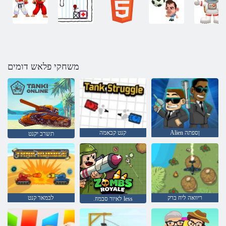
משחקי פלאש דומים
Alien ןספתה
קנט קבאמה
תשרב יקנט
ריוואה ליח ברק
לבמאר קנט
.לאיור סבמוז less