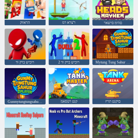
ר'צרא רמ
הראווק
םהימ םישאר
Mytung Tung Sahur 2 חדקא ןגנ
2 רוכיש ברק וד
רוכיש ברק וד
םיקנט תריז
קנט רטסאמ
Gunmytungtungsahur 2 Player