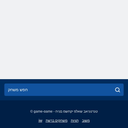
© game-game - טנרטניאב שאלפ יקחשמ םניח
English
iw
משוב
תגיות
משחקים ברשת