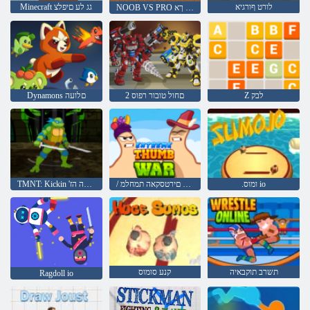
לורט ףורגיא
Minecraft גג לע םיפלצ
NOOB VS PRO תותשק ךא Minecraft
Z לבק
2 םחול טובור רפוס
Dynamons םלועה
.ומוס io
/ םירטסקאה םירטסקאה תמחלמ
TMNT: Kickin 'ןשיה רפסה הז
תשרב תוקבאיה
קנע סומוס
Ragdoll io