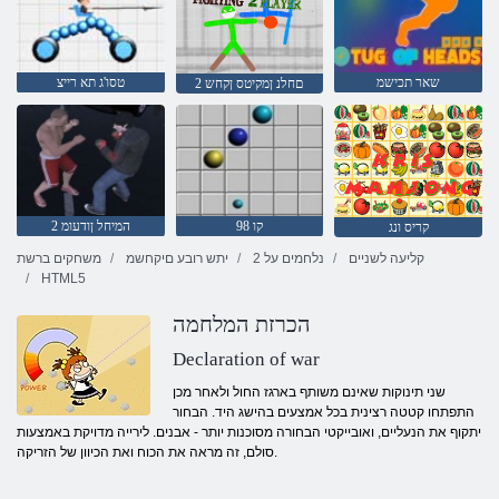
שאר תכישמ
טסו'ג תא רייצ
2 םחלנ ןמקיטס ןקחש
קו 98
2 המיחל ןודעומ
קריס ונג
קליעה לשניים
נלחמים על 2
יתש רובע םיקחשמ
משחקים ברשת
HTML5
הכרזת המלחמה
Declaration of war
שני תינוקות שאינם משותף בארגז החול ולאחר מכן
התפתחו קטטה רצינית בכל אמצעים בהישג היד. הבחור
יתקוף את הנעליים, ואובייקטי הבחורה מסוכנות יותר - אבנים. לירייה מדויקת באמצעות
סולם, זה מראה את הכוח ואת הכיוון של הזריקה.