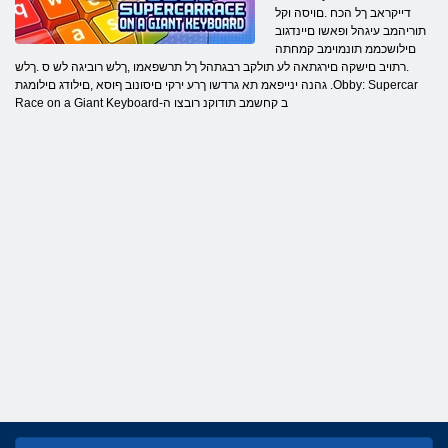
דייקראב ךל הכח .םויסה וקל
תוריהמב עיגהל ופאשו םיינדגוב
םילושכממ תונמוימב קמחתה
.רתויב םישקה םירגתאה לע תולקב רבגתהל ךל תרשפאמו ,ךלש רוביגה לש ס .ךלש
גהנה ינייפאמ תא גרדשו ךרע ירקי םיסונוב ףוסא ,םילודג םילומגת .Obby: Supercar
Race on a Giant Keyboard-ב קחשמב תודוקנ רובצו ה