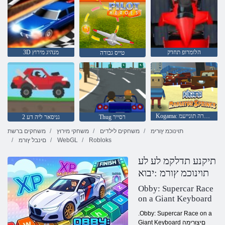
הלומרופ תחדק
3D מנהיג מירוץ
טייס גבורה
Kogama: רוטאידרה תונייעמ
Thug רסייר
2 גניסאר ליה דע
תוינוכמ ץורימ
משחקים לילדים
משחקי מירוץ
משחקים ברשת
Robloks
WebGL
םינבל ץורמ
תיקנע תדלקמ לע לע
תוינוכמ ץורמ :יבוא
Obby: Supercar Race
on a Giant Keyboard
.Obby: Supercar Race on a
Giant Keyboard םיצורימה