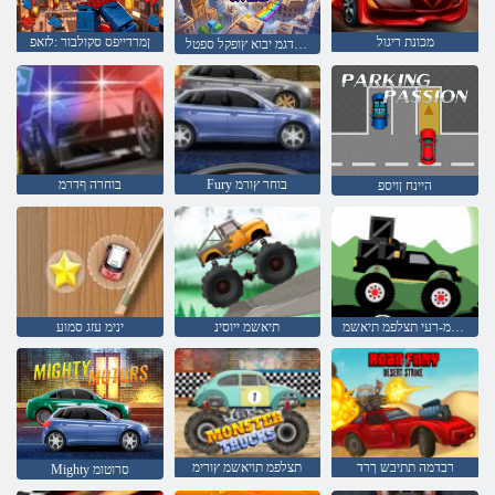
מכונת ריגול
ןמרדייפס סקולבור :לזאפ
ןווקמ אל בצמב לדגמ יבוא ץופקל ספטל
Fury בוחר ץורמ
בוחרה ףדרמ
היינח ןויספ
חולשמ-רעי תצלפמ תיאשמ
תיאשמ ייוסינ
ינימ עזג סמוע
רבדמה תתיבש ךרד
תצלפמ תויאשמ ץורימ
Mighty סרוטומ