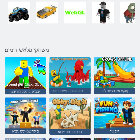
משחקי פלאש דומים
ןווקמ אל בצמב לדג
ןודולגמה תא סופת :גנישיפ יבוא
יבבוא :קילקל תוריהמ
ףיכ גיד
םיקחשמ-ינימ :יבוא
הז תא ורפח :יבוא