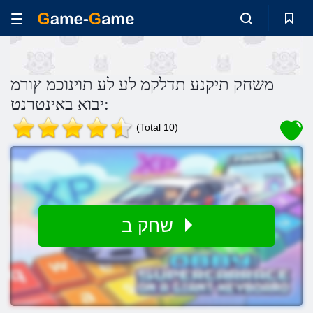
משחק תיקנע תדלקמ לע לע תוינוכמ ץורמ
:יבוא באינטרנט
(Total 10)
שחק ב