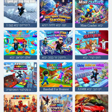
םיבכוכ תוניפס :יבוא ללחה רגתא
בלש לכל תוריהמ יבוא בצמ 1+
Mine Crasher :יבוא
תוומ תציר :יבוא
דמחמ תויחו תוריהמ | ץר בכוכ :יבוא
יאלפ רוקראפ :יבוא
ASMR תדלקמ ןוקייט הנב :יבוא
Baseball For Brainrot
רוקראפ סקולבור תואקתפרה