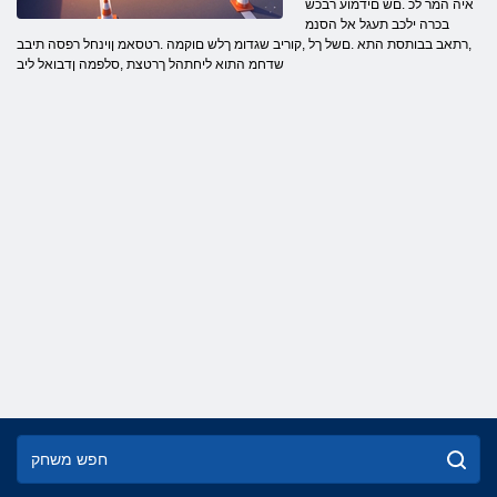
איה המר לכ .םש םידמוע רבכש
בכרה ילכב תעגל אל הסנמ
,רתאב בבותסת התא .םשל ךל ,קוריב שגדומ ךלש םוקמה .רטסאמ ןוינחל רפסה תיבב
שדחמ התוא ליחתהל ךרטצת ,סלפמה ןדבואל ליב