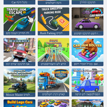
תוינוכמ תחירב
Сar גהנל הינח
הינח רוטלומיס
Rush Parking תיאשמ רוטלומיס
דמימ תלת תחירב העונת קקפ
ךמצעב תאז השע תוינוכמ תפיטש
העונת לזאפ :בכרל תוביר רתופ
הרוצ לש היצמרופסנרט
דמימ תלת רטסאמ תוינוכמ יצורמ ינימ
הספילקופאה לש הרפה
קארט דנרג רוטלומיס
Mower Master יביטמיטלוא אשד חוסיכ רוטלומיס