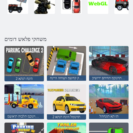
משחקי פלאש דומים
הינח רפוס תוינוכמ תחיתפ ירושיכ
הציפק קחשמ הצוחה היינח
2 הינח רגתא
הז תא תונחהל
תפרוטמ תוינוכמ תלבוה תיאשמ
2 תוינומל הינח רגתא