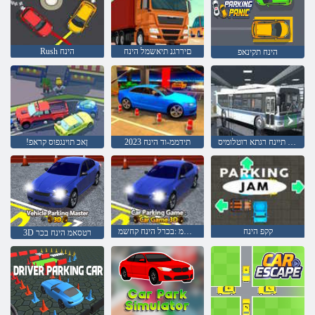
םיררגנ תיאשמל הינח
Rush הינח
הינח תקינאפ
דמימ תלת ינוריע סובוטוא תיינח רגתא רוטלומיס
2023 תידממ-וד הינח
!ןאכ תוינגפוס קראפ
קקפ הינח
דמימ תלת בכר קחשמ :בכרל הינח קחשמ
3D רטסאמ הינח בכר