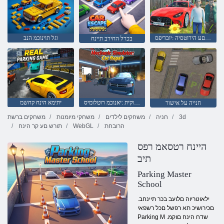
אבס םע הירוטסיה :יובדיפס
וגל תוינוכמ הנב
בכרל החירב תיינח
בכר ןוקית :יאנוכמ רוטלומיס
יתימא הינח קחשמ
חנייה על אישור
3d
חניה
משחקים לילדים
משחקי מיומנות
משחקים ברשת
הרובחת
WebGL
תורש םע קר הינח
היינח רטסאמ רפס
תיב
Parking Master
School
.ילאוטריוה םלועב בכר תיינחב
םכירושיכ תא רפשל םכל רשפאי
Parking M .שדח הינח םוקמ