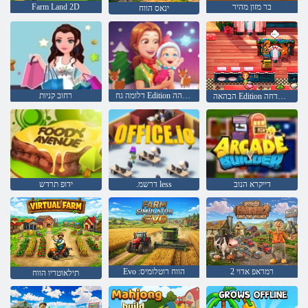
בר מזון מהיר
Farm Land 2D
ינאס הווח
דלומה גח Edition ילימא םיעט לש השדחה הלחתהה
רחוב קניות
הבהאה Edition לחה ילימא המיעטה שדחה
דייקרא הנוב
.דרשמ less
ידופ תרדש
2 רמראפ אדוי
Evo :הווח רוטלומיס
תילאוטריו הווח