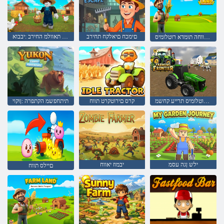
םימכח םיאלקח תחירב
ףועה תאוולמ החירב :יבבוא
ילש תורשואמה הווחה תומדא רוטלומיס
הווח רוטלומיס תרייע קחשמ
קרס םירוטקרט תווח
תיתחפשמ הקתפרה :ןוקוי
ילש ןגה עסמ
יבמוז יאווח
םיילס תווח