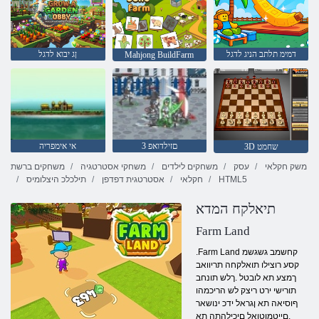
דמימ תלתב הניג לדגל
ןג יבוא לדגל
Mahjong BuildFarm
3 םזילדואפ
אי אימפריה
3D שחמט
משק חקלאי
עסק
משחקים לילדים
משחקי אסטרטגיה
משחקים ברשת
HTML5
חקלאי
אסטרטגית דפדפן
תילכלכ היצלומיס
תיאלקח המדא
Farm Land
.Farm Land קחשמב גשגשמ
קסע רוצילו תואלקחה תריוואב
ךמצע תא לובטל .ךלש תונחב
תורישי ירט ריצק לש הריכמהו
ףוסיאה תא ןגראל ידכ ינושאר
.םייטמוטואל םיכילהתה תא