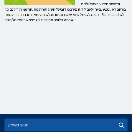
וכפהיש םירזוע רוכשל ולכות
בורקב ךא ,ומצע .םייח ילעב לודיגו םירצומ דוביעל השיג תוחתופה ,קחשמ תודוקנב וכזי
.תפומ לעפמל עונצ שרגמ וכפהו םכלש תוקזחאה תבחרהב ודקמתה .Farm Land לש
שגרמה םלועב תואלקח לש יתימא רטסאמל ךופה