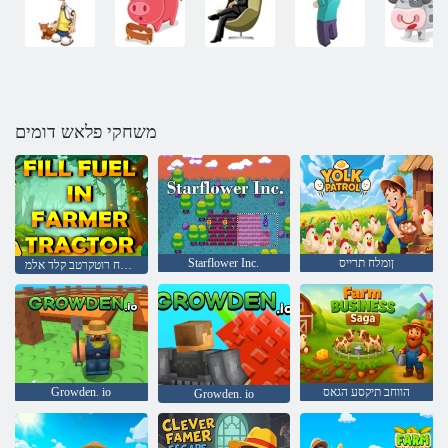
משחקי פלאש דומים
ןומלח תרייס
Starflower Inc.
יאלקח רוטקרטב קלד אלמ
הווחב תיקסע הגאס
Growden. io
Growden. io