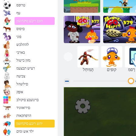
טרופס
עף
תונב רובע םיקחשמ
םיסוס
ףוק קיטס
ו'ג Ape ינבצע
פוני
להתלבש
בארבי
מזון בישול
ףוק לש 379 בלש
ףוק לש 377 בלש
רעיש תבצעמ
ךסמ
קופים
הָמיִחְל
צביעה
םילשהל
אּופָק
םיינועבצ םיקולב
םירואזוניד
הרפתקאות
יתש רובע םיקחשמ
ילד אש ומים