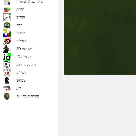
םיקחשמ 3 תמאתה
חידות
וקודוס
המוז
סירטט
דראיליב
3D יקחשמ
IO יקחשמ
םיפלק יקחשמ
רטילוס
טָמְחַׁש
דייג
משחקים מקוונים