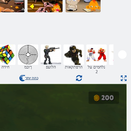
ףוק לש 375 בלש
ףוק לש 371 בלש
ףוק לש 361 בלש
קונג פו
נלחמים על
הרפתקאות
הלועפ
ךובמ
חידה
2
כהה יותר