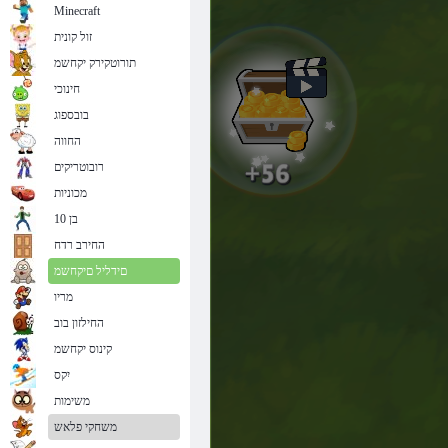
Minecraft
זול קונית
תורוטקירק יקחשמ
חינוכי
בובספוג
החווה
רובוטריקים
מכוניות
בן 10
החירב רדח
םידליל םיקחשמ
מריו
החילזון בוב
קינוס יקחשמ
יִקס
משימות
משחקי פלאש