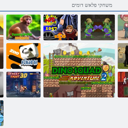
משחקי פלאש דומים
Monkey Go
ב
Happy Stage
לורט ףורגיא
1057
קיחצמ קונית ףוק
נס
תויחה ןג :המאגוק
3d בוחר ברק