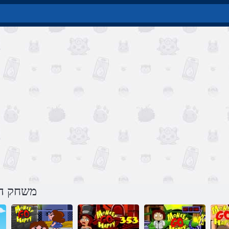
משחק הל