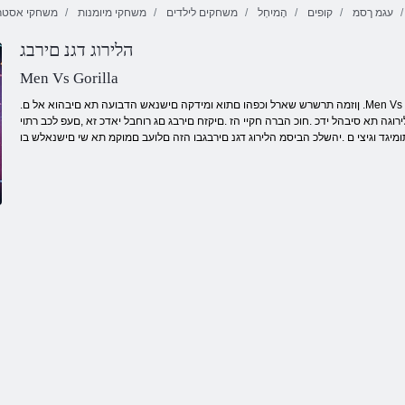
עגמ ךסמ
קופים
הָמיִחְל
משחקים לילדים
משחקי מיומנות
משחקי אסטר
הלירוג דגנ םירבג
2 תואקתפרה תתיכ וניד
Men Vs Gorilla
.ןוזמה תרשרש שארל וכפהו םתוא ומידקה םישנאש הדבועה תא םיבהוא אל ם .Men Vs Gorilla קחשמב םייקתי עירכמה ברקה .םישנאה תא וגציי םיקזח םירבגו ,םיפוקה תא גציית
ה תא סיבהל ידכ .חוכ הברה חקיי הז .םיקזח םירבג םג רוחבל יאדכ זא ,םעפ לכב רתוי
ומיגד וגיצי ם .יהשלכ הביסמ הלירוג דגנ םירבגבו הזה םלועב םמוקמ תא שי םישנאלש בו