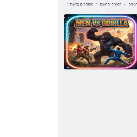
טגיה
המיחל יקחשמ
משחקים ברשת
Fireboy ו-
WaterGirl 4:
םיארומס
Temple Crystal
תוללותשה