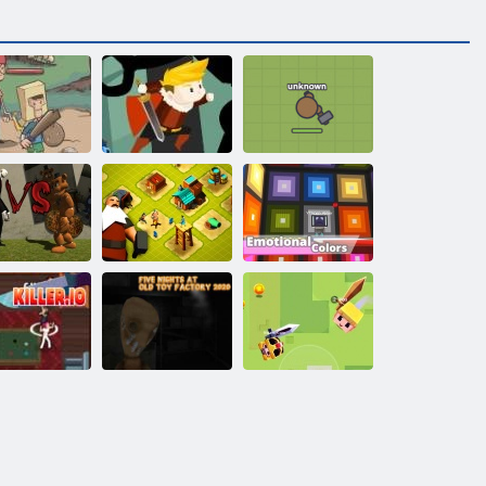
תירוחאה רצח
.ומומ Less
הצימא התיכ
םירוביג
Kogama: תישגר
םיעבצ
ריעה ןיינב
ידרפ דגנ ןמרד
2020 ןשיה
םיעוצעצה
לעפמב תוליל
גורה גוזימ
השימח
.חצור io