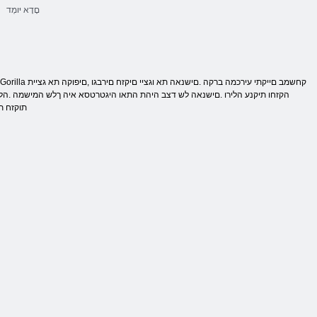
םָדָא יּומְד
הקזחו תיקנע הלירו .םישנאה לש דצב היהת התאו היגטרטסא איה ךלש המישמה .הלירוג
תוקזח ת