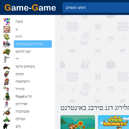
בועות
נג
היגיון
םידלי רובע םיקחשמ
קנט יקחשמ
ירי
משחקים מרוצי
זומבים
הרפתקאות
כדורגל
NinjaGo וגל
ספיידרמן
ירוג דגנ םירבג באינטרנט
אסטרטגיה
הָמָחלִמ
ףָלַצ