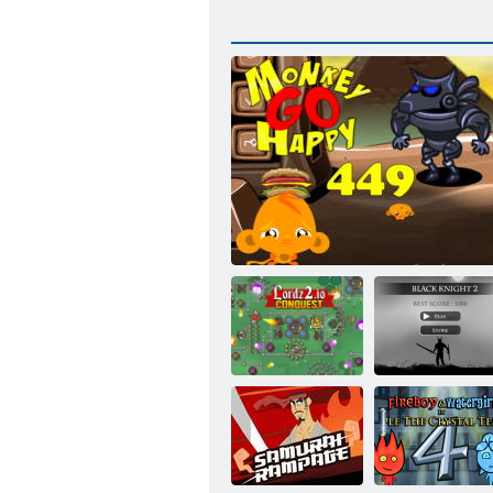
/ 2 רוחש ריבא
ףוק לש 449 בלש
.2 זדרול less