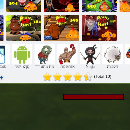
359 בלש בלש
353 בלש בלש
304 חמש בלש
ףוק
ףוק
תכלל ףוק
441 בלש GO
395 בלש GO
ףוק
ףוק
ףוק לש 381 בלש
הקפצה
Ninja
אגרופנות
מת מתעורר
םָדָא יּומְד
עגמ 
(Total 10)