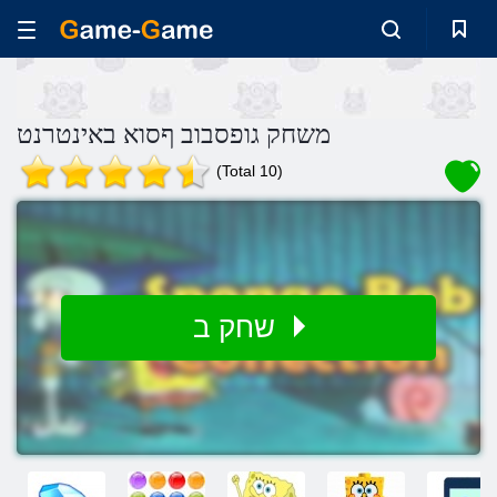
משחק גופסבוב ףסוא באינטרנט
(Total 10)
שחק ב