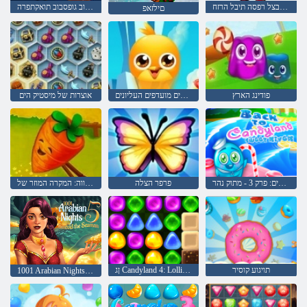
העיבצל רפסה תיבל הרזח
גופסבוב גופסבוב תואקתפרה
םילזאפ
פודינג הארץ
חברים מועדפים העליונים
אוצרות של מיסטיק הים
לחזור לארץ הממתקים: פרק 3 - מתוק נהר
פרפר הצלה
החווה: המקרה המוזר של
תויגוע קוסיר
ןג Candyland 4: Lollipop הרזח
1001 Arabian Nights 5: ןמיס דבניס