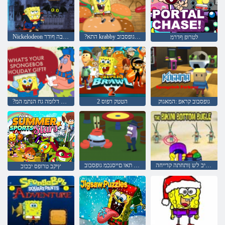
?התא krabby יטפ הזיא עבורמ גופסבוב
Nickelodeon הנוב תיבה ףודר
לטרופ ףדרמ
גופסבוב קראפ :המאגוק
2 הטטק רפוס
?גופסבוב ךלש דלומה גח הנתמ המ
יניקיב לש ןותחתה קדייחה
שפר לש םיעישומה תאו םייסנכמ גופסבוב
ץיקב טרופס יבכוכ