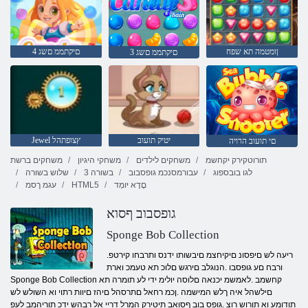
ןומטמה תא שפח
4 םיקתממ םשג
3 םיקתממ םשג
יטיק תועוב
Jewel ץצופתהל
םי תועוב הרויה
תורוטקירק יקחשמ
משחקים לילדים
משחקי היגיון
משחקים ברשת
לגו בובספוג
עבורמסנכמ גופסבוב
3 בשורה
שלוש בשורה
םָדָא יּומְד
HTML5
עגמ ךסמ
גופסבוב ףסוא
Sponge Bob Collection
.ריעה לש םיפסונ םיקיחצמ םיבשותו ידנס ותרבחו קירטפ
ורבח םע גופסבו .הנוגלב םירגש םלוכ תא טעמכ וארת
Sponge Bob Collection קחשמב .לאמשמ יכנאה םלוסה יולימ ידי לע תומרה תא
םילשהל איה ךלש המישמה .ןכמ רחאל םתרסהל םיהז םיוות רתוי וא השולש לש
תודומע וא תורוש רוצ .גופס בוב ףסואב תיטירק המרל דריי אל רבהש ידכ תוריהמב לעפ