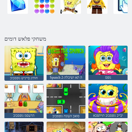
משחקי פלאש דומים
גופס
Spunch 2-ה תא ושיבלה
חותינ םייניש גופסבוב
יבייב גופסבוב תויתפכא
הדעסמ גופסבוב
סואכ העונת גופסבוב