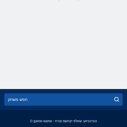
© game-game - טנרטניאב שאלפ יקחשמ םניח