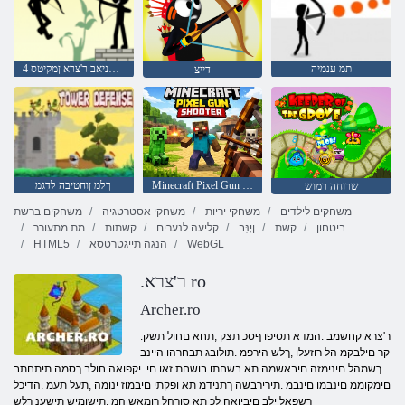
תמ ענמיה
4 טנרטניאב ר'צרא ןמקיטס
דייצ
Minecraft Pixel Gun Shooter
ךלמ ןוחטיבה לדגמ
שרוחה רמוש
משחקים לילדים
משחקי יריות
משחקי אסטרטגיה
משחקים ברשת
ביטחון
קשת
ןָינִּב
קליעה לנערים
קשתות
מת מתעורר
WebGL
הנגה תייגטרטסא
HTML5
.ר'צרא ro
Archer.ro
.ר'צרא קחשמב .המדא תסיפו ףסכ תצק ,תחא םחול תשק
קר םילבקמ הל רוזעלו ,ךלש הירפמ .תולובג תבחרהו היינב
ךשמהל םינימזה םיבאשמה תא בשחתו בושחת זאו םי .יקפואה חולב ךסמה תיתחתב
םימקוממ םינבמו םינבמ .תירירבשה ךתנידמ תא ופקתי םיבמוז ינומה ,תעל תעמ .הדיכל
רשפאל ילב םיביואה לכ תא סורהל רומאש המ ,תישומיש תישענ ךלש