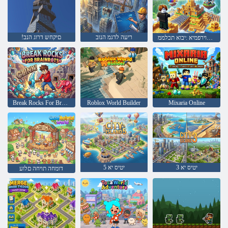
ריעה לדגמ הנוב
!םיקחש דרוג הנב
תוריעז תוירפמיא :יבוא תכלממ
Break Rocks For Brainrots
Roblox World Builder
Mixaria Online
3 יטיס יא
5 יטיס יא
דומחה תויחה םלוע