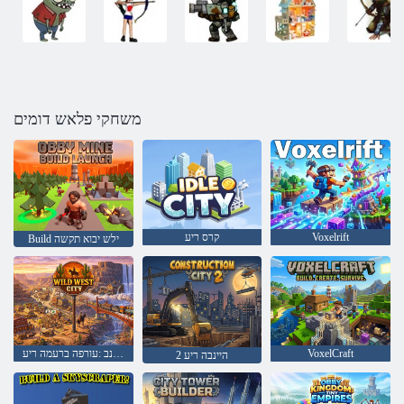
משחקי פלאש דומים
Voxelrift
קרס ריע
Build ילש יבוא תקשה
VoxelCraft
םיס תיינב :עורפה ברעמה ריע
2 היינבה ריע