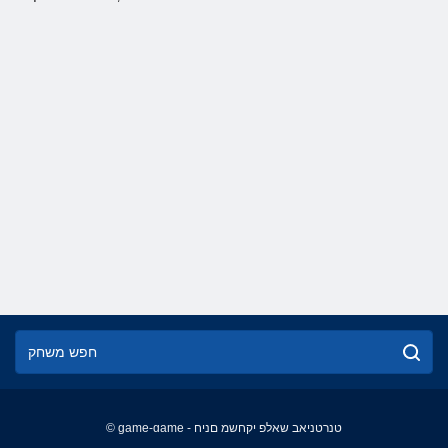
© game-game - טנרטניאב שאלפ יקחשמ םניח