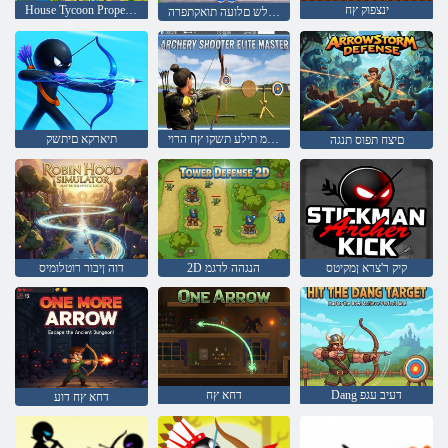
ינצפוק ץח
House Tycoon Property Empire גוזימ
הקוט לש םלועה תואקתפרה
רטסאמ תילע תשקו ץח הרוי
תיארקא םיתשק
םיצח תפוס תנגה
קיק ר'צרא ןמקיטס
2D הנגהה לדגמ
דוה ןיבור רוטלומיס
Dang דעיב עגפ
דחא ץח
דחא ץח דוע