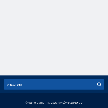
© game-game - טנרטניאב שאלפ יקחשמ םניח