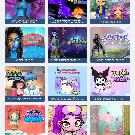
732 חמש בלש תכלל ףוק
הנפוא ןונגס ראטווא
דומח ראטווא רצוי
ראטווא תוציפק רגתא
סרוירוו יבאנ ראטווא תגאס
ראטווא רופיא
ימורוק לש ראטווא תינרצי
Avatar Cat Cat Moe תינרצי
ראטווא תינרצי :המינא גוז