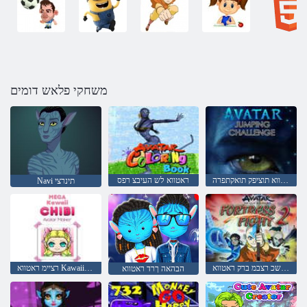
משחקי פלאש דומים
ראטווא תוציפק תואקתפרה
ראטווא לש העיבצ רפס
Navi תינרצי
ןורחאה ריוואה ףשכ רצבמ ברק ראטווא
רציימ ראטווא Kawaii Chibi הגמ
הבהאה ךרד ראטווא