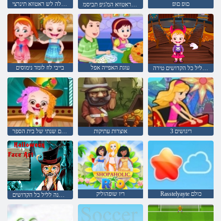
םופ םופ
יטיק ולה לש ראטווא תינרצי
ראטווא המ'גיפ תביסמ Kpop Huntr/x :לזאפ לזאפ
עוגת האפייה אפל
בייבי לוז לומד נימוסים
תינוק לוז ליל כל הקדושים טירה
ריגושים 3
אוצרות עתיקות
תינוק לוז: יום שנתי של בית הספר
Rasstelyayte כולם
ריו שופהוליק
לב קר: דמויות על פניו של אנה לליל כל הקדושים