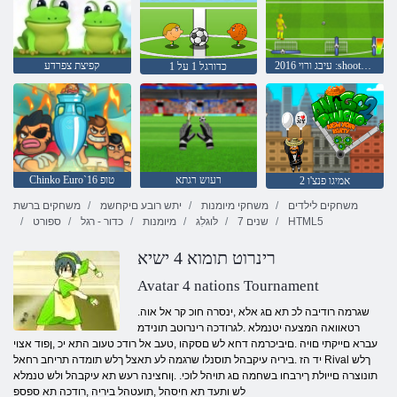
2016 עיבג ורוי :shootout שנוע
קפיצת צפרדע
כדורגל 1 על 1
רעוש רגתא
Chinko Euro`16 טופ
אמיגו פנצ'ו 2
משחקים לילדים
משחקי מיומנות
יתש רובע םיקחשמ
משחקים ברשת
HTML5
7 שנים
לּוגלִג
מיומנות
כדור - רגל
ספורט
רינרוט תומוא 4 ישיא
Avatar 4 nations Tournament
.שגרמה רודיבה לכ תא םג אלא ,ינסרה חוכ קר אל אוה
רטאוואה המצעה יטנמלא .לגרודכה רינרוטב תונידמ
עברא םייקתי םויה .םיביכרמה דחא לש םסקהו ,טעב אל רודכ טעוב התא יכ ,ןפוד אצוי
יד הז .ביריה עיקבהל תוסנלו שרגמה לע תאצל ךלש תומדה תריחב רחאל Rival ךלש
תונוצרה םייולת ךירבחו בשחמה םג תויהל לוכי. .ןוחצינה רעש תא עיקבהל ולש טנמלא
לש ותעד תא חיסהל ,תועטהל ביריה ,רודכה תא ספספ