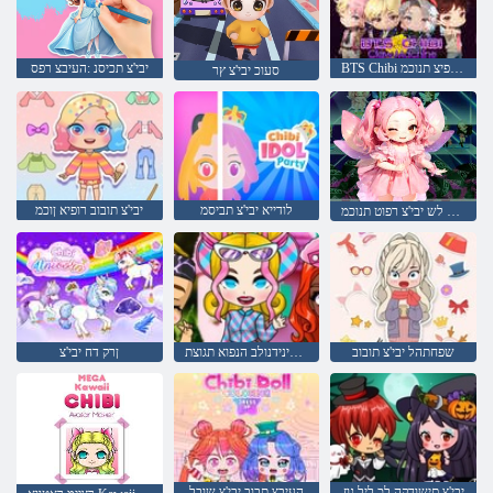
BTS Chibi ינרופיצ תנוכמ
יבי'צ תכיסנ :העיבצ רפס
סעוכ יבי'צ ץר
לודייא יבי'צ תביסמ
יבי'צ תובוב רופיא ןוכמ
רוחש לש יבי'צ רפוט תנוכמ
שפחתהל יבי'צ תובוב
יבי'צ תינידנולב הנפוא תגוצת
ןרק דח יבי'צ
יבי'צ םישודקה לכ ליל גוז
העיבצ תבוב יבי'צ שובל