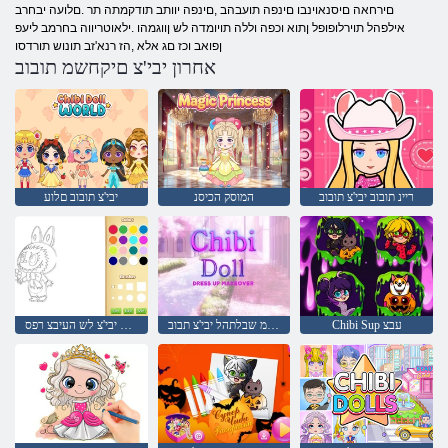
םירחאה םיסנאוינבו םינפה תועבהב ,םינפה יוותב תודקמתה תר .םלועה יבחרב
אילפהל תוירלופופל ןתוא וכפה וללה תויומדה לש ןווגמהו .ילאוטריווה בחרמב ליעפ
ןפואב וכז םג אלא ,הז רנא'זב תונוש תורדסו
אחרון יבי'צ םיקחשמ תובוב
ריינ תובוב יבי'צ תובוב
המוסק הכיסנ
יבי'צ תובוב םלוע
Chibi Sup עבצ
ךפהמ שבלתהל יבי'צ תבוב
םידליל ובובל יבי'צ לש העיבצ רפס