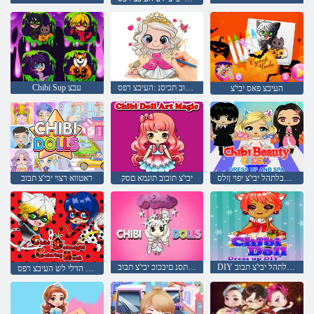
יבי'צ תבוב תכיסנ :העיבצ רפס
Chibi Sup עבצ
העיבצ פאס יבי'צ
אפסו שבלתהל יבי'צ יפוי ןולס
יבי'צ תובוב תונמא םסק
ראטווא רצוי יבי'צ תבוב
DIY שבלתהל יבי'צ תבוב
םירתסנ םיבכוכ יבי'צ תבוב
יבי'צ לש תדקונמ הדלי לש העיבצ רפס