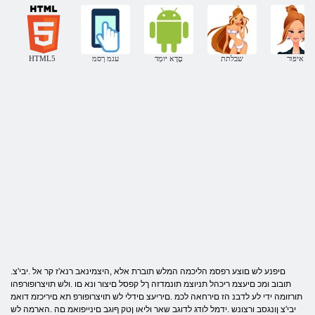
איפור
שבלתת
םָדָא יּומְד
עגמ ךסמ
HTML5
.םיפנע לש םוצע רפסמ הליכמה המלש תוברת אלא ,היצמינאב רנא'ז קר אל .יבי'צ
תובוב ומכ םיעצמ ריכהל תניוצמ תונמדזה ךל קפסל םיצור ונא םו .ולש תויצרופורפהו
תורזומה ידי לע לדבנ הז םירחאה לכמ .םיריעצ םידלי לש תויצרופורפ תא םיריכזמ דואמ
יבי'צ ןונגסב ורצונש .ידמל לודג לדוגב שאר וליאו ןטק ףוגב םינייפואמ םה .הארמה לש