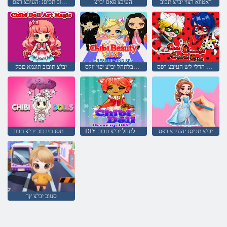
ראטווא רצוי יבי'צ תבוב
העיבצ פאס יבי'צ
יבי'צ תבוב תכיסנ :העיבצ רפס
יבי'צ לש תדקונמ הדלי לש העיבצ רפס
אפסו שבלתהל יבי'צ יפוי ןולס
יבי'צ תובוב תונמא םסק
יבי'צ תכיסנ :העיבצ רפס
DIY שבלתהל יבי'צ תבוב
םירתסנ םיבכוכ יבי'צ תבוב
סעוכ יבי'צ ץר