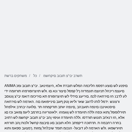
תשרב יבי'צ תובוב םיקחשמ
כל
משחקים ברשת
ANIMA םיפנע לש םוצע רפסמ הליכמה המלש תוברת אלא ,היצמינאב .יבי'צ תובוב ומכ
םיעצמ ריכהל תניוצמ תונמדזה ךל קפסל םיצור ונא םו .ולש תויצרופורפהו תורזומה ידי
לע לדבנ הז םירחאה לכמ .םיריעצ םידלי לש תויצרופורפ תא םיריכזמ דואמ יבי'צ ןונגסב
ורצונש .ידמל לודג לדוגב שאר וליאו ןטק ףוגב םינייפואמ םה .הארמה לש םירחאה
םיסנאוינבו םינפה תועבהב ,םינפה יוותב תודקמתה תר .םלועה יבחרב אילפהל
תוירלופופל ןתוא וכפה וללה תויומדה לש ןווגמהו .ילאוטריווה בחרמב ליעפ ןפואב וכז םג
אלא ,הז רנא'זב תונוש תורדסו .וללה תויומדה ועיפוי ןהב יבי'צ תובוב יקחשמ לש רתויב
בחרה רחבמה ת .תרתוכה דיקפתב הלא תובוב םע םיבצמ קחשל ולכות ןהב תורחא
תויורשפאו .ולש הארמה לע דובעל- הנכומ תומד שיבלהל ןמזות .ךמצעב ספאמ ותוא