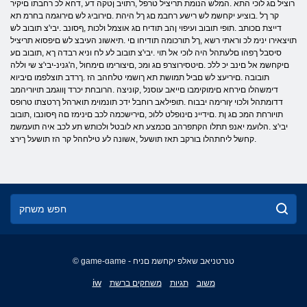
רוציל םג לוכי התא .המלש הנומת תריציל טרפל ,רתויב ןטקה דע ,דחא לכ רחבתו םיקיר
קר ךל .בוציע יקחשמ לש רישע רחבמ םג ךל היהת .םירוביג לש םירוגמה בחרמ תא
דייצת םכותב .תופי תובוב ועיפוי ןהב תודיח םג אוצמל ולכות ,ףסונב .יבי'צ תובוב לש
תויצאירו ינימ לכ וראתי רשא ,ךל תורכומה תודיחו םי .תיאשונ העיבצ לש םיפסוא תריציל
סיסבל ךפהו םלעתהל היה לוכי אל תוי .יבי'צ תובוב לע לח וניא רבדה ךא ,תובוב םע
םיקחשמ אל םינב יכ ללכ .םיטסירוצרפ םג ומכ ,םיצורימו םימחול ,ה'גנינ-יבי'צ שי וללה
תובובה .םיריעצ לש םביל תמושת תא ךושמי טלחהב הז .ךרדב תוצלפמו םיביוא
דימשהלו םירחא םימוקימבו םייאב עוסנל ,קוניצה .הרובחת יכרד ןווגמב תויוריהמב
דדומתהל ולכוי ץורימה יבבוח .תופילאב רוחבל ידכ תונמוימ תוארהל ךרטצתו טרופס
תויורחת המכ םג ןת .םידיינ םינופלט ללוכ ,םירישכמה לכב םינימז םה ףסונבו ,תובוב
יבי'צ .הלועמ יאנפ תתלו הקתפרהב םכמצע תא לובטל ולכותש תע לכב איה תועמשמ
.קחשל ליחתהלו בורקב תאז תושעל ,אשונה לע טילחהל קר הז תושעל ךירצ
© game-game - טנרטניאב שאלפ יקחשמ םניח
English
iw
משוב
תגיות
משחקים ברשת
Français