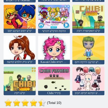
רציימ ראטווא Kawaii Chibi הגמ
יבי'צ תואקתפרה רוביג
יבי'צ רפוס העיבצ רפס
הדומח הזויבי'צ תינרצי
Kawaii Chibi רטווא Maker
יבי'צ ברק תלמש קחשמ
קחשמ הבורמ ןואדקונ ץורמ יבי'צ תורענו ה'רבח ויתס
יבי'צ לש המינא תכיסנ תבוב
Chibi םיגייד
יבי'צ רוביג
(Total 10)