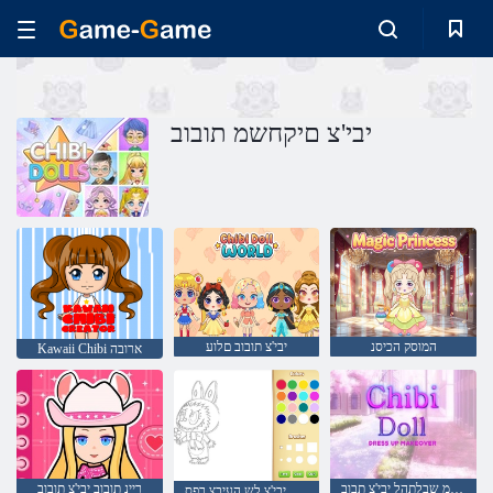
יבי'צ םיקחשמ תובוב
המוסק הכיסנ
יבי'צ תובוב םלוע
Kawaii Chibi ארובה
ךפהמ שבלתהל יבי'צ תבוב
ריינ תובוב יבי'צ תובוב
םידליל ובובל יבי'צ לש העיבצ רפס