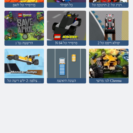
ירפ דנרג וגל :2 תוינוכמ וגל
בל תפילד
םירסייר וגל לזאפ
2 יפולא דיפס וגל
N 64 סרסייר וגל
הרשעה גנו' ג
לגו: מרוצי Cheema
העונת תיאשמ
ץופקל תצלפמ :2 ילש ריעה וגל