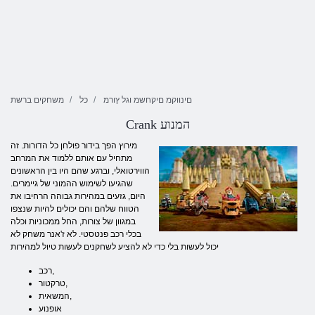
םינווקמ םיקחשמ וגל ץורמ
כל
משחקים ברשת
Crank המנוע
מירוץ הפך בידור פולחן כל הדורות. זה
מתחיל עם אותם ללמוד את המרחב
הווירטואלי, וברגע שהם היו בין הראשונים
שהגיעו לשימוש ההמוני של גיימרים.
היום, גזעים במהירות גבוהה הרחיבו את
הטווח שלהם והם יכולים להיות שנצפו
במגוון של צורות, החל ממכוניות וכלה
בכלי רכב פנטסטי. לא ז'אנר משחק לא
יכול לעשות בלי כדי לא להציע לשחקנים לעשות טיול למהירות
רכב,
טרקטור,
המשאית,
אופנוע