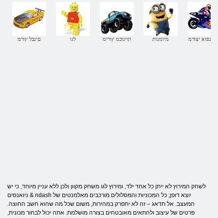
עונפוא יצורמ
מיומנות
תוינוכמ ץורימ
לגו
םינבל ץורמ
לשחק המירוץ לא ייתן כל אחד ילד, ומירוץ לגו משחק מקוון ולכן ללא עניין מיוחד, כי יש
ניואנסים & ndash יוצא דופן; כל המכוניות והמסלולים מורכבים מאלמנטים של
המעצב. אל תדאג – זה לא יתפרק במהירות, משום שכל מה שהוא חשב החוצה.
פרטים של עיצוב ולהתאים מאובטחים בצורה מושלמת. אתה יכול לבחור מכונית,