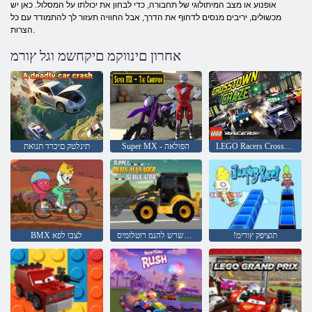
אופנוע או מצב המיתולוגי של תחבורה, כדי לבחון את יכולתו על המסלול. כאן יש
מכשולים, יריבים מנסים לדחוף את הדרך, אבל החוויה תעזור לך להתמודד עם כל
הצרות.
אחרון םינווקמ םיקחשמ וגל ץורמ
LEGO Racers Crosstown ןועגיש
Super MX - הפולאה
תינלטק םיכרד תנואת
!תוציפק ץורימ
הקפסאה תרשרש להנמ רוטלומיס
BMX לצבו לפא