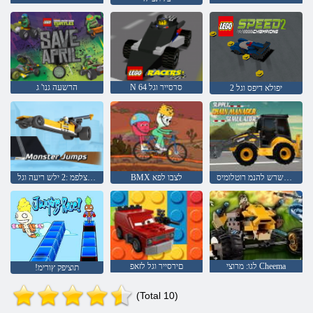
N 64 סרסייר וגל
הרשעה גנו' ג
2 יפולא דיפס וגל
הקפסאה תרשרש להנמ רוטלומיס
BMX לצבו לפא
ץופקל תצלפמ :2 ילש ריעה וגל
לגו: מרוצי Cheema
םירסייר וגל לזאפ
!תוציפק ץורימ
(Total 10)