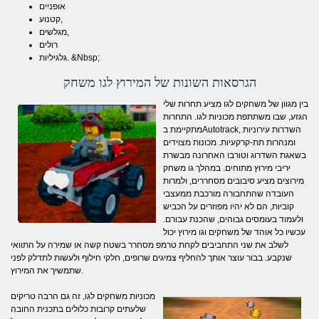
אופניים
קטנוע,
מגלשים,
רולים
גלגיליות. &Nbsp;
הגרסאות השונות של המירוץ לגו משחק
בין מגוון של משחקים לגו מציע תחרות שלי
הגזע, שבו משתתפת מכוניות לגו. התחרות
מתקיימת בAutotrack, השדרות עירוניות
ומנהרות תת-קרקעיות. מכונות מצוידים
בשאגת השדרוג וטורבו האחרונה מבשרת
יריבי מירוץ מתוחים. במהלך גו משחק
מירוצים מציע סיבובים מסחררים, ולמרות
העובדה שהתחבורה מורכבת ממעצבי
קוביות, הם לא יהיו מפוזרים על הכביש
ולעמוד בעומסים גבוהים, שהכנת עבורם.
עכשיו כל אוהד של משחקים וגו מירוץ יכול
לשלב את שני התחביבים לקחת טרמפ מסחרר בשטח קשה או שמירה על התוואי
שנקבע. בבור עוצר אותך להחליף צמיגים שרופים, חלקי חילוף ולעשות לתדלק לפני
שתמשיך את המירוץ.
מכוניות משחקים לגו, זה גם הרבה טריקים
שלעתים קרובות כלולים בתכנית החובה