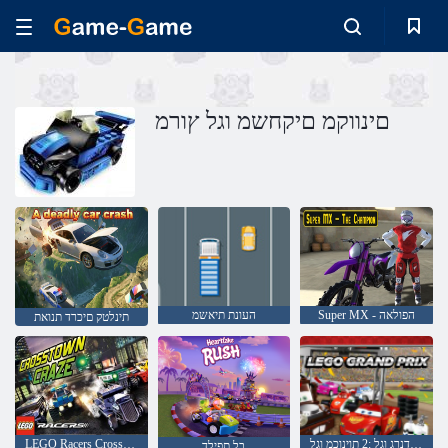
םינווקמ םיקחשמ וגל ץורמ
Super MX - הפולאה
העונת תיאשמ
תינלטק םיכרד תנואת
ירפ דנרג וגל :2 תוינוכמ וגל
LEGO Racers Crosstown ןועגיש
בל תפילד