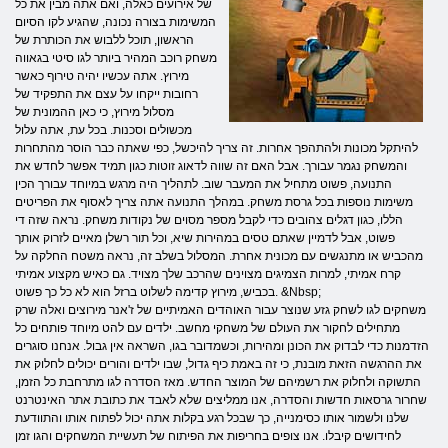
של אירועים כאלה, ואם אתה מבין את כל
המשימות בצורה נכונה, שהגיע לקו הסיום
הראשון, תוכל ללבוש את הכותרת של
משחק רוכב המהיר ביותר לגו סיטי בגאווה
מירוץ. אתה עכשיו יהיה טירוף כאשר
רחובות ייקחו על עצם את התפקיד של
מסלול מירוץ, כי כאן ההמונית של
מכשולים וסכנות. בכל עת, אתה עלול
להיתקל מכונות ולהתהפך אחרות. זה צריך להיכשל, כפי שאתה כבר הוסר מהתחרות
והמשחק נגמר עבורך. אבל האם זה שווה לדאוג זוטות כגון תמיד אפשר לחדש את
התנועה, פשוט מתחיל את המעבר שוב. לתהליך היה מרגש במיוחד עבורך הכין
משימות נוספות בכל גרסת משחק. במהלך התנועה אתה צריך לאסוף את הפריטים
הללו, כגון דגלים צהובים כדי לקבל מספר מסוים של נקודות משחק. נראה שזה די
פשוט, אבל לדמיין שאתם טסים במהירות שיא, וכל תור רשלן מאיים לזרוק אותך
מהכביש או מתנגשים עם מכונית אחרת. המסלול בשלב זה, נראה משטח החלקה על
קרח אמיתי, למרות הצמיגים מצוינים שהרכב שלך מצויד. גם כאיש מקצוע אמיתי
בכביש, מירוץ קדימה לשלוט ברזל הוא לא כל כך פשוט. &Nbsp;
משחקים לגו לשחק גזע שנוצר עבור האוהדים האמיתיים של ז'אנר מירוצים ואלה שרק
מתחילים לחקור את העולם של משחקי מחשב. ילדים עם להט מיוחד פותחים כל
הזדמנות כדי לבדוק את הכונן ומהירות, וכשמדובר בגו, השראה אין גבול. אנחנו סוגרים
את ההרגשה הזאת מובנת, כי זה באמת כיף גדול, שבו ילדים והורים יכולים לחלוק את
התשוקה ולחלוק את רשמיהם של המוצר החדש. מאז הסדרה לגו מתרחבת כל הזמן,
שחרור גרסאות חדשות והסדרה, אנו ממליצים שלא לאבד את כתובת אתר האינטרנט
שלנו ולשמור אותו כסימנייה, כך שבכל רגע בקלות אתה יכול לפתוח אותו והתוודעת
לחידושים קיבלו. אנו צופים בחריפות את הפיתוח של תעשיית המשחקים והגו זמן